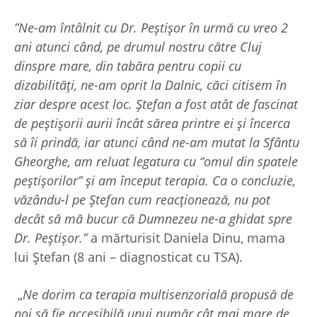
”Ne-am întâlnit cu Dr. Peștișor în urmă cu vreo 2
ani atunci când, pe drumul nostru către Cluj
dinspre mare, din tabăra pen
tru copii cu
dizabilități, ne-am oprit la Dalnic, căci citisem în
ziar despre acest loc. Ștefan a fost atât de fascinat
de peștișorii aurii încât sărea printre ei și încerca
să îi prindă, iar
atunci când
ne-am mutat la Sfântu
Gheorghe, am reluat legatura cu “omul din spatele
peștișorilor” și am început terapia. Ca o concluzie,
văzându-l pe Ștefan cum reacționează, nu pot
decât să mă bucur că Dumnezeu ne-a ghidat spre
Dr. Peștișor.”
a mărturisit Daniela Dinu, mama
lui Ștefan (8 ani – diagnosticat cu TSA).
„
Ne dorim ca terapia multisenzorială propusă de
noi să fie accesibilă unui număr cât mai mare de