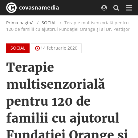
covasnamedia
Navi
Prima pagină
SOCIAL
Terapie multisenzorială pentru
120 de familii cu ajutorul Fundației Orange și al Dr. Pestișor
SOCIAL
14 februarie 2020
Terapie
multisenzorială
pentru 120 de
familii cu ajutorul
Fundației Orange și