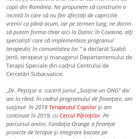
copii din România. Ne propunem să construim o
incintă în care să nu fim afectați de capriciile
vremii ca până acum, iar pe termen lung, ne dorim
să putem forma chiar aici la Dalnic în Covasna, alți
specialiști care să implementeze programul
terapeutic în comunitatea lor.”
a declarat Szabó
Jenő, terapeut și managerul Departamentului de
Terapii Speciale din cadrul Centrului de
Cercetări Subacvatice.
„
Dr. Peștișor a cucerit juriul „Susține un ONG” doi
ani la rând. În cadrul programului de finanțare, am
susținut în 2018
Terapeutul Copiilor
și am
continuat în 2019, cu
Cercul Părinților
. Pe
parcursul anilor, Fundația Orange a finanțat
proiecte de terapie și integrare bazate pe