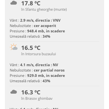
17.8 ºC
în Sfantu gheorghe (munte)
Vânt :
2.9 m/s, directia : VNV
Nebulozitate :
cer acoperit
Presiune :
948.4 mb, in scadere
Umezeală relativă :
34%
16.5 ºC
în Intorsura buzaului
Vânt :
4.1 m/s, directia : NV
Nebulozitate :
cer partial noros
Presiune :
929.0 mb, in scadere
Umezeală relativă :
43%
16.3 ºC
în Brasov ghimbav