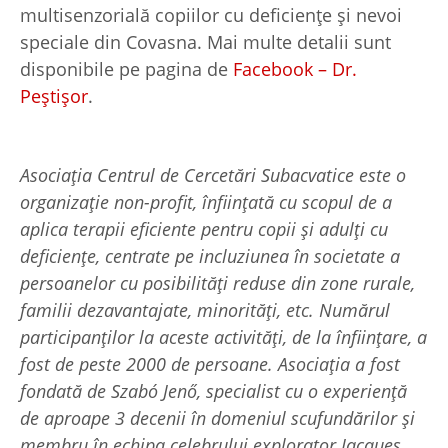
multisenzorială copiilor cu deficiențe și nevoi
speciale din Covasna. Mai multe detalii sunt
disponibile pe pagina de
Facebook – Dr.
Peștișor
.
Asociația Centrul de Cercetări Subacvatice este o
organizație non-profit, înființată cu scopul de a
aplica terapii eficiente pentru copii și adulți cu
deficiențe, centrate pe incluziunea în societate a
persoanelor cu posibilități reduse din zone rurale,
familii dezavantajate, minorități, etc. Numărul
participanților la aceste activități, de la înființare, a
fost de peste 2000 de persoane. Asociația a fost
fondată de Szabó Jenő, specialist cu o experienţă
de aproape 3 decenii în domeniul scufundărilor și
membru în echipa celebrului explorator Jacques