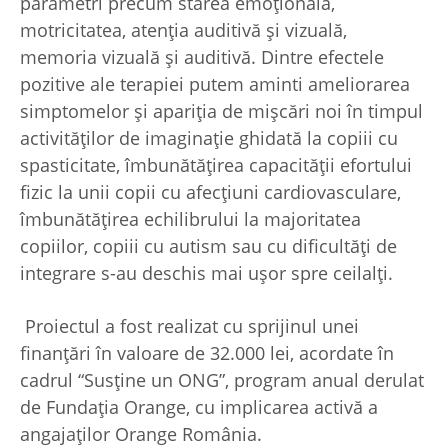
parametri precum starea emoțională,
motricitatea, atenția auditivă și vizuală,
memoria vizuală și auditivă. Dintre efectele
pozitive ale terapiei putem aminti ameliorarea
simptomelor și apariția de mișcări noi în timpul
activităților de imaginație ghidată la copiii cu
spasticitate, îmbunătățirea capacității efortului
fizic la unii copii cu afecțiuni cardiovasculare,
îmbunătățirea echilibrului la majoritatea
copiilor, copiii cu autism sau cu dificultăți de
integrare s-au deschis mai ușor spre ceilalți.
Proiectul a fost realizat cu sprijinul unei
finanțări în valoare de 32.000 lei, acordate în
cadrul “Susține un ONG”, program anual derulat
de Fundația Orange, cu implicarea activă a
angajaților Orange România.