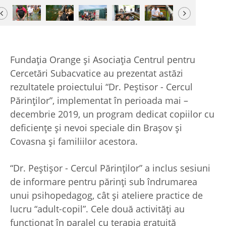
Previous
Next
Fundația Orange și Asociația Centrul pentru
Cercetări Subacvatice au prezentat astăzi
rezultatele proiectului “Dr. Peștisor - Cercul
Părinților”, implementat în perioada mai –
decembrie 2019, un program dedicat copiilor cu
deficiențe și nevoi speciale din Brașov și
Covasna și familiilor acestora.
“Dr. Peștișor - Cercul Părinților” a inclus sesiuni
de informare pentru părinți sub îndrumarea
unui psihopedagog, cât și ateliere practice de
lucru “adult-copil”. Cele două activități au
funcționat în paralel cu terapia gratuită