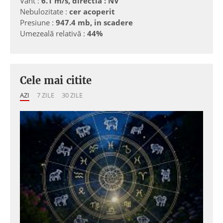
Vânt :
6.1 m/s, directia : NV
Nebulozitate :
cer acoperit
Presiune :
947.4 mb, in scadere
Umezeală relativă :
44%
Cele mai citite
AZI
7 ZILE
30 ZILE