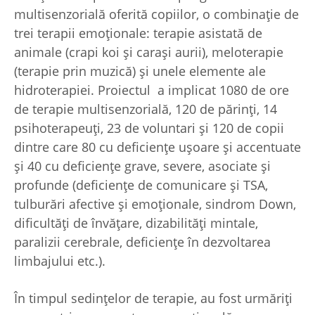
multisenzorială oferită copiilor, o combinație de
trei terapii emoționale: terapie asistată de
animale (crapi koi și carași aurii), meloterapie
(terapie prin muzică) și unele elemente ale
hidroterapiei. Proiectul a implicat 1080 de ore
de terapie multisenzorială, 120 de părinți, 14
psihoterapeuți, 23 de voluntari și 120 de copii
dintre care 80 cu deficiențe ușoare și accentuate
și 40 cu deficiențe grave, severe, asociate și
profunde (deficiențe de comunicare și TSA,
tulburări afective și emoționale, sindrom Down,
dificultăți de învățare, dizabilități mintale,
paralizii cerebrale, deficiențe în dezvoltarea
limbajului etc.).
În timpul sedințelor de terapie, au fost urmăriți