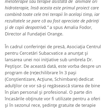
meloterapie sau terapie asistată de animale ori
hidroterapie, însă acesta este primul proiect care
combină toate cele trei terapii în același timp, iar
rezultatele se pare că au fost apreciate de părinți
și de copii deopotrivă.”
a spus Amalia Fodor,
Director al Fundației Orange.
În cadrul conferinței de presă, Asociația Centrul
pentru Cercetări Subacvatice a anunțat și
lansarea unei noi inițiative sub umbrela Dr.
Peștișor. De această dată, este vorba despre un
program de (re)echilibrare în 3 pași
(Conștientizare, Acțiune, Schimbare) dedicat
adulților ce vor să-și regăsească starea de bine
în plan personal și profesional. O parte din
încasările obținute vor fi utilizate pentru a oferi
și în sezonul rece, ședințe gratuite de terapie