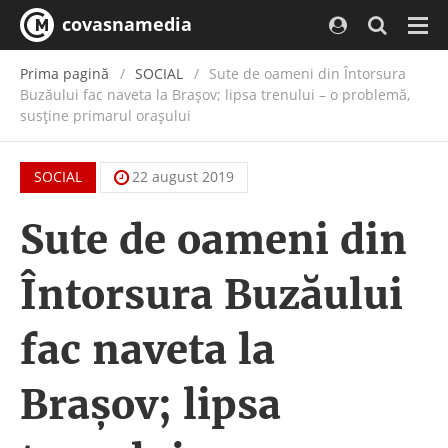
covasnamedia
Navi
Prima pagină
SOCIAL
Sute de oameni din Întorsura
Buzăului fac naveta la Braşov; lipsa trenului – o problemă,
susţine primarul oraşului
SOCIAL
22 august 2019
Sute de oameni din
Întorsura Buzăului
fac naveta la
Braşov; lipsa