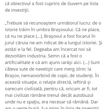
că obiectivul a fost cuprins de Guvern pe lista
de investiţii.
„Trebuie să recunoaştem următorul lucru: de o
istorie trăim în umbra Braşovului. Că ne place,
că nu ne place (...), Braşovul a fost focarul în
jurul căruia ne-am ridicat de-a lungul istoriei. Şi
astăzi e la fel. Degeaba am încercat noi să
dezvoltăm industria. Semn că a fost o
artificialitate e că am ajuns iarăşi aici. (...) Sunt
câteva sute de navetişti care merg zilnic la
Braşov, nemaivorbind de copii, de studenţi. În
această situaţie, o relaţie directă, ieftină şi
oarecum civilizată, pentru că, oricum ar fi, tot
mai civilizat rămâne trenul decât autobuzul
unde nu e spaţiu, era necesar să rămână. Dar
am o veste bună. S-a prins în lista de investiţii.