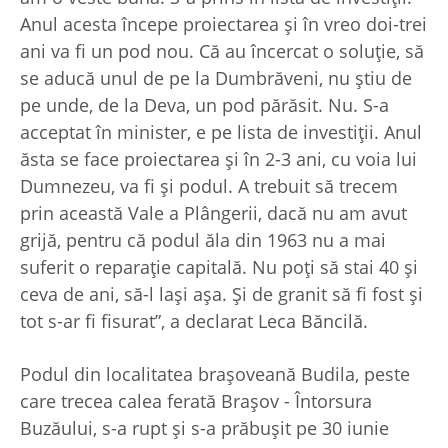
Anul acesta începe proiectarea şi în vreo doi-trei
ani va fi un pod nou. Că au încercat o soluţie, să
se aducă unul de pe la Dumbrăveni, nu ştiu de
pe unde, de la Deva, un pod părăsit. Nu. S-a
acceptat în minister, e pe lista de investiţii. Anul
ăsta se face proiectarea şi în 2-3 ani, cu voia lui
Dumnezeu, va fi şi podul. A trebuit să trecem
prin această Vale a Plângerii, dacă nu am avut
grijă, pentru că podul ăla din 1963 nu a mai
suferit o reparaţie capitală. Nu poţi să stai 40 şi
ceva de ani, să-l laşi aşa. Şi de granit să fi fost şi
tot s-ar fi fisurat”, a declarat Leca Băncilă.
Podul din localitatea braşoveană Budila, peste
care trecea calea ferată Braşov - Întorsura
Buzăului, s-a rupt şi s-a prăbuşit pe 30 iunie