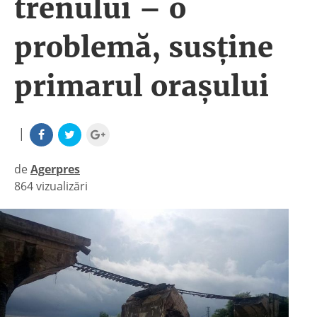
trenului – o
problemă, susţine
primarul oraşului
|
de
Agerpres
864 vizualizări
|