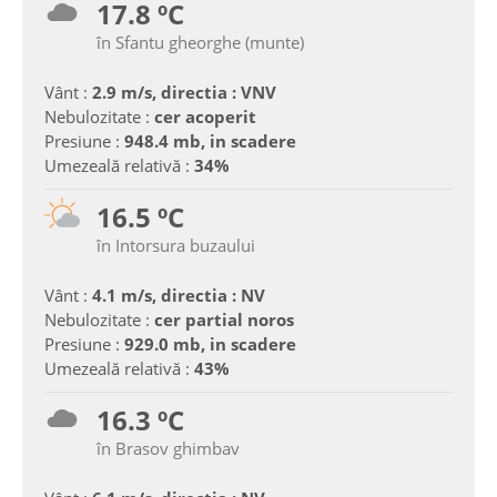
17.8 ºC
în Sfantu gheorghe (munte)
Vânt :
2.9 m/s, directia : VNV
Nebulozitate :
cer acoperit
Presiune :
948.4 mb, in scadere
Umezeală relativă :
34%
16.5 ºC
în Intorsura buzaului
Vânt :
4.1 m/s, directia : NV
Nebulozitate :
cer partial noros
Presiune :
929.0 mb, in scadere
Umezeală relativă :
43%
16.3 ºC
în Brasov ghimbav