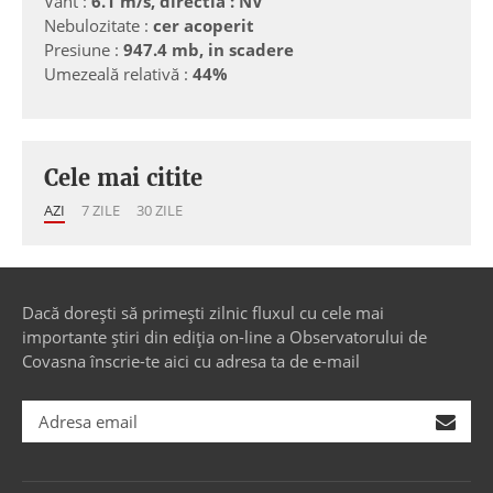
Vânt :
6.1 m/s, directia : NV
Nebulozitate :
cer acoperit
Presiune :
947.4 mb, in scadere
Umezeală relativă :
44%
Cele mai citite
AZI
7 ZILE
30 ZILE
Dacă dorești să primești zilnic fluxul cu cele mai
importante știri din ediția on-line a Observatorului de
Covasna înscrie-te aici cu adresa ta de e-mail