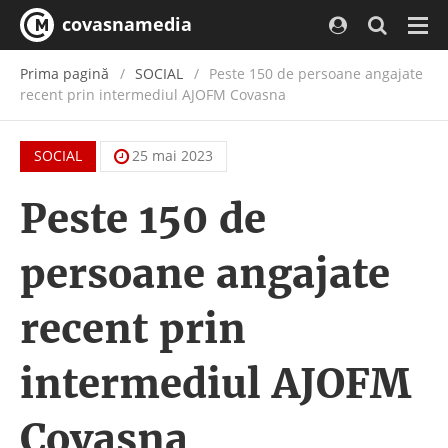
covasnamedia
Navi
Prima pagină
SOCIAL
Peste 150 de persoane angajate
recent prin intermediul AJOFM Covasna
SOCIAL
25 mai 2023
Peste 150 de
persoane angajate
recent prin
intermediul AJOFM
Covasna