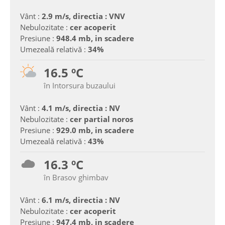
Vânt :
2.9 m/s, directia : VNV
Nebulozitate :
cer acoperit
Presiune :
948.4 mb, in scadere
Umezeală relativă :
34%
16.5 ºC
în Intorsura buzaului
Vânt :
4.1 m/s, directia : NV
Nebulozitate :
cer partial noros
Presiune :
929.0 mb, in scadere
Umezeală relativă :
43%
16.3 ºC
în Brasov ghimbav
Vânt :
6.1 m/s, directia : NV
Nebulozitate :
cer acoperit
Presiune :
947.4 mb, in scadere