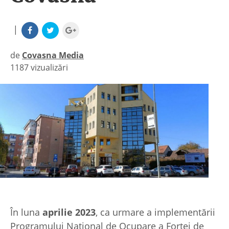
|
de
Covasna Media
1187 vizualizări
|
În luna
aprilie 2023
, ca urmare a implementării
Programului Naţional de Ocupare a Forţei de