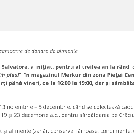
o campanie de donare de alimente
Salvatore, a inițiat, pentru al treilea an la rând
n plus!
”, în magazinul Merkur din zona Pieței Cen
i până vineri, de la 16:00 la 19:00, dar și sâmbăta
 13 noiembrie – 5 decembrie, când se colectează cado
 19 și 23 decembrie a.c., pentru sărbătoarea de Crăci
t și alimente (zahăr, conserve, făinoase, condimente, u