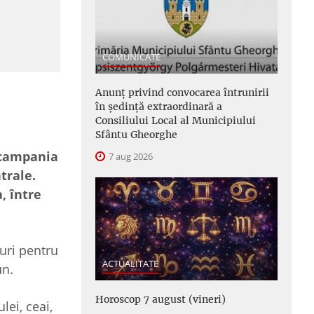
COMUNICATE
Anunţ privind convocarea întrunirii
în şedinţă extraordinară a
Consiliului Local al Municipiului
Sfântu Gheorghe
, campania
7 aug 2026
trale.
, între
uri pentru
ACTUALITATE
un.
Horoscop 7 august (vineri)
lei, ceai,