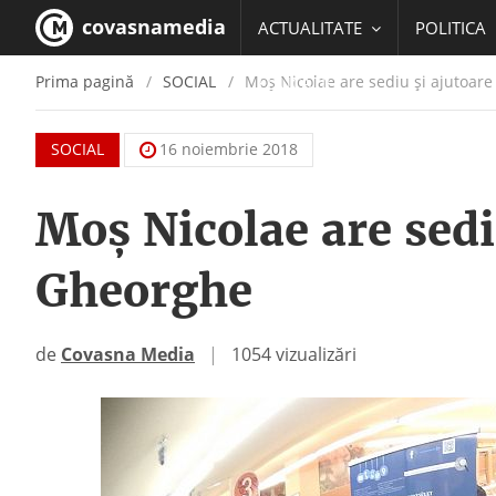
covasnamedia
ACTUALITATE
POLITICA
Prima pagină
SOCIAL
Moș Nicolae are sediu și ajutoare
EDUCATIE
SOCIAL
16 noiembrie 2018
Moș Nicolae are sedi
Gheorghe
de
Covasna Media
|
1054 vizualizări