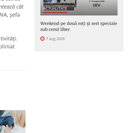
ntează cât
ACTUALITATE
NA, șefa
Weekend pe două roți și seri speciale
sub cerul liber
ivități.
7 aug 2026
bliniat