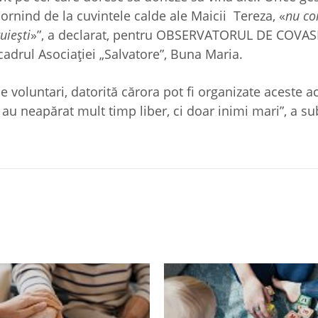
rnind de la cuvintele calde ale Maicii Tereza, «
nu co
uiești
»”, a declarat, pentru OBSERVATORUL DE COVAS
drul Asociației „Salvatore”, Buna Maria.
 voluntari, datorită cărora pot fi organizate aceste act
u au neapărat mult timp liber, ci doar inimi mari”, a su