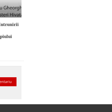
ntrunirii
piului
entariu