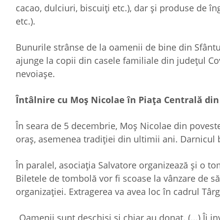
cacao, dulciuri, biscuiți etc.), dar și produse de î
etc.).
Bunurile strânse de la oamenii de bine din Sfântu
ajunge la copii din casele familiale din județul Co
nevoiașe.
Întâlnire cu Moș Nicolae în Piața Centrală di
În seara de 5 decembrie, Moș Nicolae din poveste
oraș, asemenea tradiției din ultimii ani. Darnicul 
În paralel, asociația Salvatore organizează și o t
Biletele de tombolă vor fi scoase la vânzare de să
organizației. Extragerea va avea loc în cadrul Târ
„Oamenii sunt deschiși și chiar au donat. (...) Îi i