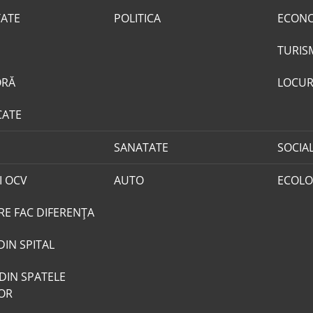
TATE
POLITICA
ECON
TURIS
ORĂ
LOCUR
CATE
SANATATE
SOCIA
I OCV
AUTO
ECOLO
RE FAC DIFERENȚA
DIN SPITAL
DIN SPATELE
LOR