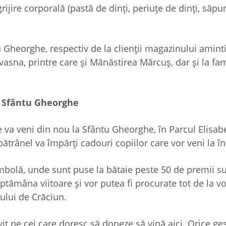
ngrijire corporală (pastă de dinți, periuțe de dinți, să
 Gheorghe, respectiv de la clienții magazinului aminti
vasna, printre care și Mănăstirea Mărcuș, dar și la fam
n Sfântu Gheorghe
 va veni din nou la Sfântu Gheorghe, în Parcul Elisab
bătrânel va împărți cadouri copiilor care vor veni la î
ombolă, unde sunt puse la bătaie peste 50 de premii su
ptămâna viitoare și vor putea fi procurate tot de la vo
gului de Crăciun.
nvit pe cei care doresc să doneze să vină aici. Orice ges