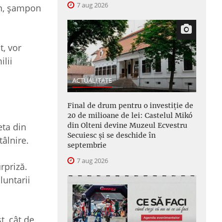
7 aug 2026
pun, șampon
t, vor
ilii
ACTUALITATE
Final de drum pentru o investiție de
20 de milioane de lei: Castelul Mikó
din Olteni devine Muzeul Ecvestru
eta din
Secuiesc și se deschide în
ntâlnire.
septembrie
7 aug 2026
rpriză.
luntarii
t, cât de