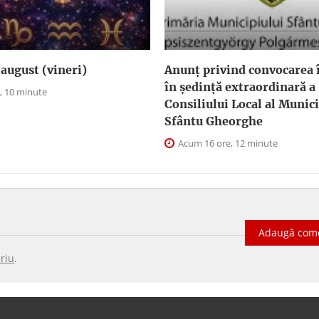
august (vineri)
Anunţ privind convocarea î
în şedinţă extraordinară a
, 10 minute
Consiliului Local al Munici
Sfântu Gheorghe
Acum 16 ore, 12 minute
Adaugă com
riu
.