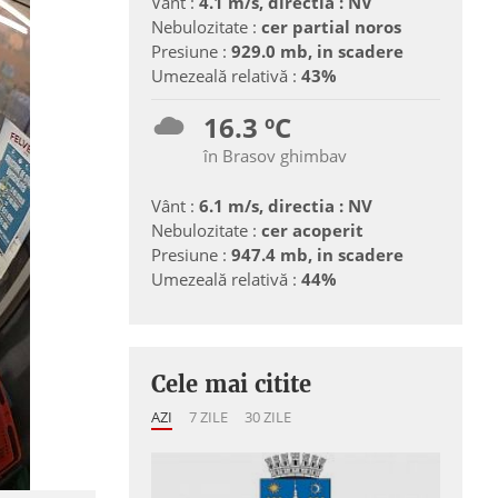
Vânt :
4.1 m/s, directia : NV
Nebulozitate :
cer partial noros
Presiune :
929.0 mb, in scadere
Umezeală relativă :
43%
16.3 ºC
în Brasov ghimbav
Vânt :
6.1 m/s, directia : NV
Nebulozitate :
cer acoperit
Presiune :
947.4 mb, in scadere
Umezeală relativă :
44%
Cele mai citite
AZI
7 ZILE
30 ZILE