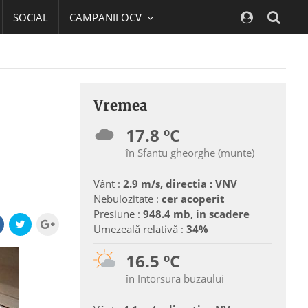
SOCIAL
CAMPANII OCV
Navig
Vremea
17.8 ºC
în Sfantu gheorghe (munte)
Vânt :
2.9 m/s, directia : VNV
Nebulozitate :
cer acoperit
Presiune :
948.4 mb, in scadere
Umezeală relativă :
34%
16.5 ºC
în Intorsura buzaului