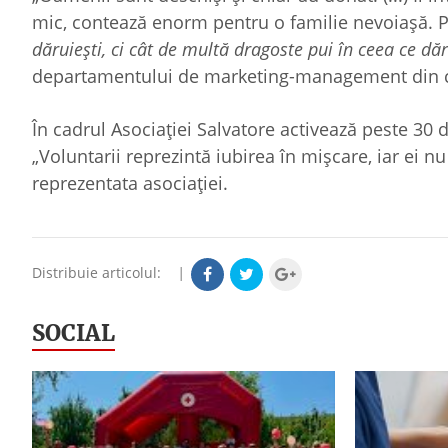
mic, contează enorm pentru o familie nevoiașă. Po
dăruiești, ci cât de multă dragoste pui în ceea ce dăr
departamentului de marketing-management din ca
În cadrul Asociației Salvatore activează peste 30 de
„Voluntarii reprezintă iubirea în mișcare, iar ei n
reprezentata asociației.
Distribuie articolul:
|
SOCIAL