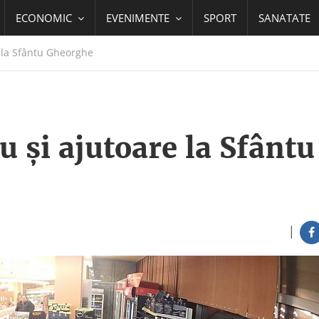
ECONOMIC
EVENIMENTE
SPORT
SANATATE
 la Sfântu Gheorghe
u și ajutoare la Sfântu
|