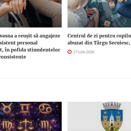
asna a reuşit să angajeze
Centrul de zi pentru copilu
sistent personal
abuzat din Târgu Secuiesc,
t, în pofida stimulentelor
27 iulie 2026
consistente