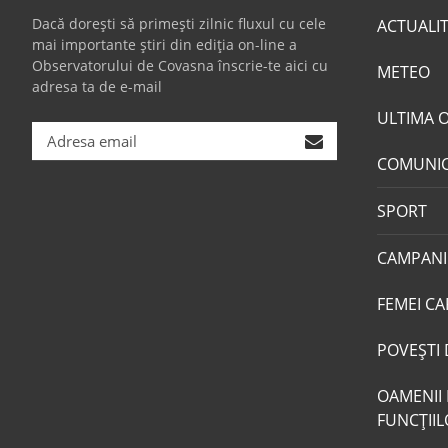
Dacă dorești să primești zilnic fluxul cu cele
ACTUALI
mai importante știri din ediția on-line a
Observatorului de Covasna înscrie-te aici cu
METEO
adresa ta de e-mail
ULTIMA 
COMUNI
SPORT
CAMPANI
FEMEI CA
POVEŞTI 
OAMENII 
FUNCŢII