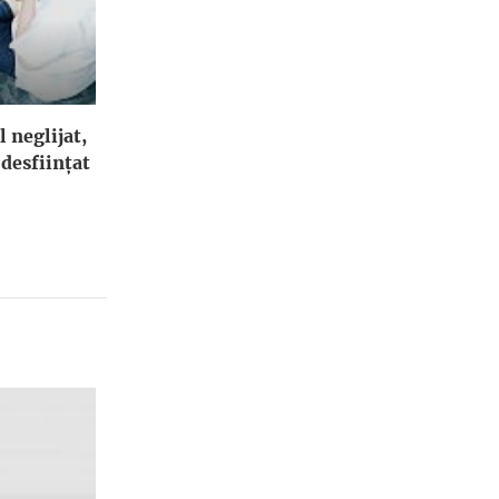
l neglijat,
 desfiinţat