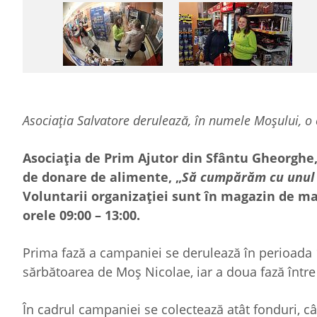
Asociația Salvatore derulează, în numele Moșului, 
Asociația de Prim Ajutor din Sfântu Gheorghe, 
de donare de alimente, „
Să cumpărăm cu unul î
Voluntarii organizației sunt în magazin de marț
orele 09:00 – 13:00.
Prima fază a campaniei se derulează în perioada
sărbătoarea de Moș Nicolae, iar a doua fază între
În cadrul campaniei se colectează atât fonduri, câ