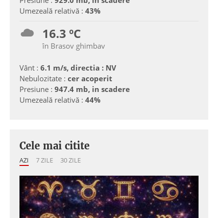
Umezeală relativă :
43%
16.3 ºC
în Brasov ghimbav
Vânt :
6.1 m/s, directia : NV
Nebulozitate :
cer acoperit
Presiune :
947.4 mb, in scadere
Umezeală relativă :
44%
Cele mai citite
AZI
7 ZILE
30 ZILE