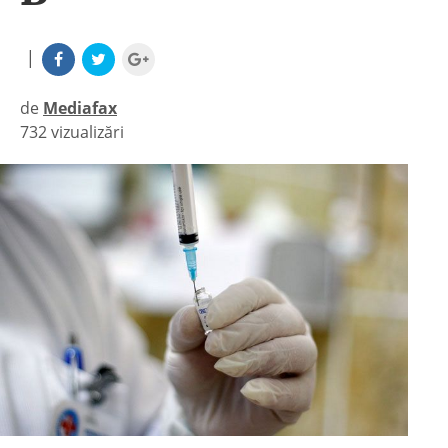
|
de
Mediafax
732 vizualizări
|