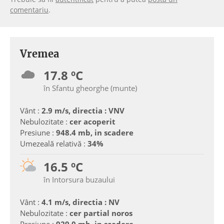
comentariu
.
Vremea
17.8 ºC
în Sfantu gheorghe (munte)
Vânt :
2.9 m/s, directia : VNV
Nebulozitate :
cer acoperit
Presiune :
948.4 mb, in scadere
Umezeală relativă :
34%
16.5 ºC
în Intorsura buzaului
Vânt :
4.1 m/s, directia : NV
Nebulozitate :
cer partial noros
Presiune :
929.0 mb, in scadere