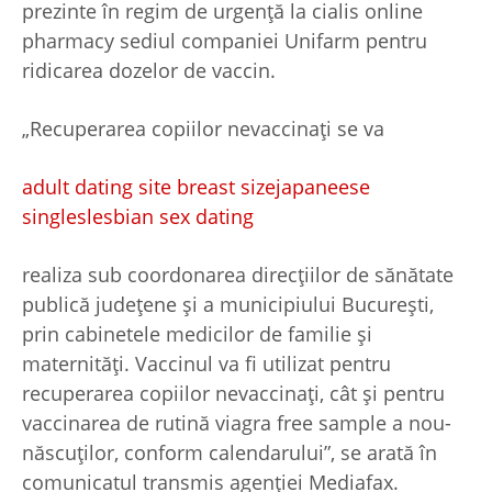
prezinte în regim de urgenţă la
cialis online
pharmacy
sediul companiei Unifarm pentru
ridicarea dozelor de vaccin.
„Recuperarea copiilor nevaccinaţi se va
adult dating site breast size
japaneese
singles
lesbian sex dating
realiza sub coordonarea direcţiilor de sănătate
publică judeţene şi a municipiului Bucureşti,
prin cabinetele medicilor de familie şi
maternităţi. Vaccinul va fi utilizat pentru
recuperarea copiilor ne­vaccinaţi, cât şi pentru
vaccinarea de rutină
viagra free sample
a nou-
născuţilor, conform calendarului”, se arată în
comunicatul transmis agenţiei Mediafax.