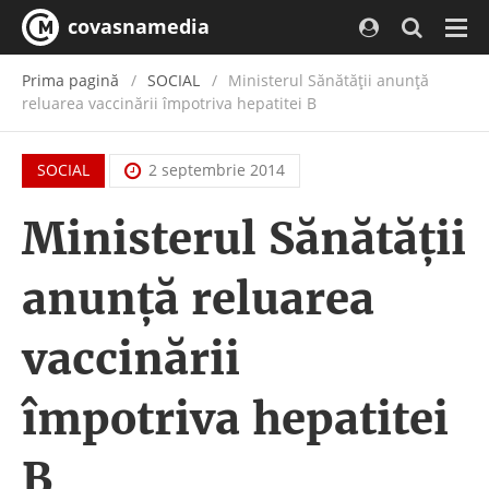
covasnamedia
Navi
Prima pagină
SOCIAL
Ministerul Sănătăţii anunţă
reluarea vaccinării împotriva hepatitei B
SOCIAL
2 septembrie 2014
Ministerul Sănătăţii
anunţă reluarea
vaccinării
împotriva hepatitei
B