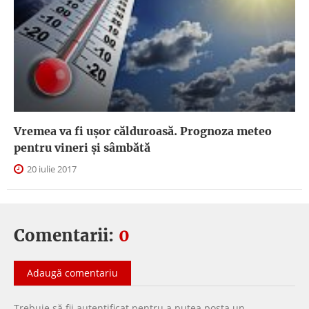
Vremea va fi uşor călduroasă. Prognoza meteo
pentru vineri şi sâmbătă
20 iulie 2017
Comentarii:
0
Adaugă comentariu
Trebuie să fii
autentificat
pentru a putea
posta un