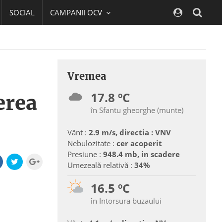
SOCIAL
CAMPANII OCV
Navig
Vremea
17.8 ºC
erea
în Sfantu gheorghe (munte)
Vânt :
2.9 m/s, directia : VNV
Nebulozitate :
cer acoperit
Presiune :
948.4 mb, in scadere
Umezeală relativă :
34%
16.5 ºC
în Intorsura buzaului