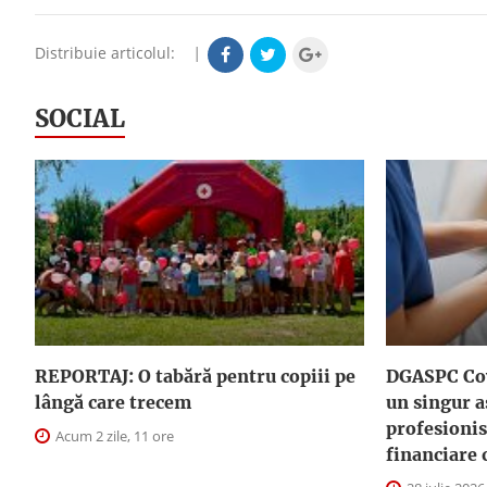
Distribuie articolul:
|
SOCIAL
REPORTAJ: O tabără pentru copiii pe
DGASPC Cov
lângă care trecem
un singur a
profesionis
Acum 2 zile, 11 ore
financiare 