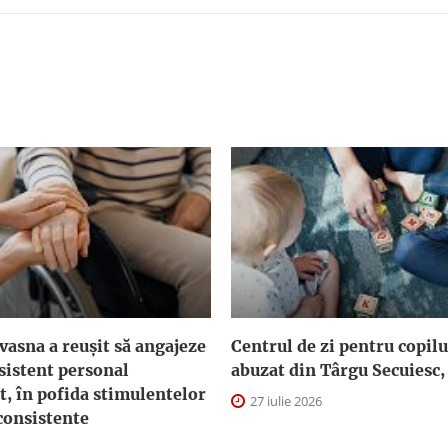
asna a reuşit să angajeze
Centrul de zi pentru copilu
sistent personal
abuzat din Târgu Secuiesc,
t, în pofida stimulentelor
27 iulie 2026
consistente