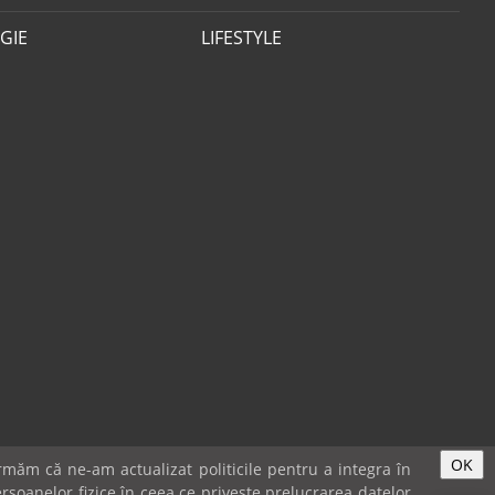
GIE
LIFESTYLE
OK
măm că ne-am actualizat politicile pentru a integra în
rsoanelor fizice în ceea ce privește prelucrarea datelor