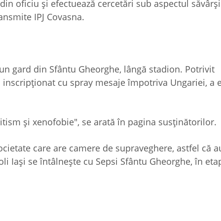
din oficiu și efectuează cercetări sub aspectul săvârșir
transmite IPJ Covasna.
un gard din Sfântu Gheorghe, lângă stadion. Potrivit
inscripţionat cu spray mesaje împotriva Ungariei, a e
sm şi xenofobie", se arată în pagina susţinătorilor.
cietate care are camere de supraveghere, astfel că au
Poli Iaşi se întâlneşte cu Sepsi Sfântu Gheorghe, în eta