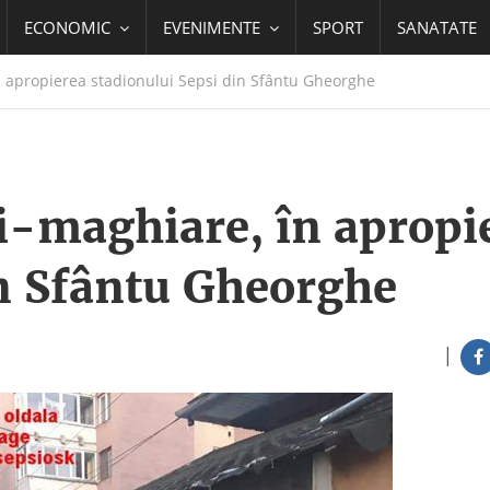
ECONOMIC
EVENIMENTE
SPORT
SANATATE
 apropierea stadionului Sepsi din Sfântu Gheorghe
i-maghiare, în apropi
in Sfântu Gheorghe
|