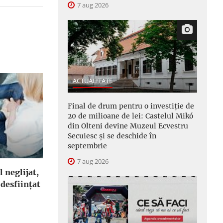
7 aug 2026
ACTUALITATE
Final de drum pentru o investiție de
20 de milioane de lei: Castelul Mikó
din Olteni devine Muzeul Ecvestru
Secuiesc și se deschide în
septembrie
7 aug 2026
l neglijat,
 desfiinţat