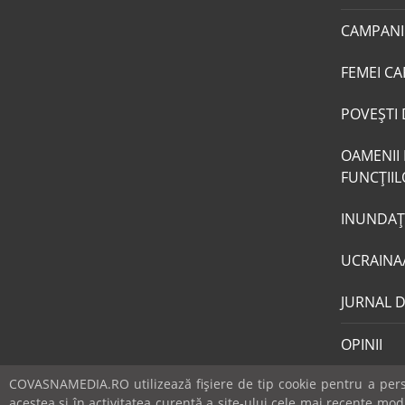
CAMPANI
FEMEI CA
POVEŞTI 
OAMENII 
FUNCŢII
INUNDAŢI
UCRAINA
JURNAL 
OPINII
COVASNAMEDIA.RO utilizează fişiere de tip cookie pentru a perso
acestea si în activitatea curentă a site-ului cele mai recente mo