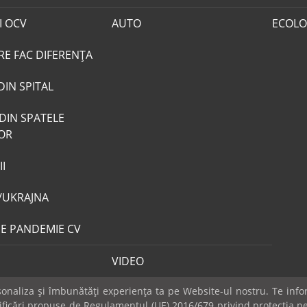
I OCV
AUTO
ECOLO
RE FAC DIFERENȚA
DIN SPITAL
DIN SPATELE
LOR
I
/UKRAJNA
DE PANDEMIE CV
VIDEO
naliza și îmbunătăți experiența ta pe Website-ul nostru. Te infor
dificări propuse de Regulamentul (UE) 2016/679 privind protecția pe