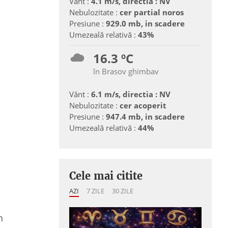
Vânt :
4.1 m/s, directia : NV
Nebulozitate :
cer partial noros
Presiune :
929.0 mb, in scadere
Umezeală relativă :
43%
16.3 ºC
în Brasov ghimbav
Vânt :
6.1 m/s, directia : NV
Nebulozitate :
cer acoperit
Presiune :
947.4 mb, in scadere
Umezeală relativă :
44%
Cele mai citite
AZI
7 ZILE
30 ZILE
n