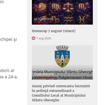
ii
ACTUALITATE
Horoscop 7 august (vineri)
7 aug 2026
chipei şi
torii ar
COMUNICATE
pa a 24-a,
Anunţ privind convocarea întrunirii
în şedinţă extraordinară a
Consiliului Local al Municipiului
Sfântu Gheorghe