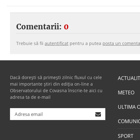
Comentarii:
0
Trebuie să fii
autentificat
pentru a putea
posta un comenta
Dacă dorești să primești zilnic fluxul cu cele
ACTUALI
mai importante știri din ediția on-line a
Observatorului de Covasna înscrie-te aici cu
METEO
adresa ta de e-mail
ULTIMA 
COMUNI
SPORT