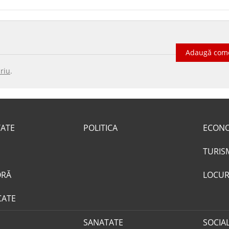
Adaugă com
riu
.
TATE
POLITICA
ECON
TURIS
ORĂ
LOCUR
CATE
SANATATE
SOCIA