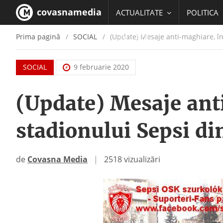
covasnamedia
ACTUALITATE
POLITICA
Prima pagină
SOCIAL
(Update) Mesaje anti-maghiare, în
EDUCATIE
SOCIAL
9 februarie 2020
(Update) Mesaje ant
stadionului Sepsi d
de
Covasna Media
|
2518 vizualizări