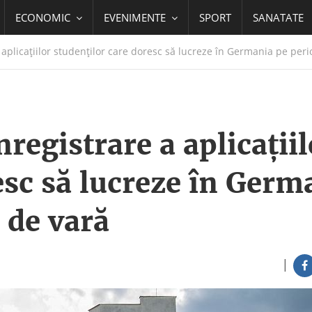
ECONOMIC
EVENIMENTE
SPORT
SANATATE
aplicațiilor studenților care doresc să lucreze în Germania pe per
registrare a aplicațiil
esc să lucreze în Germ
 de vară
|