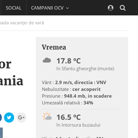
SOCIAL
CAMPANII OCV
Navig
ioada vacanței de vară
Vremea
17.8 ºC
or
în Sfantu gheorghe (munte)
ania
Vânt :
2.9 m/s, directia : VNV
Nebulozitate :
cer acoperit
Presiune :
948.4 mb, in scadere
Umezeală relativă :
34%
16.5 ºC
în Intorsura buzaului