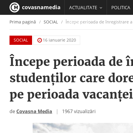
covasnamedia
ACTUALITATE
POLITICA
Prima pagină
SOCIAL
Începe perioada de înregistrare a 
EDUCATIE
SOCIAL
16 ianuarie 2020
Începe perioada de în
studenților care dor
pe perioada vacanței
de
Covasna Media
|
1967 vizualizări