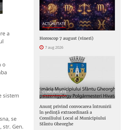
ACTUALITATE
re a
Horoscop 7 august (vineri)
ul
7 aug 2026
a o
mba
COMUNICATE
e sistem
Anunţ privind convocarea întrunirii
în şedinţă extraordinară a
sna, se
Consiliului Local al Municipiului
Sfântu Gheorghe
 str. Gen.