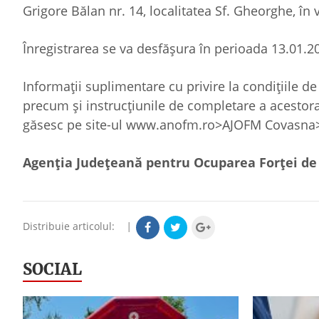
Grigore Bălan nr. 14, localitatea Sf. Gheorghe, în v
Înregistrarea se va desfășura în perioada 13.01.202
Informații suplimentare cu privire la condițiile de
precum și instrucțiunile de completare a acestora,
găsesc pe site-ul www.anofm.ro>AJOFM Covasna>
Agenția Județeană pentru Ocuparea Forței d
Distribuie articolul:
|
SOCIAL