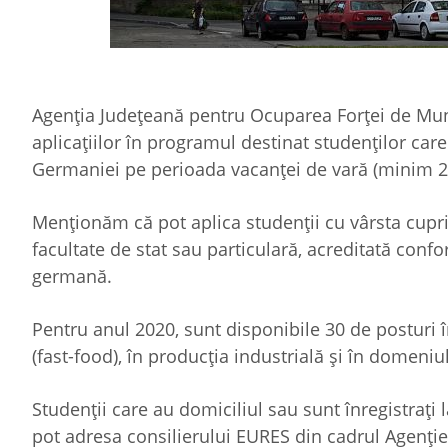
Agenția Județeană pentru Ocuparea Forței de Mun
aplicațiilor în programul destinat studenților care
Germaniei pe perioada vacanței de vară (minim 2 
Menționăm că pot aplica studenții cu vârsta cuprin
facultate de stat sau particulară, acreditată conf
germană.
Pentru anul 2020, sunt disponibile 30 de posturi
(fast-food), în producția industrială și în domeniul 
Studenții care au domiciliul sau sunt înregistrați 
pot adresa consilierului EURES din cadrul Agenți