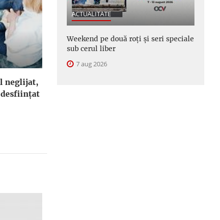
ACTUALITATE
Weekend pe două roți și seri speciale
sub cerul liber
7 aug 2026
l neglijat,
 desfiinţat