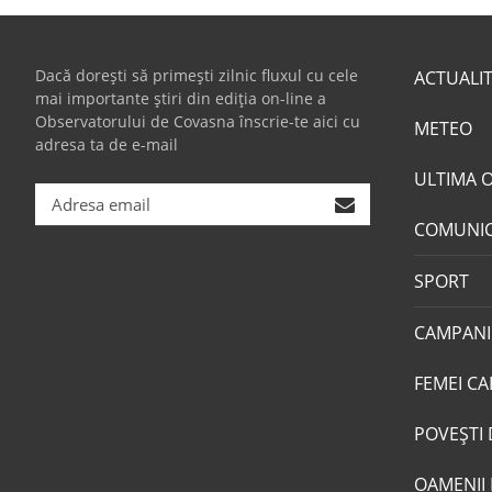
Dacă dorești să primești zilnic fluxul cu cele
ACTUALI
mai importante știri din ediția on-line a
Observatorului de Covasna înscrie-te aici cu
METEO
adresa ta de e-mail
ULTIMA 
COMUNI
SPORT
CAMPANI
FEMEI CA
POVEŞTI 
OAMENII 