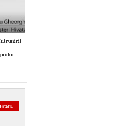
ntrunirii
piului
entariu