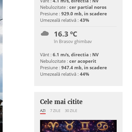
Vânt :
4.1 m/s, directia : NV
Nebulozitate :
cer partial noros
Presiune :
929.0 mb, in scadere
Umezeală relativă :
43%
16.3 ºC
în Brasov ghimbav
Vânt :
6.1 m/s, directia : NV
Nebulozitate :
cer acoperit
Presiune :
947.4 mb, in scadere
Umezeală relativă :
44%
Cele mai citite
AZI
7 ZILE
30 ZILE