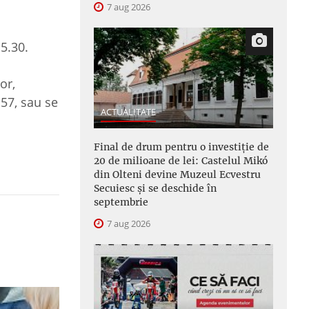
7 aug 2026
15.30.
or,
157, sau se
ACTUALITATE
Final de drum pentru o investiție de
20 de milioane de lei: Castelul Mikó
din Olteni devine Muzeul Ecvestru
Secuiesc și se deschide în
septembrie
7 aug 2026