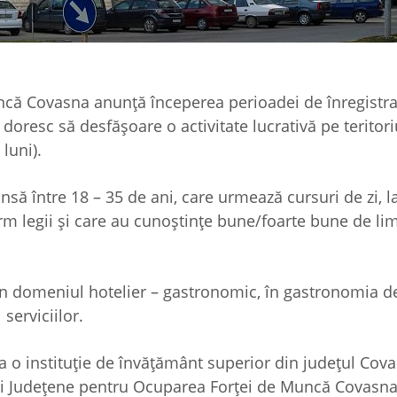
că Covasna anunţă începerea perioadei de înregistra
 doresc să desfășoare o activitate lucrativă pe teritori
luni).
să între 18 – 35 de ani, care urmează cursuri de zi, l
orm legii și care au cunoștințe bune/foarte bune de li
 în domeniul hotelier – gastronomic, în gastronomia d
serviciilor.
la o instituție de învățământ superior din județul Cova
ei Județene pentru Ocuparea Forței de Muncă Covasna,