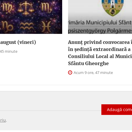
august (vineri)
Anunţ privind convocarea î
în şedinţă extraordinară a
 45 minute
Consiliului Local al Munici
Sfântu Gheorghe
Acum 9 ore, 47 minute
Adaugă com
riu
.