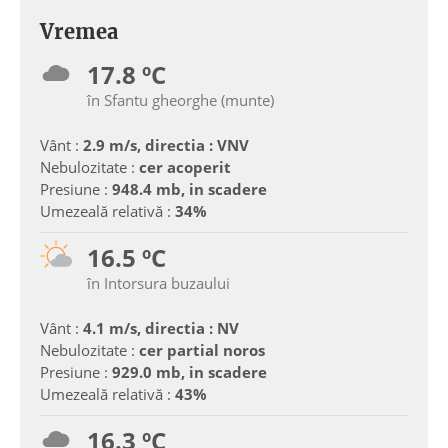
Vremea
17.8 ºC
în Sfantu gheorghe (munte)
Vânt :
2.9 m/s, directia : VNV
Nebulozitate :
cer acoperit
Presiune :
948.4 mb, in scadere
Umezeală relativă :
34%
16.5 ºC
în Intorsura buzaului
Vânt :
4.1 m/s, directia : NV
Nebulozitate :
cer partial noros
Presiune :
929.0 mb, in scadere
Umezeală relativă :
43%
16.3 ºC