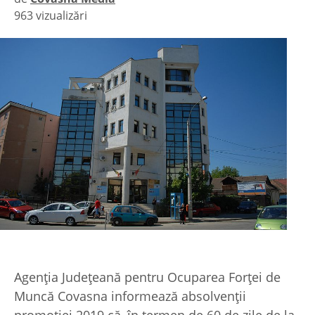
963 vizualizări
|
Agenţia Judeţeană pentru Ocuparea Forţei de
Muncă Covasna informează absolvenţii
promoţiei 2019 că, în termen de 60 de zile de la