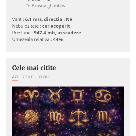
în Brasov ghimbav
Vânt :
6.1 m/s, directia : NV
Nebulozitate :
cer acoperit
Presiune :
947.4 mb, in scadere
Umezeală relativă :
44%
Cele mai citite
AZI
7 ZILE
30 ZILE