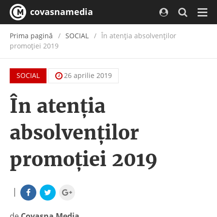
covasnamedia
Navi
Prima pagină
SOCIAL
În atenţia absolvenţilor
promoţiei 2019
SOCIAL
26 aprilie 2019
În atenţia
absolvenţilor
promoţiei 2019
|
de
Covasna Media