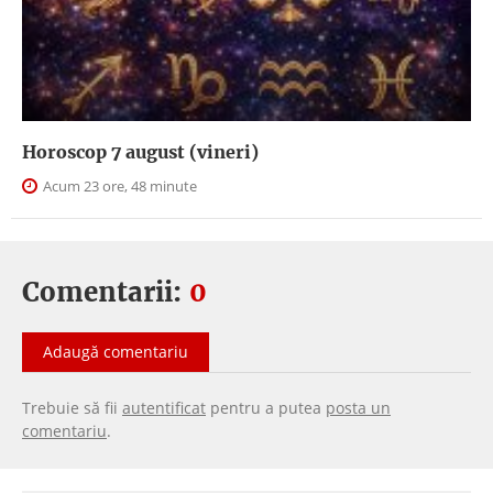
Horoscop 7 august (vineri)
Acum 23 ore, 48 minute
Comentarii:
0
Adaugă comentariu
Trebuie să fii
autentificat
pentru a putea
posta un
comentariu
.