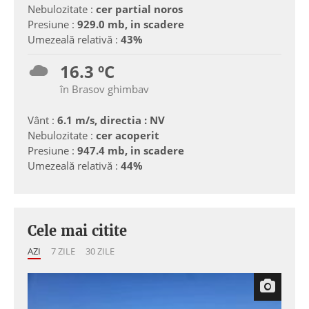
Nebulozitate :
cer partial noros
Presiune :
929.0 mb, in scadere
Umezeală relativă :
43%
16.3 ºC
în Brasov ghimbav
Vânt :
6.1 m/s, directia : NV
Nebulozitate :
cer acoperit
Presiune :
947.4 mb, in scadere
Umezeală relativă :
44%
Cele mai citite
AZI
7 ZILE
30 ZILE