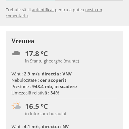
Trebuie să fii
autentificat
pentru a putea
posta un
comentariu
.
Vremea
17.8 ºC
în Sfantu gheorghe (munte)
Vânt :
2.9 m/s, directia : VNV
Nebulozitate :
cer acoperit
Presiune :
948.4 mb, in scadere
Umezeală relativă :
34%
16.5 ºC
în Intorsura buzaului
Vânt :
4.1 m/s, directia : NV