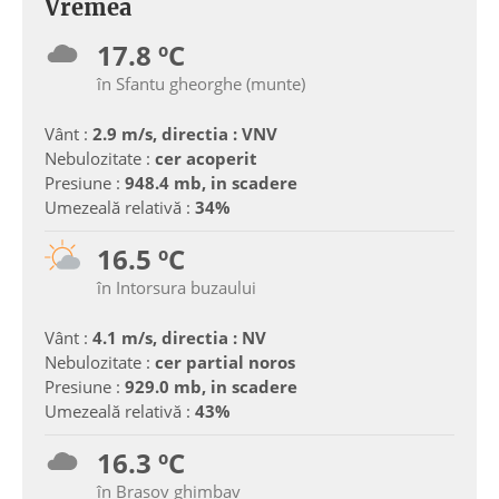
Vremea
17.8 ºC
în Sfantu gheorghe (munte)
Vânt :
2.9 m/s, directia : VNV
Nebulozitate :
cer acoperit
Presiune :
948.4 mb, in scadere
Umezeală relativă :
34%
16.5 ºC
în Intorsura buzaului
Vânt :
4.1 m/s, directia : NV
Nebulozitate :
cer partial noros
Presiune :
929.0 mb, in scadere
Umezeală relativă :
43%
16.3 ºC
în Brasov ghimbav