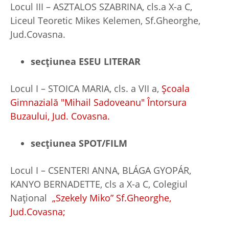
Locul III – ASZTALOS SZABRINA, cls.a X-a C,
Liceul Teoretic Mikes Kelemen, Sf.Gheorghe,
Jud.Covasna.
secțiunea ESEU LITERAR
Locul I – STOICA MARIA, cls. a VII a,
Școala
Gimnazială "Mihail Sadoveanu" Întorsura
Buzaului, Jud. Covasna.
secțiunea SPOT/FILM
Locul I – CSENTERI ANNA, BLÁGA GYOPÁR,
KANYO BERNADETTE, cls a X-a C, Colegiul
Național
„Szekely Miko” Sf.Gheorghe,
Jud.Covasna;