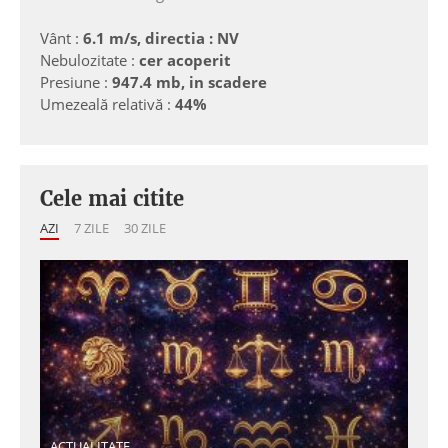
Vânt :
6.1 m/s, directia : NV
Nebulozitate :
cer acoperit
Presiune :
947.4 mb, in scadere
Umezeală relativă :
44%
Cele mai citite
AZI
7 ZILE
30 ZILE
ACTUALITATE