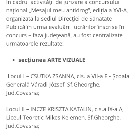
În cadrul activității de jurizare a concursului
național „Mesajul meu antidrog”, ediția a XVI-A,
organizată la sediul Direcției de Sănătate
Publică în urma evaluării lucrărilor înscrise în
concurs – faza județeană, au fost centralizate
următoarele rezultate:
secțiunea ARTE VIZUALE
Locul I – CSUTKA ZSANNA, cls. a VII-a E - Școala
Generală Váradi József, Sf.Gheorghe,
Jud.Covasna;
Locul II – INCZE KRISZTA KATALIN, cls.a IX-a A,
Liceul Teoretic Mikes Kelemen, Sf.Gheorghe,
Jud.Covasna;