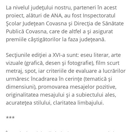
La nivelul județului nostru, parteneri în acest
proiect, alături de ANA, au fost Inspectoratul
Școlar Județean Covasna și Direcția de Sănătate
Publică Covasna, care de altfel a și asigurat
premiile câștigătorilor la faza județeană.
Secţiunile ediţiei a XVI-a sunt: eseu literar, arte
vizuale (grafică, desen şi fotografie), film scurt
metraj, spot, iar criteriile de evaluare a lucrărilor
urmăresc încadrarea în cerinţe (tematică şi
dimensiuni), promovarea mesajelor pozitive,
originalitatea mesajului şi a subiectului ales,
acurateţea stilului, claritatea limbajului.
***