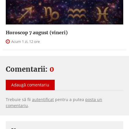
Horoscop 7 august (vineri)
Acum 1 zi, 12 ore
Comentarii:
0
Adaugă comentariu
Trebuie să fii
autentificat
pentru a putea
posta un
comentariu
.