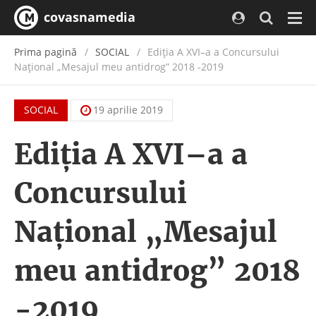
covasnamedia
Navi
Prima pagină
SOCIAL
Ediţia A XVI–a a Concursului
Naţional „Mesajul meu antidrog” 2018 -2019
SOCIAL
19 aprilie 2019
Ediţia A XVI–a a
Concursului
Naţional „Mesajul
meu antidrog” 2018
-2019