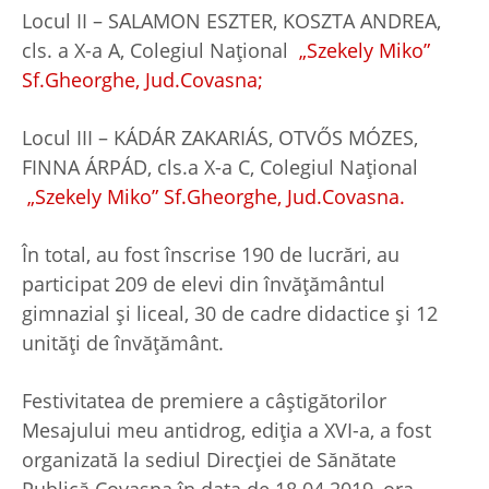
Locul II – SALAMON ESZTER, KOSZTA ANDREA,
cls. a X-a A, Colegiul Național
„Szekely Miko”
Sf.Gheorghe, Jud.Covasna;
Locul III – KÁDÁR ZAKARIÁS, OTVŐS MÓZES,
FINNA ÁRPÁD, cls.a X-a C, Colegiul Național
„Szekely Miko” Sf.Gheorghe, Jud.Covasna.
În total, au fost înscrise 190 de lucrări, au
participat 209 de elevi din învățământul
gimnazial și liceal, 30 de cadre didactice și 12
unități de învățământ.
Festivitatea de premiere a câștigătorilor
Mesajului meu antidrog, ediția a XVI-a, a fost
organizată la sediul Direcției de Sănătate
Publică Covasna în data de 18.04.2019, ora