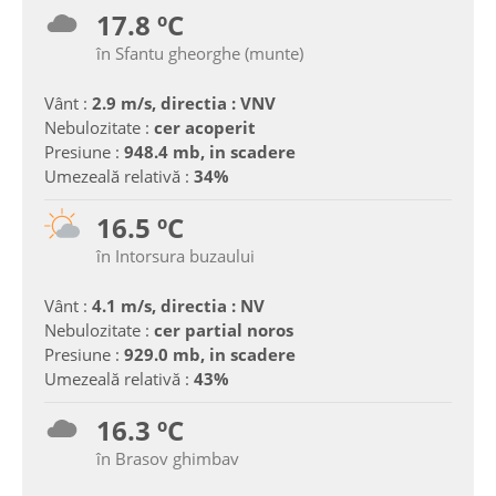
17.8 ºC
în Sfantu gheorghe (munte)
Vânt :
2.9 m/s, directia : VNV
Nebulozitate :
cer acoperit
Presiune :
948.4 mb, in scadere
Umezeală relativă :
34%
16.5 ºC
în Intorsura buzaului
Vânt :
4.1 m/s, directia : NV
Nebulozitate :
cer partial noros
Presiune :
929.0 mb, in scadere
Umezeală relativă :
43%
16.3 ºC
în Brasov ghimbav