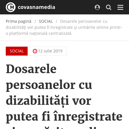
covasnamedia
Navi
Prima pagină
SOCIAL
Dosarele persoanelor cu
dizabilităţi vor putea fi înregistrate şi urmărite online printr-
o platformă naţională centralizată
SOCIAL
12 iulie 2019
Dosarele
persoanelor cu
dizabilităţi vor
putea fi înregistrate