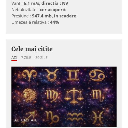
Vânt :
6.1 m/s, directia : NV
Nebulozitate :
cer acoperit
Presiune :
947.4 mb, in scadere
Umezeală relativă :
44%
Cele mai citite
AZI
7 ZILE
30 ZILE
ACTUALITATE