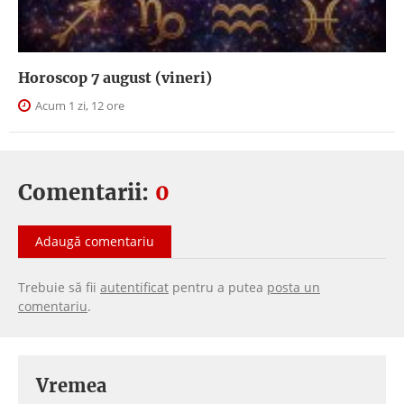
Horoscop 7 august (vineri)
Acum 1 zi, 12 ore
Comentarii:
0
Adaugă comentariu
Trebuie să fii
autentificat
pentru a putea
posta un
comentariu
.
Vremea