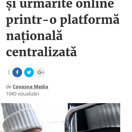
şi urmărite online
printr-o platformă
naţională
centralizată
|
de
Covasna Media
1040 vizualizări
|