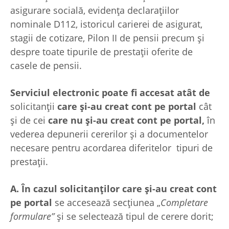
asigurare socială, evidența declarațiilor
nominale D112, istoricul carierei de asigurat,
stagii de cotizare, Pilon II de pensii precum și
despre toate tipurile de prestații oferite de
casele de pensii.
Serviciul electronic poate fi accesat atât de
solicitanții
care și-au creat cont pe portal
cât
și de cei
care nu și-au creat cont pe portal,
în
vederea depunerii cererilor și a documentelor
necesare pentru acordarea diferitelor tipuri de
prestații.
A. În cazul solicitanților care și-au creat cont
pe portal
se accesează secțiunea „
Completare
formulare”
și se selectează tipul de cerere dorit;