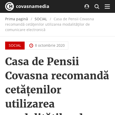
covasnamedia
Navi
Prima pagină
SOCIAL
Casa de Pensii Covasna
recomandă cetăţenilor utilizarea modalităților de
comunicare electronică
SOCIAL
8 octombrie 2020
Casa de Pensii
Covasna recomandă
cetăţenilor
utilizarea