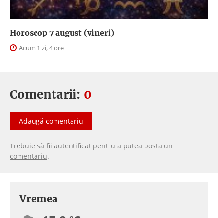
Horoscop 7 august (vineri)
Acum 1 zi, 4 ore
Comentarii:
0
Adaugă comentariu
Trebuie să fii
autentificat
pentru a putea
posta un
comentariu
.
Vremea