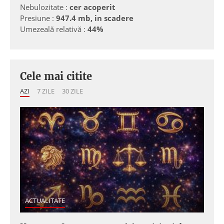
Nebulozitate :
cer acoperit
Presiune :
947.4 mb, in scadere
Umezeală relativă :
44%
Cele mai citite
AZI
7 ZILE
30 ZILE
ACTUALITATE