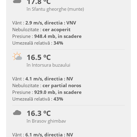
17.8 ºC
în Sfantu gheorghe (munte)
Vânt :
2.9 m/s, directia : VNV
Nebulozitate :
cer acoperit
Presiune :
948.4 mb, in scadere
Umezeală relativă :
34%
16.5 ºC
în Intorsura buzaului
Vânt :
4.1 m/s, directia : NV
Nebulozitate :
cer partial noros
Presiune :
929.0 mb, in scadere
Umezeală relativă :
43%
16.3 ºC
în Brasov ghimbav
Vânt :
6.1 m/s, directia : NV