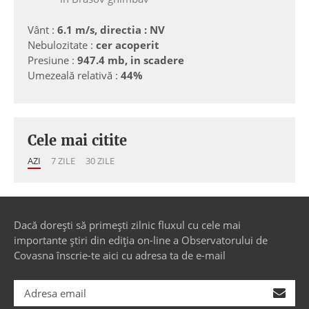
Vânt :
6.1 m/s, directia : NV
Nebulozitate :
cer acoperit
Presiune :
947.4 mb, in scadere
Umezeală relativă :
44%
Cele mai citite
AZI
7 ZILE
30 ZILE
Dacă dorești să primești zilnic fluxul cu cele mai
importante știri din ediția on-line a Observatorului de
Covasna înscrie-te aici cu adresa ta de e-mail