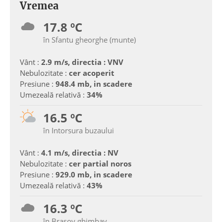
Vremea
17.8 ºC
în Sfantu gheorghe (munte)
Vânt :
2.9 m/s, directia : VNV
Nebulozitate :
cer acoperit
Presiune :
948.4 mb, in scadere
Umezeală relativă :
34%
16.5 ºC
în Intorsura buzaului
Vânt :
4.1 m/s, directia : NV
Nebulozitate :
cer partial noros
Presiune :
929.0 mb, in scadere
Umezeală relativă :
43%
16.3 ºC
în Brasov ghimbav