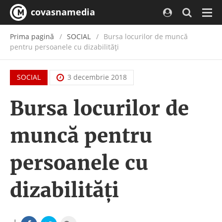
covasnamedia
Navi
Prima pagină
SOCIAL
Bursa locurilor de muncă
pentru persoanele cu dizabilităţi
SOCIAL
3 decembrie 2018
Bursa locurilor de
muncă pentru
persoanele cu
dizabilităţi