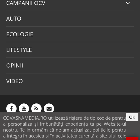
CAMPANII OCV
AUTO
ECOLOGIE
LIFESTYLE
OPINII
VIDEO
OK
COVASNAMEDIA.RO utilizează fişiere de tip cookie pentru
Abonamente
Publicitate
Mica publicitate
a personaliza și îmbunătăți experiența ta pe Website-ul
Contact
Sondaje
POLITICA COOKIE-URI & GDPR
nostru. Te informăm că ne-am actualizat politicile pentru
a integra în acestea si în activitatea curentă a site-ului cele
© covasnamedia.ro. Website by
softhost
.