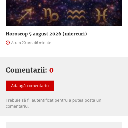
Horoscop 5 august 2026 (miercuri)
Acum 20 ore, 46 minute
Comentarii:
0
Adaugă comentariu
Trebuie să fii
autentificat
pentru a putea
posta un
comentariu
.