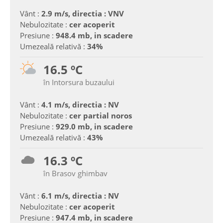
Vânt :
2.9 m/s, directia : VNV
Nebulozitate :
cer acoperit
Presiune :
948.4 mb, in scadere
Umezeală relativă :
34%
16.5 ºC
în Intorsura buzaului
Vânt :
4.1 m/s, directia : NV
Nebulozitate :
cer partial noros
Presiune :
929.0 mb, in scadere
Umezeală relativă :
43%
16.3 ºC
în Brasov ghimbav
Vânt :
6.1 m/s, directia : NV
Nebulozitate :
cer acoperit
Presiune :
947.4 mb, in scadere