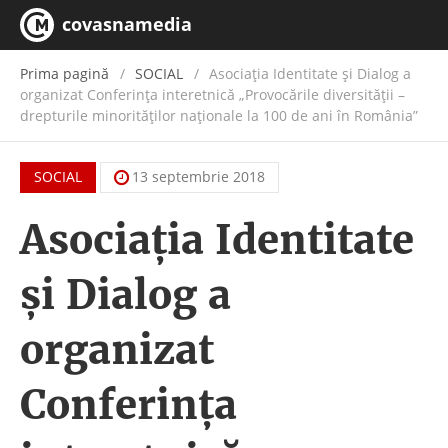
covasnamedia
Prima pagină
SOCIAL
Asociația Identitate și Dialog a
organizat Conferința interetnică „Provocările diversității –
drepturile minorităților naționale la 100 de ani în România”
SOCIAL
13 septembrie 2018
Asociația Identitate
și Dialog a
organizat
Conferința