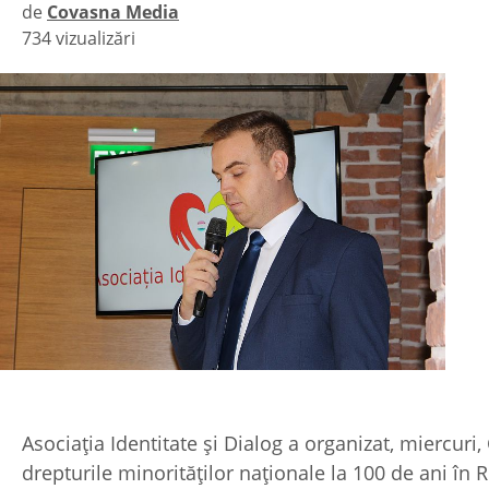
de
Covasna Media
734 vizualizări
|
Asociația Identitate și Dialog a organizat, miercuri, 
drepturile minorităților naționale la 100 de ani î