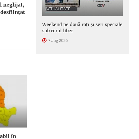
l neglijat,
ACTUALITATE
 desfiinţat
Weekend pe două roți și seri speciale
sub cerul liber
7 aug 2026
abil în