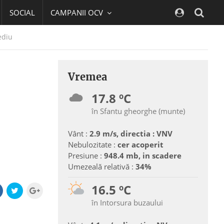
SOCIAL
CAMPANII OCV
Navig
ediu
Vremea
17.8 ºC
în Sfantu gheorghe (munte)
Vânt :
2.9 m/s, directia : VNV
Nebulozitate :
cer acoperit
Presiune :
948.4 mb, in scadere
Umezeală relativă :
34%
16.5 ºC
în Intorsura buzaului