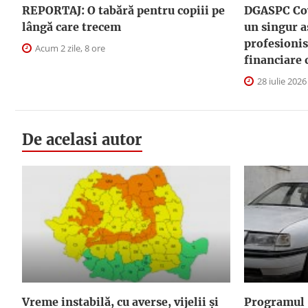
REPORTAJ: O tabără pentru copiii pe
DGASPC Cov
lângă care trecem
un singur a
profesionis
Acum 2 zile, 8 ore
financiare 
28 iulie 2026
De acelasi autor
Vreme instabilă, cu averse, vijelii și
Programul 