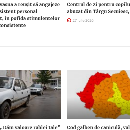
asna a reuşit să angajeze
Centrul de zi pentru copilu
sistent personal
abuzat din Târgu Secuiesc,
t, în pofida stimulentelor
27 iulie 2026
consistente
„Dăm valoare rablei tale”
Cod galben de caniculă, val