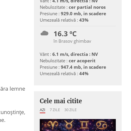
Vânt :
4.1 m/s, directia : NV
Nebulozitate :
cer partial noros
Presiune :
929.0 mb, in scadere
Umezeală relativă :
43%
16.3 ºC
în Brasov ghimbav
Vânt :
6.1 m/s, directia : NV
Nebulozitate :
cer acoperit
Presiune :
947.4 mb, in scadere
Umezeală relativă :
44%
păra lemne
Cele mai citite
AZI
7 ZILE
30 ZILE
cunoştinţe,
ne.