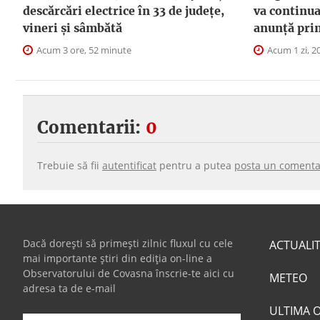
descărcări electrice în 33 de județe,
va continua
vineri și sâmbătă
anunţă pri
Acum 3 ore, 52 minute
Acum 1 zi, 2
Comentarii:
0
Trebuie să fii
autentificat
pentru a putea
posta un comenta
Dacă dorești să primești zilnic fluxul cu cele
ACTUALI
mai importante știri din ediția on-line a
Observatorului de Covasna înscrie-te aici cu
METEO
adresa ta de e-mail
ULTIMA 