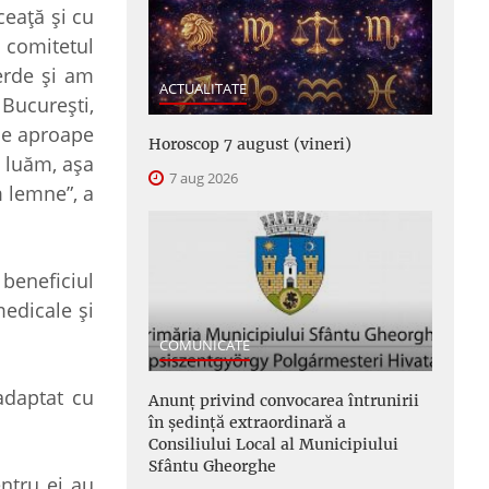
ceaţă şi cu
 comitetul
erde şi am
ACTUALITATE
 Bucureşti,
 de aproape
Horoscop 7 august (vineri)
i luăm, aşa
7 aug 2026
m lemne”, a
beneficiul
medicale şi
COMUNICATE
adaptat cu
Anunţ privind convocarea întrunirii
în şedinţă extraordinară a
Consiliului Local al Municipiului
Sfântu Gheorghe
entru ei au