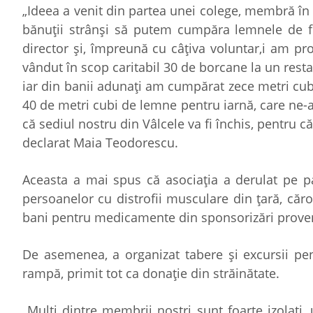
„Ideea a venit din partea unei colege, membră în 
bănuţii strânşi să putem cumpăra lemnele de fo
director şi, împreună cu câţiva voluntar,i am pr
vândut în scop caritabil 30 de borcane la un restau
iar din banii adunaţi am cumpărat zece metri cub
40 de metri cubi de lemne pentru iarnă, care ne-a
că sediul nostru din Vâlcele va fi închis, pentru
declarat Maia Teodorescu.
Aceasta a mai spus că asociaţia a derulat pe pa
persoanelor cu distrofii musculare din ţară, căr
bani pentru medicamente din sponsorizări proveni
De asemenea, a organizat tabere şi excursii pe
rampă, primit tot ca donaţie din străinătate.
„Mulţi dintre membrii noştri sunt foarte izolaţi,