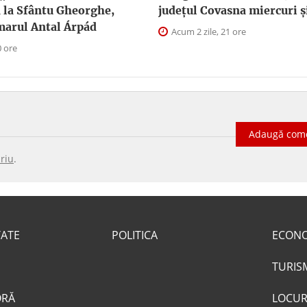
 la Sfântu Gheorghe,
judeţul Covasna miercuri și
marul Antal Árpád
Acum 2 zile, 21 ore
0 ore
Adaugă com
riu
.
TATE
POLITICA
ECON
TURIS
ORĂ
LOCUR