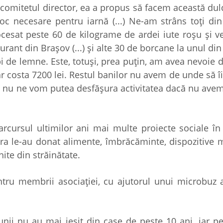
comitetul director, ea a propus să facem această dul
c necesare pentru iarnă (...) Ne-am strâns toţi din
ocesat peste 60 de kilograme de ardei iute roşu şi v
rant din Braşov (...) şi alte 30 de borcane la unul din
i de lemne. Este, totuşi, prea puţin, am avea nevoie
r costa 7200 lei. Restul banilor nu avem de unde să î
 că nu ne vom putea desfăşura activitatea dacă nu ave
rcursul ultimilor ani mai multe proiecte sociale în 
ora le-au donat alimente, îmbrăcăminte, dispozitive 
te din străinătate.
ntru membrii asociaţiei, cu ajutorul unui microbuz 
 unii nu au mai ieşit din case de peste 10 ani, iar p