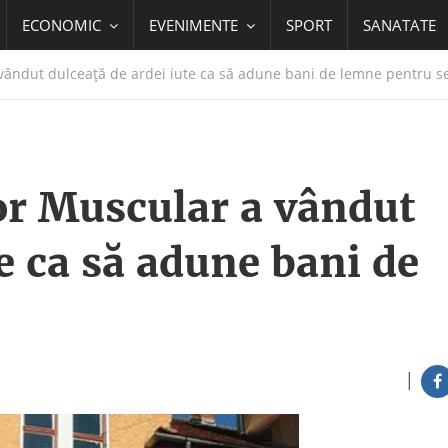
ECONOMIC
EVENIMENTE
SPORT
SANATATE
a vândut dulceaţă de ardei iute ca să adune bani de lemne pentru s
lor Muscular a vândut
te ca să adune bani de
|