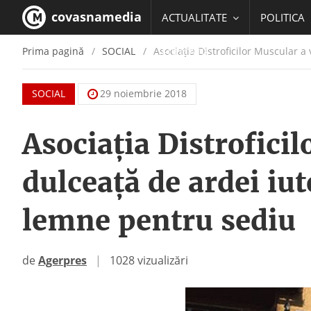
covasnamedia
ACTUALITATE
POLITICA
Prima pagină
SOCIAL
Asociaţia Distroficilor Muscular 
EDUCATIE
SOCIAL
29 noiembrie 2018
Asociaţia Distrofici
dulceaţă de ardei iu
lemne pentru sediu
de
Agerpres
|
1028 vizualizări