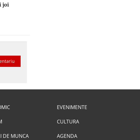
 joi
entariu
OMIC
EVENIMENTE
M
CULTURA
I DE MUNCA
AGENDA