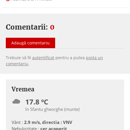
Comentarii:
0
Adaugă comentariu
Trebuie să fii
autentificat
pentru a putea
posta un
comentariu
.
Vremea
17.8 ºC
în Sfantu gheorghe (munte)
Vânt :
2.9 m/s, directia : VNV
Nebulozitate :
cer acoperit