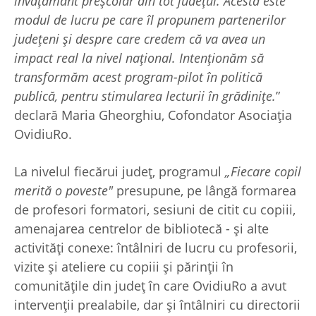
învățământ preșcolar din tot județul. Acesta este
modul de lucru pe care îl propunem partenerilor
județeni și despre care credem că va avea un
impact real la nivel național. Intenționăm să
transformăm acest program-pilot în politică
publică, pentru stimularea lecturii în grădinițe.
”
declară Maria Gheorghiu, Cofondator Asociația
OvidiuRo.
La nivelul fiecărui județ, programul
„Fiecare copil
merită o poveste"
presupune, pe lângă formarea
de profesori formatori, sesiuni de citit cu copiii,
amenajarea centrelor de bibliotecă - și alte
activități conexe: întâlniri de lucru cu profesorii,
vizite și ateliere cu copiii și părinții în
comunitățile din județ în care OvidiuRo a avut
intervenții prealabile, dar și întâlniri cu directorii