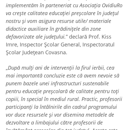
implementăm în parteneriat cu Asociația OvidiuRo
va crește calitatea educației preșcolare în județul
nostru și vom asigura resurse utile/ materiale
didactice auxiliare în grădinițele din zone
defavorizate ale județului.
” declară Prof. Kiss
Imre, Inspector Școlar General, Inspectoratul
Școlar Județean Covasna.
„
După mulți ani de intervenții la firul ierbii, cea
mai importantă concluzie este că avem nevoie să
punem bazele unei infrastructuri sustenabile
pentru educație preșcolară de calitate pentru toți
copiii, în special în mediul rural. Practic, profesorii
participanți la întâlnirile din cadrul programului
vor duce resursele și vor disemina metodele de
dezvoltare a limbajului către profesorii de