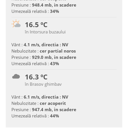
Presiune :
948.4 mb, in scadere
Umezeală relativă :
34%
16.5 ºC
în Intorsura buzaului
Vânt :
4.1 m/s, directia : NV
Nebulozitate :
cer partial noros
Presiune :
929.0 mb, in scadere
Umezeală relativă :
43%
16.3 ºC
în Brasov ghimbav
Vânt :
6.1 m/s, directia : NV
Nebulozitate :
cer acoperit
Presiune :
947.4 mb, in scadere
Umezeală relativă :
44%