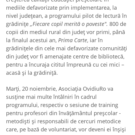
mediile defavorizate prin implementarea, la
nivel județean, a programului pilot de lectură în
grădinițe
„Fiecare copil merită o poveste".
800 de
copii din mediul rural din județ vor primi, până
la finalul acestui an,
Prima Carte
, iar în
grădinițele din cele mai defavorizate comunități
din județ vor fi amenajate centre de bibliotecă,
pentru a încuraja cititul împreună cu cei mici –
acasă și la grădiniță.
Marți, 20 noiembrie, Asociația OvidiuRo va
susține mai multe întâlniri în cadrul
programului, respectiv o sesiune de training
pentru profesori din învățământul preșcolar -
metodiști și responsabili de cercuri metodice
care, pe bază de voluntariat, vor deveni ei înșiși