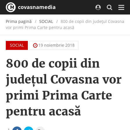
covasnamedia
Navi
Prima pagină
SOCIAL
800 de copii din județul Covasna
vor primi Prima Carte pentru acasă
SOCIAL
19 noiembrie 2018
800 de copii din
județul Covasna vor
primi Prima Carte
pentru acasă