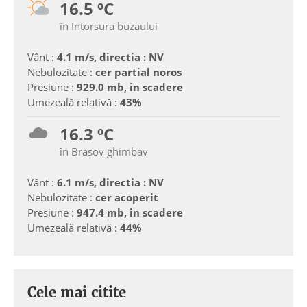
16.5 ºC
în Intorsura buzaului
Vânt :
4.1 m/s, directia : NV
Nebulozitate :
cer partial noros
Presiune :
929.0 mb, in scadere
Umezeală relativă :
43%
16.3 ºC
în Brasov ghimbav
Vânt :
6.1 m/s, directia : NV
Nebulozitate :
cer acoperit
Presiune :
947.4 mb, in scadere
Umezeală relativă :
44%
Cele mai citite