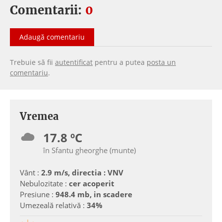
Comentarii:
0
Adaugă comentariu
Trebuie să fii
autentificat
pentru a putea
posta un
comentariu
.
Vremea
17.8 ºC
în Sfantu gheorghe (munte)
Vânt :
2.9 m/s, directia : VNV
Nebulozitate :
cer acoperit
Presiune :
948.4 mb, in scadere
Umezeală relativă :
34%