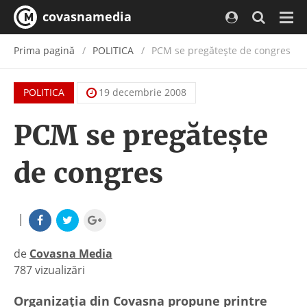
covasnamedia
Navi
Prima pagină
POLITICA
PCM se pregăteşte de congres
POLITICA
19 decembrie 2008
PCM se pregăteşte
de congres
|
de
Covasna Media
787 vizualizări
|
Organizaţia din Covasna propune printre