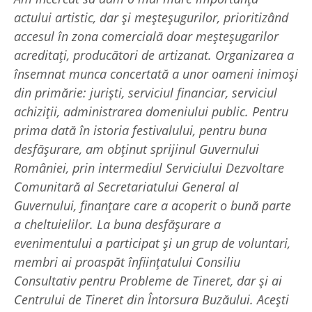
actului artistic, dar și meșteșugurilor, prioritizând
accesul în zona comercială doar meșteșugarilor
acreditați, producători de artizanat. Organizarea a
însemnat munca concertată a unor oameni inimoși
din primărie: juriști, serviciul financiar, serviciul
achiziții, administrarea domeniului public. Pentru
prima dată în istoria festivalului, pentru buna
desfășurare, am obținut sprijinul Guvernului
României, prin intermediul Serviciului Dezvoltare
Comunitară al Secretariatului General al
Guvernului, finanțare care a acoperit o bună parte
a cheltuielilor. La buna desfășurare a
evenimentului a participat și un grup de voluntari,
membri ai proaspăt înființatului Consiliu
Consultativ pentru Probleme de Tineret, dar și ai
Centrului de Tineret din Întorsura Buzăului. Acești