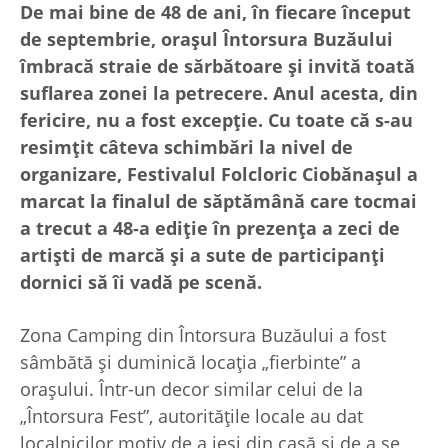
De mai bine de 48 de ani, în fiecare început
de septembrie, orașul Întorsura Buzăului
îmbracă straie de sărbătoare și invită toată
suflarea zonei la petrecere. Anul acesta, din
fericire, nu a fost excepție. Cu toate că s-au
resimțit câteva schimbări la nivel de
organizare, Festivalul Folcloric Ciobănașul a
marcat la finalul de săptămână care tocmai
a trecut a 48-a ediție în prezența a zeci de
artiști de marcă și a sute de participanți
dornici să îi vadă pe scenă.
Zona Camping din Întorsura Buzăului a fost
sâmbătă și duminică locația „fierbinte” a
orașului. Într-un decor similar celui de la
„Întorsura Fest”, autoritățile locale au dat
localnicilor motiv de a ieși din casă și de a se