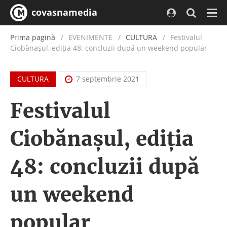
covasnamedia
Navi
Prima pagină
EVENIMENTE
/
CULTURA
Festivalul
Ciobănașul, ediția 48: concluzii după un weekend popular
CULTURA
7 septembrie 2021
Festivalul
Ciobănașul, ediția
48: concluzii după
un weekend
popular