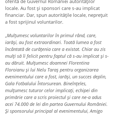
oferită de Guvernul României autorităților
locale. Au fost și sponsori care s-au implicat
financiar. Dar, spun autoritățile locale, neprețuit
a fost sprijinul voluntarilor.
„
Mulțumesc voluntarilor în primul rând, care,
iarăși, au fost extraordinari. Toată lumea a fost
încântată de curățenia care a existat. Chiar au zis
mulți să îi felicit pentru faptul că s-au implicat și s-
au dăruit. Mulțumesc doamnei Florentina
Floroianu și lui Nelu Taraș pentru organizarea
evenimentului care a fost, iarăși, un succes deplin,
Gala Fotbalului Întorsurean. Bineînțeles,
mulțumesc tuturor celor implicați, echipei din
primărie care a scris proiectul și care ne-a adus
acei 74.000 de lei din partea Guvernului României.
Și sponsorului principal al evenimentului, Amigo