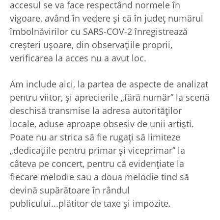
accesul se va face respectând normele în
vigoare, având în vedere și că în județ numărul
îmbolnăvirilor cu SARS-COV-2 înregistrează
creșteri ușoare, din observațiile proprii,
verificarea la acces nu a avut loc.
Am include aici, la partea de aspecte de analizat
pentru viitor, și aprecierile „fără număr” la scenă
deschisă transmise la adresa autorităților
locale, aduse aproape obsesiv de unii artiști.
Poate nu ar strica să fie rugați să limiteze
„dedicațiile pentru primar și viceprimar” la
câteva pe concert, pentru că evidențiate la
fiecare melodie sau a doua melodie tind să
devină supărătoare în rândul
publicului...plătitor de taxe și impozite.