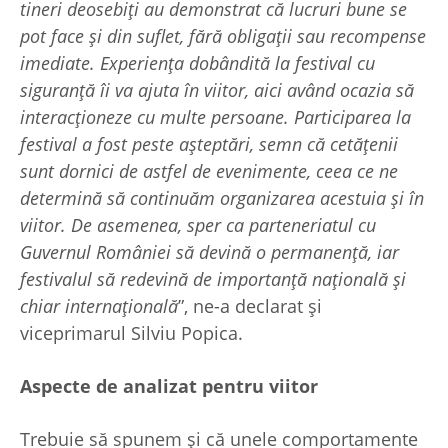
tineri deosebiți au demonstrat că lucruri bune se
pot face și din suflet, fără obligații sau recompense
imediate. Experiența dobândită la festival cu
siguranță îi va ajuta în viitor, aici având ocazia să
interacționeze cu multe persoane. Participarea la
festival a fost peste așteptări, semn că cetățenii
sunt dornici de astfel de evenimente, ceea ce ne
determină să continuăm organizarea acestuia și în
viitor. De asemenea, sper ca parteneriatul cu
Guvernul României să devină o permanență, iar
festivalul să redevină de importanță națională și
chiar internațională
”, ne-a declarat și
viceprimarul Silviu Popica.
Aspecte de analizat pentru viitor
Trebuie să spunem și că unele comportamente