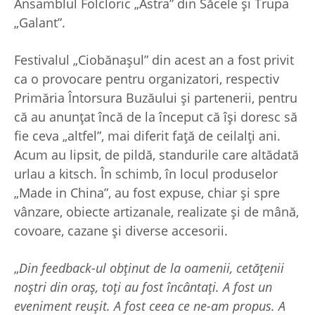
Ansamblul Folcloric „Astra” din Săcele și Trupa
„Galant”.
Festivalul „Ciobănașul” din acest an a fost privit
ca o provocare pentru organizatori, respectiv
Primăria Întorsura Buzăului și partenerii, pentru
că au anunțat încă de la început că își doresc să
fie ceva „altfel”, mai diferit față de ceilalți ani.
Acum au lipsit, de pildă, standurile care altădată
urlau a kitsch. În schimb, în locul produselor
„Made in China”, au fost expuse, chiar și spre
vânzare, obiecte artizanale, realizate și de mână,
covoare, cazane și diverse accesorii.
„
Din feedback-ul obținut de la oamenii, cetățenii
noștri din oraș, toți au fost încântați. A fost un
eveniment reușit. A fost ceea ce ne-am propus. A