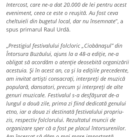
Intercost, care ne-a dat 20.000 de lei pentru acest
eveniment, ceea ce este o reușită. Au fost ceva
cheltuieli din bugetul local, dar nu însemnate
”, a
spus primarul Raul Urdă.
„
Prestigiul festivalului folcloric „Ciobănașul” din
Întorsura Buzăului, ajuns la a 48-a ediție, ne-a
obligat să acordăm o atenție deosebită organizării
acestuia. Și în acest an, ca și la edițiile precedente,
am invitat artiști consacrați, interpreți de muzică
populară, dansatori, precum și interpreți de alte
genuri muzicale. Festivalul s-a desfășurat de-a
lungul a două zile, prima zi fiind dedicată genului
etno, iar a doua zi destinată festivalului propriu-
zis, respectiv folclorului. Rezultatul muncii de
organizare sper că a fost pe placul întorsurenilor.
Am încercat să dăm o mai mare importanță