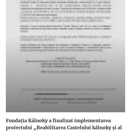
Fundația Kálnoky a finalizat implementarea
proiectului „Reabilitarea Castelului kálnoky și al