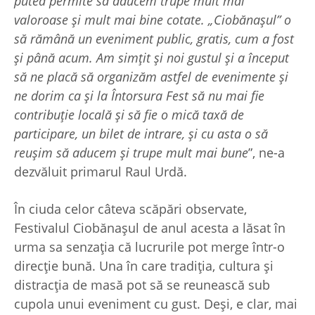
putea permite să aducem trupe mult mai
valoroase și mult mai bine cotate. „Ciobănașul” o
să rămână un eveniment public, gratis, cum a fost
și până acum. Am simțit și noi gustul și a început
să ne placă să organizăm astfel de evenimente și
ne dorim ca și la Întorsura Fest să nu mai fie
contribuție locală și să fie o mică taxă de
participare, un bilet de intrare, și cu asta o să
reușim să aducem și trupe mult mai bune
”, ne-a
dezvăluit primarul Raul Urdă.
În ciuda celor câteva scăpări observate,
Festivalul Ciobănașul de anul acesta a lăsat în
urma sa senzația că lucrurile pot merge într-o
direcție bună. Una în care tradiția, cultura și
distracția de masă pot să se reunească sub
cupola unui eveniment cu gust. Deși, e clar, mai