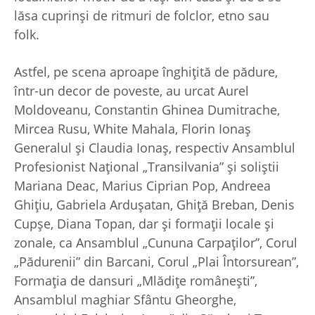
lăsa cuprinși de ritmuri de folclor, etno sau
folk.
Astfel, pe scena aproape înghițită de pădure,
într-un decor de poveste, au urcat Aurel
Moldoveanu, Constantin Ghinea Dumitrache,
Mircea Rusu, White Mahala, Florin Ionaș
Generalul și Claudia Ionaș, respectiv Ansamblul
Profesionist Național „Transilvania” și soliștii
Mariana Deac, Marius Ciprian Pop, Andreea
Ghițiu, Gabriela Ardușatan, Ghiță Breban, Denis
Cupșe, Diana Topan, dar și formații locale și
zonale, ca Ansamblul „Cununa Carpaților”, Corul
„Pădurenii” din Barcani, Corul „Plai Întorsurean”,
Formația de dansuri „Mlădițe românești”,
Ansamblul maghiar Sfântu Gheorghe,