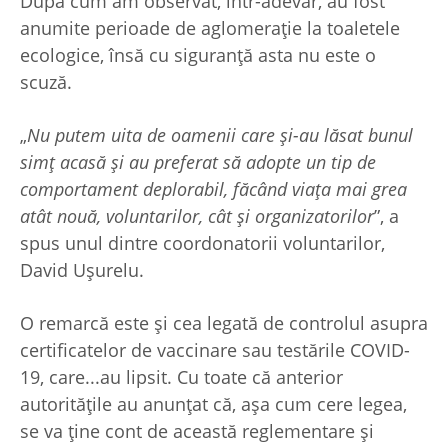
După cum am observat, într-adevăr, au fost
anumite perioade de aglomerație la toaletele
ecologice, însă cu siguranță asta nu este o
scuză.
„
Nu putem uita de oamenii care și-au lăsat bunul
simț acasă și au preferat să adopte un tip de
comportament deplorabil, făcând viața mai grea
atât nouă, voluntarilor, cât și organizatorilor
”, a
spus unul dintre coordonatorii voluntarilor,
David Ușurelu.
O remarcă este și cea legată de controlul asupra
certificatelor de vaccinare sau testările COVID-
19, care...au lipsit. Cu toate că anterior
autoritățile au anunțat că, așa cum cere legea,
se va ține cont de această reglementare și