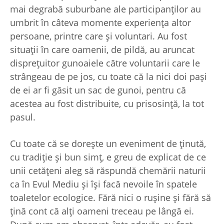
mai degrabă suburbane ale participanților au
umbrit în câteva momente experiența altor
persoane, printre care și voluntari. Au fost
situații în care oamenii, de pildă, au aruncat
disprețuitor gunoaiele către voluntarii care le
strângeau de pe jos, cu toate că la nici doi pași
de ei ar fi găsit un sac de gunoi, pentru că
acestea au fost distribuite, cu prisosință, la tot
pasul.
Cu toate că se dorește un eveniment de ținută,
cu tradiție și bun simț, e greu de explicat de ce
unii cetățeni aleg să răspundă chemării naturii
ca în Evul Mediu și își facă nevoile în spatele
toaletelor ecologice. Fără nici o rușine și fără să
țină cont că alți oameni treceau pe lângă ei.