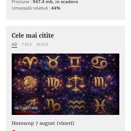
Presiune :
947.4 mb, in scadere
Umezeală relativă :
44%
Cele mai citite
AZI
7 ZILE
30 ZILE
ACTUALITATE
Horoscop 7 august (vineri)