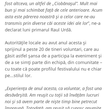
fost altceva, un altfel de „Ciobănașul”. Mult mai
bun și mai schimbat față de cele anterioare. Acum
asta este părerea noastră și a celor care ne-au
transmis prin diverse căi aceste idei ale lor
”, ne-a
declarat luni primarul Raul Urdă.
Autoritățile locale au avut anul acesta și
sprijinul a peste 20 de tineri voluntari, care au
găsit astfel șansa de a participa la eveniment și
de a se simți parte din echipă, din comunitate –
cu toate că poate profilul festivalului nu e chiar
pe...stilul lor.
„
Experiența de anul acesta, ca voluntar, a fost una
desăvârșită. Am reușit cu toții să învățăm lucruri
noi și să avem parte de niște timp bine petrecut
împreună. Totodată, am reușit să cunosc anumite