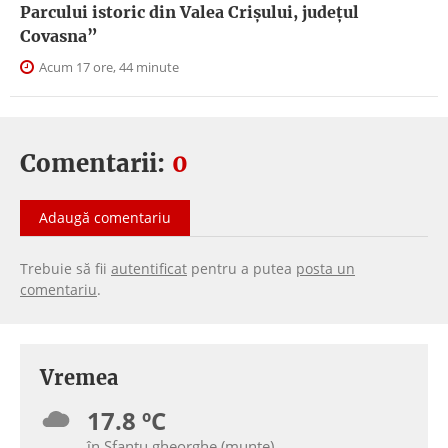
Parcului istoric din Valea Crișului, județul
Covasna”
Acum 17 ore, 44 minute
Comentarii:
0
Adaugă comentariu
Trebuie să fii
autentificat
pentru a putea
posta un
comentariu
.
Vremea
17.8 ºC
în Sfantu gheorghe (munte)