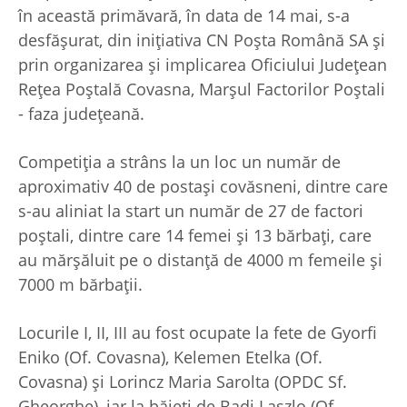
în această primăvară, în data de 14 mai, s-a
desfăşurat, din iniţiativa CN Poşta Română SA şi
prin organizarea şi implicarea Oficiului Judeţean
Reţea Poştală Covasna, Marşul Factorilor Poştali
- faza judeţeană.
Competiţia a strâns la un loc un număr de
aproximativ 40 de postaşi covăsneni, dintre care
s-au aliniat la start un număr de 27 de factori
poştali, dintre care 14 femei şi 13 bărbaţi, care
au mărşăluit pe o distanţă de 4000 m femeile şi
7000 m bărbaţii.
Locurile I, II, III au fost ocupate la fete de Gyorfi
Eniko (Of. Covasna), Kelemen Etelka (Of.
Covasna) şi Lorincz Maria Sarolta (OPDC Sf.
Gheorghe), iar la băieţi de Badi Laszlo (Of.