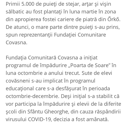
Primii 5.000 de puieți de stejar, arțar și vișin
sălbatic au fost plantați în luna martie în zona
din apropierea fostei cariere de piatră din Őrkő.
De atunci, o mare parte dintre puieți s-au prins,
spun reprezentanții Fundației Comunitare
Covasna.
Fundația Comunitară Covasna a inițiat
programul de împădurire „Poarta de Soare” în
luna octombrie a anului trecut. Sute de elevi
covăsneni s-au implicat în programul
educațional care s-a desfășurat în perioada
octombrie-decembrie. Deși inițial s-a stabilit că
vor participa la împădurire și elevii de la diferite
școli din Sfântu Gheorghe, din cauza răspândirii
virusului COVID-19, decizia a fost amânată.