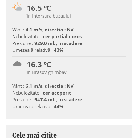
16.5 ºC
în Intorsura buzaului
Vânt :
4.1 m/s, directia : NV
Nebulozitate :
cer partial noros
Presiune :
929.0 mb, in scadere
Umezeală relativă :
43%
16.3 ºC
în Brasov ghimbav
Vânt :
6.1 m/s, directia : NV
Nebulozitate :
cer acoperit
Presiune :
947.4 mb, in scadere
Umezeală relativă :
44%
Cele mai citite