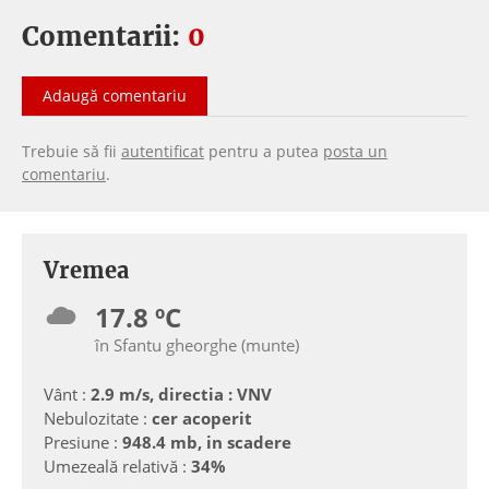
Comentarii:
0
Adaugă comentariu
Trebuie să fii
autentificat
pentru a putea
posta un
comentariu
.
Vremea
17.8 ºC
în Sfantu gheorghe (munte)
Vânt :
2.9 m/s, directia : VNV
Nebulozitate :
cer acoperit
Presiune :
948.4 mb, in scadere
Umezeală relativă :
34%