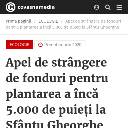
covasnamedia
Navi
Prima pagină
ECOLOGIE
Apel de strângere de fonduri
pentru plantarea a încă 5.000 de puieți la Sfântu Gheorghe
ECOLOGIE
25 septembrie 2020
Apel de strângere
de fonduri pentru
plantarea a încă
5.000 de puieți la
Sfântu Gheorghe