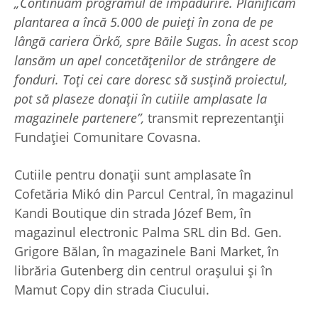
„Continuăm programul de împădurire. Planificăm
plantarea a încă 5.000 de puieți în zona de pe
lângă cariera Örkő, spre Băile Sugas. În acest scop
lansăm un apel concetățenilor de strângere de
fonduri. Toți cei care doresc să susțină proiectul,
pot să plaseze donații în cutiile amplasate la
magazinele partenere”,
transmit reprezentanții
Fundației Comunitare Covasna.
Cutiile pentru donații sunt amplasate în
Cofetăria Mikó din Parcul Central, în magazinul
Kandi Boutique din strada Józef Bem, în
magazinul electronic Palma SRL din Bd. Gen.
Grigore Bălan, în magazinele Bani Market, în
librăria Gutenberg din centrul orașului și în
Mamut Copy din strada Ciucului.