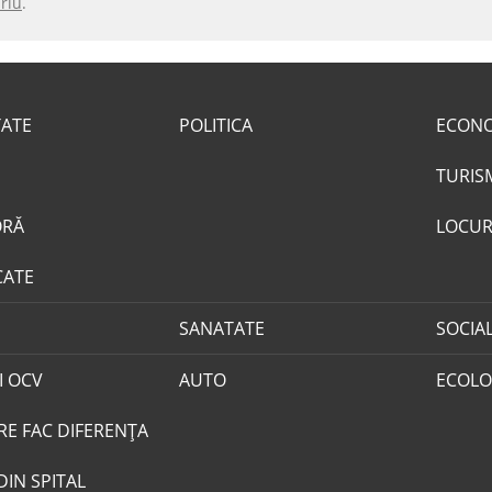
riu
.
TATE
POLITICA
ECON
TURIS
ORĂ
LOCUR
CATE
SANATATE
SOCIA
I OCV
AUTO
ECOLO
RE FAC DIFERENȚA
DIN SPITAL