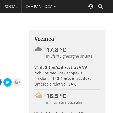
SOCIAL
CAMPANII OCV
Navig
Vremea
17.8 ºC
o
în Sfantu gheorghe (munte)
Vânt :
2.9 m/s, directia : VNV
Nebulozitate :
cer acoperit
Presiune :
948.4 mb, in scadere
Umezeală relativă :
34%
16.5 ºC
în Intorsura buzaului