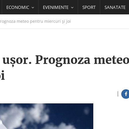
ECONOMIC
EVENIMENTE
SPORT
SANATATE
Prognoza meteo pentru miercuri şi joi
i uşor. Prognoza mete
i
|