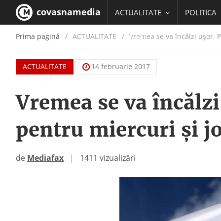
covasnamedia
ACTUALITATE
POLITICA
Prima pagină
ACTUALITATE
/
Vremea se va încălzi uşor. 
EDUCATIE
ACTUALITATE
14 februarie 2017
Vremea se va încălz
pentru miercuri şi jo
de
Mediafax
|
1411 vizualizări