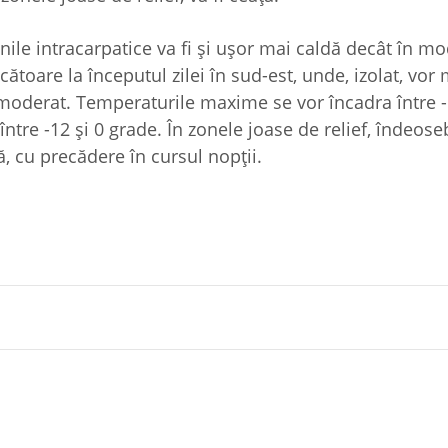
nile intracarpatice va fi şi uşor mai caldă decât în m
ecătoare la începutul zilei în sud-est, unde, izolat, vor 
şi moderat. Temperaturile maxime se vor încadra între -
între -12 şi 0 grade. În zonele joase de relief, îndeose
ă, cu precădere în cursul nopţii.