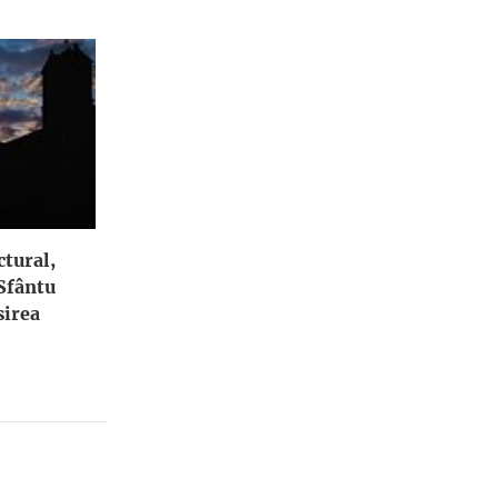
ctural,
 Sfântu
irea