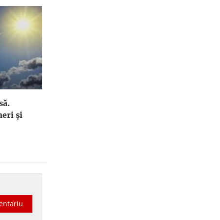
să.
eri şi
entariu