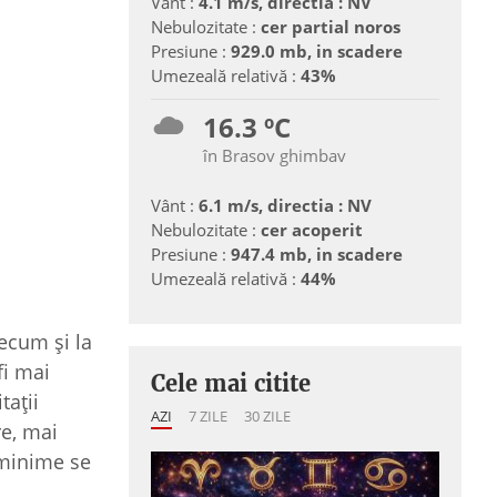
Vânt :
4.1 m/s, directia : NV
Nebulozitate :
cer partial noros
Presiune :
929.0 mb, in scadere
Umezeală relativă :
43%
16.3 ºC
în Brasov ghimbav
Vânt :
6.1 m/s, directia : NV
Nebulozitate :
cer acoperit
Presiune :
947.4 mb, in scadere
Umezeală relativă :
44%
recum şi la
fi mai
Cele mai citite
taţii
AZI
7 ZILE
30 ZILE
re, mai
e minime se