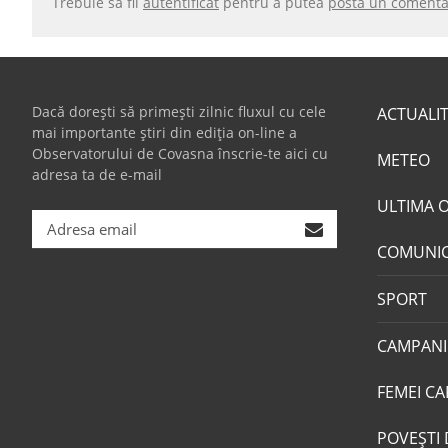
Trebuie să fii
autentificat
pentru a putea
posta un comenta
Dacă dorești să primești zilnic fluxul cu cele
ACTUALI
mai importante știri din ediția on-line a
Observatorului de Covasna înscrie-te aici cu
METEO
adresa ta de e-mail
ULTIMA 
COMUNI
SPORT
CAMPANI
FEMEI CA
POVEŞTI 