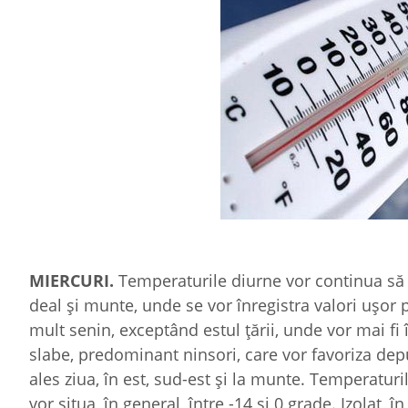
MIERCURI.
Temperaturile diurne vor continua să c
deal şi munte, unde se vor înregistra valori uşor
mult senin, exceptând estul ţării, unde vor mai fi în
slabe, predominant ninsori, care vor favoriza dep
ales ziua, în est, sud-est şi la munte. Temperaturi
vor situa, în general, între -14 şi 0 grade. Izolat, în