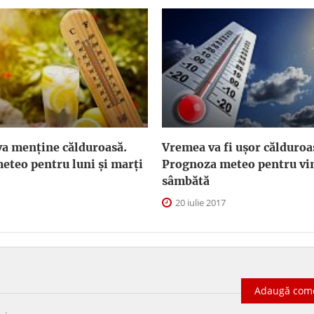
va menţine călduroasă.
Vremea va fi uşor călduroa
eteo pentru luni şi marţi
Prognoza meteo pentru vin
sâmbătă
20 iulie 2017
Adaugă com