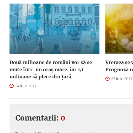
Două milioane de români vor să se
Vremea se 
mute într-un oraş mare, iar 1,1
Prognoza m
milioane să plece din ţară
23 iulie 2017
24 iulie 2017
Comentarii:
0