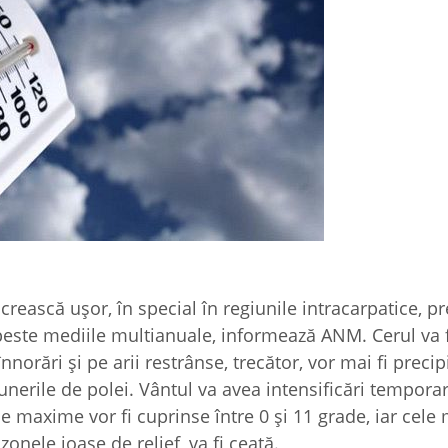
rească uşor, în special în regiunile intracarpatice, p
 peste mediile multianuale, informează ANM. Cerul va 
norări şi pe arii restrânse, trecător, vor mai fi precipi
unerile de polei. Vântul va avea intensificări tempora
le maxime vor fi cuprinse între 0 şi 11 grade, iar cel
 zonele joase de relief, va fi ceaţă.