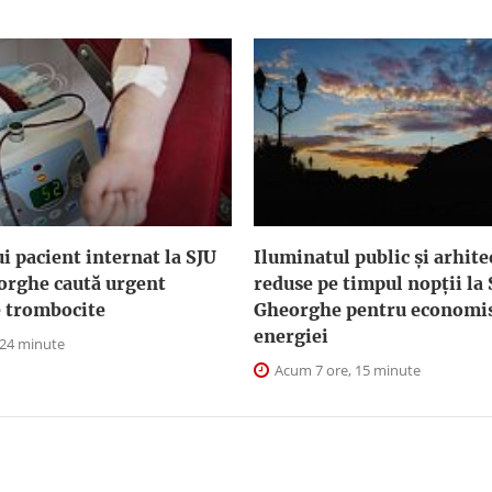
i pacient internat la SJU
Iluminatul public şi arhite
orghe caută urgent
reduse pe timpul nopţii la
e trombocite
Gheorghe pentru economis
energiei
 24 minute
Acum 7 ore, 15 minute