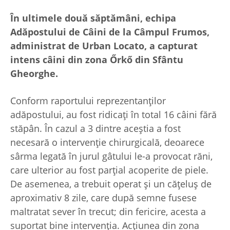
În ultimele două săptămâni, echipa
Adăpostului de Câini de la Câmpul Frumos,
administrat de Urban Locato, a capturat
intens câini din zona Őrkő din Sfântu
Gheorghe.
Conform raportului reprezentanților
adăpostului, au fost ridicați în total 16 câini fără
stăpân. În cazul a 3 dintre aceștia a fost
necesară o intervenție chirurgicală, deoarece
sârma legată în jurul gâtului le-a provocat răni,
care ulterior au fost parțial acoperite de piele.
De asemenea, a trebuit operat și un cățeluș de
aproximativ 8 zile, care după semne fusese
maltratat sever în trecut; din fericire, acesta a
suportat bine intervenția. Acțiunea din zona