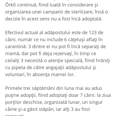
Őrkő continuă, fiind luată în considerare și
organizarea unei campanii de sterilizare, însă o
decizie în acest sens nu a fost încă adoptată.
Efectivul actual al adăpostului este de 123 de
câini, număr ce nu include 6 cățeluși aflați în
carantină: 3 dintre ei nu pot fi încă separați de
mamă, dar pot fi deja rezervați, în timp ce
ceilalți 3 necesită o atenție specială, fiind hrăniți
cu pipeta de către angajații adăpostului și
voluntari, în absența mamei lor.
Primele trei săptămâni din luna mai au adus
puține adopții, fiind adoptați doar 7 câini: la ziua
porților deschise, organizată lunar, un singur
câine și-a găsit stăpân, iar alți 3 au fost
rezervați.