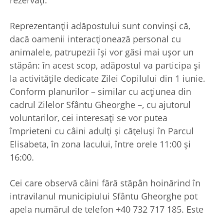
Reprezentanții adăpostului sunt convinși că,
dacă oamenii interacționează personal cu
animalele, patrupezii își vor găsi mai ușor un
stăpân: în acest scop, adăpostul va participa și
la activitățile dedicate Zilei Copilului din 1 iunie.
Conform planurilor – similar cu acțiunea din
cadrul Zilelor Sfântu Gheorghe –, cu ajutorul
voluntarilor, cei interesați se vor putea
împrieteni cu câini adulți și cățeluși în Parcul
Elisabeta, în zona lacului, între orele 11:00 și
16:00.
Cei care observă câini fără stăpân hoinărind în
intravilanul municipiului Sfântu Gheorghe pot
apela numărul de telefon +40 732 717 185. Este