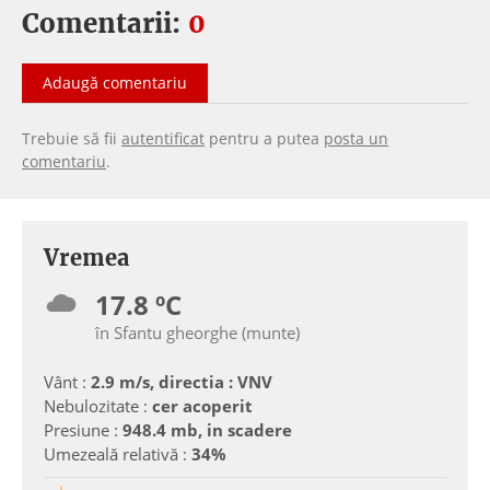
Comentarii:
0
Adaugă comentariu
Trebuie să fii
autentificat
pentru a putea
posta un
comentariu
.
Vremea
17.8 ºC
în Sfantu gheorghe (munte)
Vânt :
2.9 m/s, directia : VNV
Nebulozitate :
cer acoperit
Presiune :
948.4 mb, in scadere
Umezeală relativă :
34%