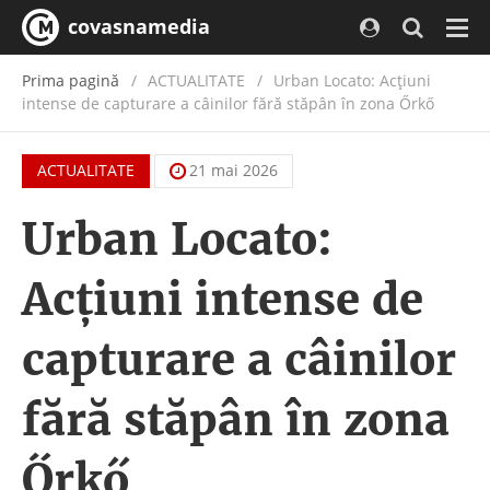
covasnamedia
Navi
Prima pagină
ACTUALITATE
/
Urban Locato: Acțiuni
intense de capturare a câinilor fără stăpân în zona Őrkő
ACTUALITATE
21 mai 2026
Urban Locato:
Acțiuni intense de
capturare a câinilor
fără stăpân în zona
Őrkő