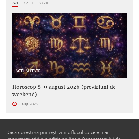
AZI
7 ZILE
30 ZILE
ACTUALITATE
Horoscop 8-9 august 2026 (previziuni de
weekend)
8 aug 2026
Dacă dorești să primești zilnic fluxul cu cele mai
importante știri din ediția on-line a Observatorului de