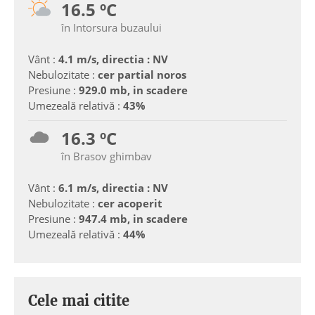
16.5 ºC
în Intorsura buzaului
Vânt :
4.1 m/s, directia : NV
Nebulozitate :
cer partial noros
Presiune :
929.0 mb, in scadere
Umezeală relativă :
43%
16.3 ºC
în Brasov ghimbav
Vânt :
6.1 m/s, directia : NV
Nebulozitate :
cer acoperit
Presiune :
947.4 mb, in scadere
Umezeală relativă :
44%
Cele mai citite