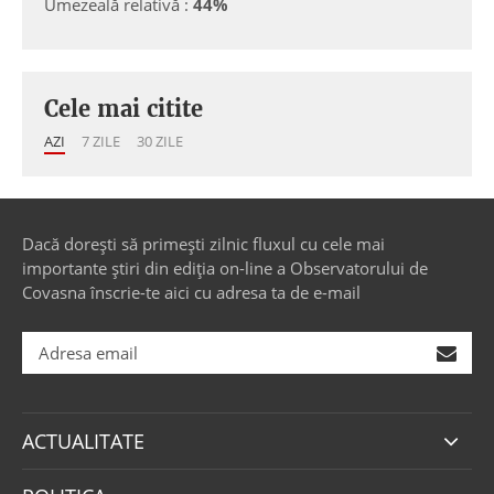
Umezeală relativă :
44%
Cele mai citite
AZI
7 ZILE
30 ZILE
Dacă dorești să primești zilnic fluxul cu cele mai
importante știri din ediția on-line a Observatorului de
Covasna înscrie-te aici cu adresa ta de e-mail
ACTUALITATE