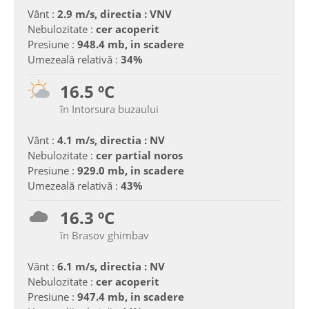
Vânt :
2.9 m/s, directia : VNV
Nebulozitate :
cer acoperit
Presiune :
948.4 mb, in scadere
Umezeală relativă :
34%
16.5 ºC
în Intorsura buzaului
Vânt :
4.1 m/s, directia : NV
Nebulozitate :
cer partial noros
Presiune :
929.0 mb, in scadere
Umezeală relativă :
43%
16.3 ºC
în Brasov ghimbav
Vânt :
6.1 m/s, directia : NV
Nebulozitate :
cer acoperit
Presiune :
947.4 mb, in scadere