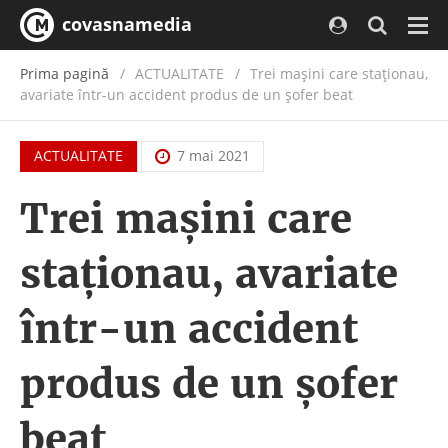
covasnamedia
Navi
Prima pagină
ACTUALITATE
/
Trei maşini care staţionau,
avariate într-un accident produs de un şofer beat
ACTUALITATE
7 mai 2021
Trei maşini care
staţionau, avariate
într-un accident
produs de un şofer
beat