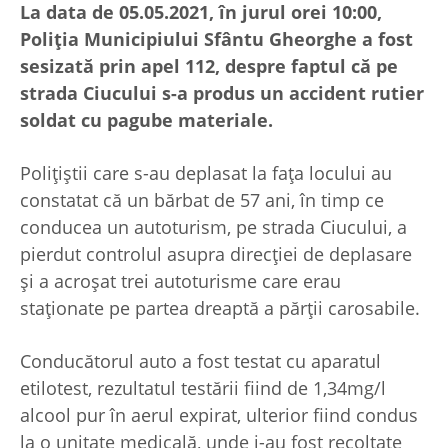
La data de 05.05.2021, în jurul orei 10:00,
Poliția Municipiului Sfântu Gheorghe a fost
sesizată prin apel 112, despre faptul că pe
strada Ciucului s-a produs un accident rutier
soldat cu pagube materiale.
Polițiștii care s-au deplasat la fața locului au
constatat că un bărbat de 57 ani, în timp ce
conducea un autoturism, pe strada Ciucului, a
pierdut controlul asupra direcției de deplasare
și a acroșat trei autoturisme care erau
staționate pe partea dreaptă a părții carosabile.
Conducătorul auto a fost testat cu aparatul
etilotest, rezultatul testării fiind de 1,34mg/l
alcool pur în aerul expirat, ulterior fiind condus
la o unitate medicală, unde i-au fost recoltate