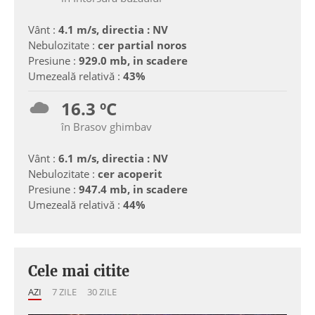
Vânt :
4.1 m/s, directia : NV
Nebulozitate :
cer partial noros
Presiune :
929.0 mb, in scadere
Umezeală relativă :
43%
16.3 ºC
în Brasov ghimbav
Vânt :
6.1 m/s, directia : NV
Nebulozitate :
cer acoperit
Presiune :
947.4 mb, in scadere
Umezeală relativă :
44%
Cele mai citite
AZI
7 ZILE
30 ZILE