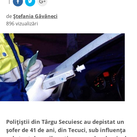
|
de
Ștefania Găvăneci
896 vizualizări
|
Polițiștii din Târgu Secuiesc au depistat un
șofer de 41 de ani, din Tecuci, sub influența