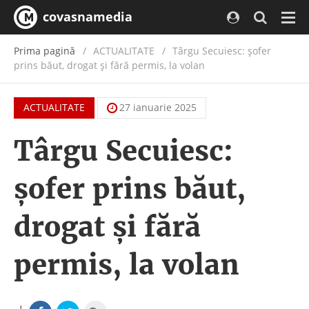
covasnamedia
Navi
Prima pagină
ACTUALITATE
/
Târgu Secuiesc: șofer
prins băut, drogat și fără permis, la volan
ACTUALITATE
27 ianuarie 2025
Târgu Secuiesc:
șofer prins băut,
drogat și fără
permis, la volan