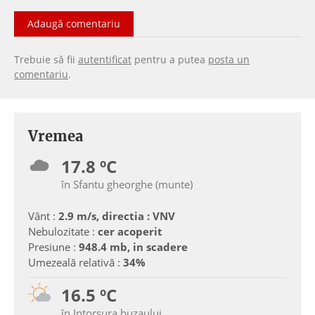
Adaugă comentariu
Trebuie să fii
autentificat
pentru a putea
posta un
comentariu
.
Vremea
17.8 ºC
în Sfantu gheorghe (munte)
Vânt :
2.9 m/s, directia : VNV
Nebulozitate :
cer acoperit
Presiune :
948.4 mb, in scadere
Umezeală relativă :
34%
16.5 ºC
în Intorsura buzaului