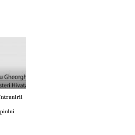
ntrunirii
piului