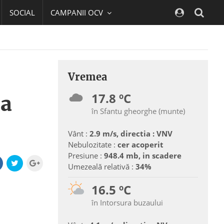
SOCIAL
CAMPANII OCV
Navig
Vremea
17.8 ºC
la
în Sfantu gheorghe (munte)
Vânt :
2.9 m/s, directia : VNV
Nebulozitate :
cer acoperit
Presiune :
948.4 mb, in scadere
Umezeală relativă :
34%
16.5 ºC
în Intorsura buzaului