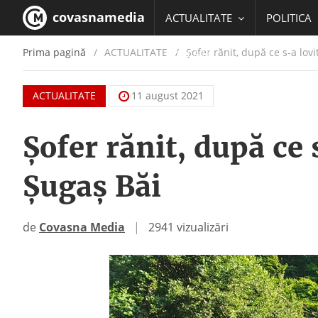
covasnamedia
ACTUALITATE
POLITICA
Prima pagină
ACTUALITATE
/
Șofer rănit, după ce s-a lovi
EDUCATIE
ACTUALITATE
11 august 2021
Șofer rănit, după ce 
Șugaș Băi
de
Covasna Media
|
2941 vizualizări