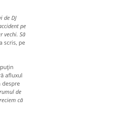
i de DJ
accident pe
r vechi. Să
 a scris, pe
 puțin
ă afluxul
a despre
drumul de
preciem că