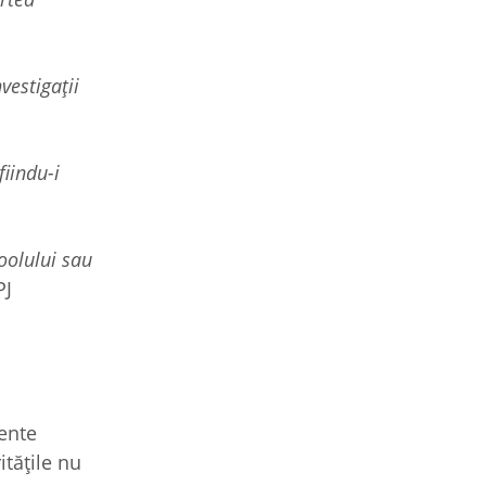
vestigații
fiindu-i
oolului sau
PJ
mente
itățile nu