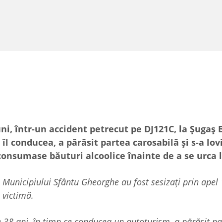
uni, într-un accident petrecut pe DJ121C, la Șugaș 
îl conducea, a părăsit partea carosabilă și s-a lov
 consumase băuturi alcoolice înainte de a se urca 
iei Municipiului Sfântu Gheorghe au fost sesizați prin ape
 victimă.
de 38 ani, în timp ce conducea un autoturism, a părăsit p