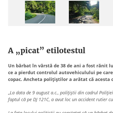
A „picat” etilotestul
Un bărbat în vârstă de 38 de ani a fost rănit l
ce a pierdut controlul autovehiculului pe care 
copac. Ancheta polițiștilor a arătat că acesta
„
La data de 9 august a.c., polițiștii din cadrul Poliț
faptul că pe DJ 121C, a avut loc un accident rutier cu
La fața locului polițiștii au constatat că un bărbat 