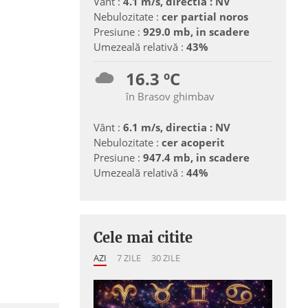
Vânt :
4.1 m/s, directia : NV
Nebulozitate :
cer partial noros
Presiune :
929.0 mb, in scadere
Umezeală relativă :
43%
16.3 ºC
în Brasov ghimbav
Vânt :
6.1 m/s, directia : NV
Nebulozitate :
cer acoperit
Presiune :
947.4 mb, in scadere
Umezeală relativă :
44%
Cele mai citite
AZI
7 ZILE
30 ZILE