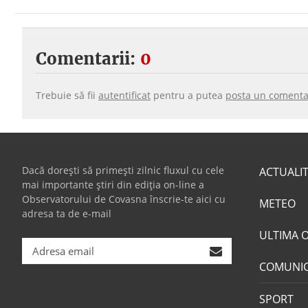
Comentarii:
0
Trebuie să fii
autentificat
pentru a putea
posta un comenta
Dacă dorești să primești zilnic fluxul cu cele
ACTUALI
mai importante știri din ediția on-line a
Observatorului de Covasna înscrie-te aici cu
METEO
adresa ta de e-mail
ULTIMA 
COMUNI
SPORT