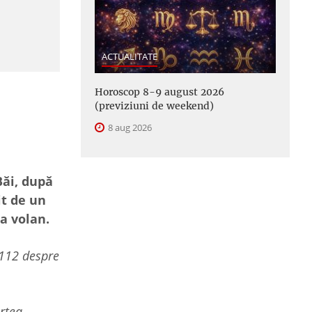
ACTUALITATE
Horoscop 8-9 august 2026
(previziuni de weekend)
8 aug 2026
Băi, după
it de un
la volan.
l 112 despre
artea