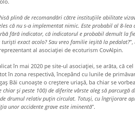
colo.
să plină de recomandări către instituțiile abilitate vizav
les că nu s-a implementat nimic. Este probabil al 8-lea 
urbă fără indicator, că indicatorul e probabil demult la fie
riști exact acolo? Sau vreo familie ieșită la pedalat?
”,
reprezentant al asociației de ecoturism CovAlpin.
blicat în mai 2020 pe site-ul asociației, se arăta, că cel
 tot în zona respectivă, începând cu lunile de primăvar
ugaș Băi cunoaște o creștere uriașă, ba chiar se vorbe
e chiar și peste 100) de diferite vârste aleg să parcurgă 
de drumul relativ puțin circulat. Totuși, cu îngrijorare a
iția unor accidente grave este iminentă
”.