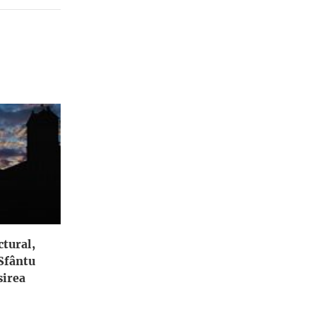
ctural,
 Sfântu
irea