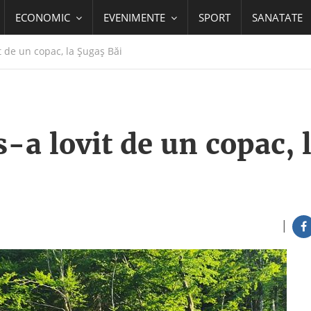
ECONOMIC
EVENIMENTE
SPORT
SANATATE
t de un copac, la Șugaș Băi
s-a lovit de un copac, 
|