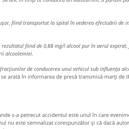
or, fiind transportat la spital în vederea efectuării de in
rezultatul fiind de 0,88 mg/l alcool pur în aerul expirat, 
rii alcoolemiei.
nfracțiunilor de conducerea unui vehicul sub influența alc
, se arată în informarea de presă transmisă marți de I
unde s-a petrecut accidentul este unul în care eveni
mul nu este semnalizat corespunzător și că dacă autor