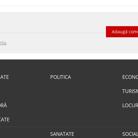
Adaugă com
riu
.
TATE
POLITICA
ECON
TURIS
ORĂ
LOCUR
CATE
SANATATE
SOCIA