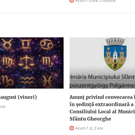
Acum 15 ore, 2 minute
august (vineri)
Anunţ privind convocarea î
în şedinţă extraordinară a
 ore
Consiliului Local al Munici
Sfântu Gheorghe
Acum 1 zi, 2 ore