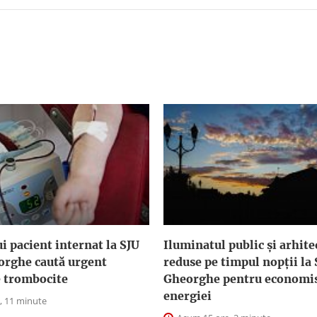
i pacient internat la SJU
Iluminatul public şi arhite
orghe caută urgent
reduse pe timpul nopţii la
e trombocite
Gheorghe pentru economis
energiei
, 11 minute