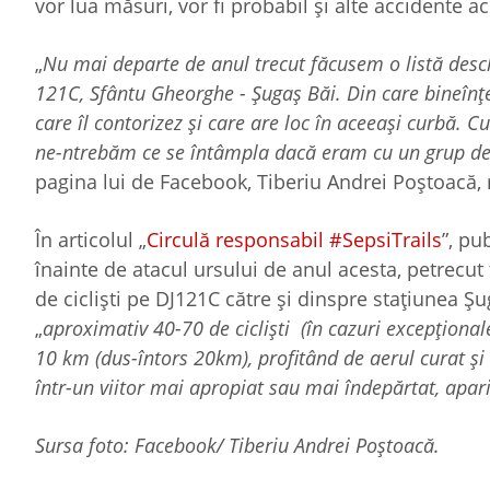
vor lua măsuri, vor fi probabil și alte accidente a
„
Nu mai departe de anul trecut făcusem o listă deschi
121C, Sfântu Gheorghe - Șugaș Băi. Din care bineînțe
care îl contorizez și care are loc în aceeași curbă. C
ne-ntrebăm ce se întâmpla dacă eram cu un grup de tu
pagina lui de Facebook, Tiberiu Andrei Poștoacă, 
În articolul „
Circulă responsabil #SepsiTrails
”, pu
înainte de atacul ursului de anul acesta, petrecut
de cicliști pe DJ121C către și dinspre stațiunea Ș
„
aproximativ 40-70 de cicliști (în cazuri excepțional
10 km (dus-întors 20km), profitând de aerul curat și 
într-un viitor mai apropiat sau mai îndepărtat, apar
Sursa foto: Facebook/ Tiberiu Andrei Poștoacă.