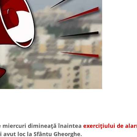
e miercuri dimineaţă înaintea
exerciţiului de ala
i avut loc la Sfântu Gheorghe.