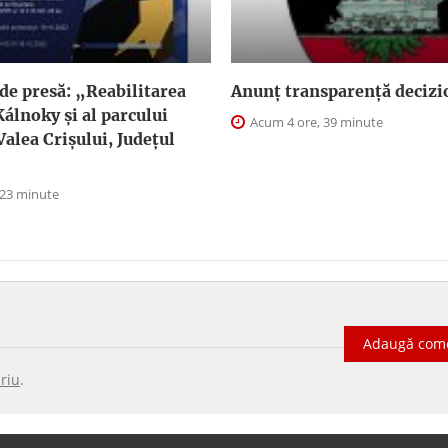
de presă: „Reabilitarea
Anunţ transparenţă decizi
Kálnoky și al parcului
Acum 4 ore, 39 minute
Valea Crișului, Județul
 23 minute
Adaugă com
riu
.