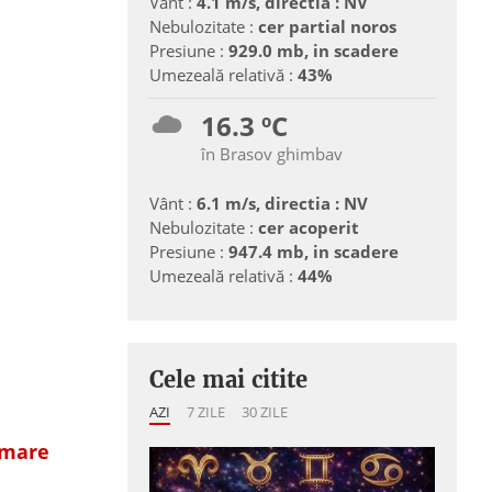
Vânt :
4.1 m/s, directia : NV
Nebulozitate :
cer partial noros
Presiune :
929.0 mb, in scadere
Umezeală relativă :
43%
16.3 ºC
în Brasov ghimbav
Vânt :
6.1 m/s, directia : NV
Nebulozitate :
cer acoperit
Presiune :
947.4 mb, in scadere
Umezeală relativă :
44%
Cele mai citite
AZI
7 ZILE
30 ZILE
rmare