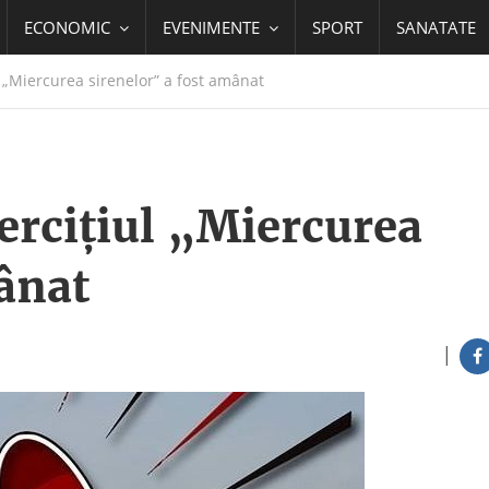
ECONOMIC
EVENIMENTE
SPORT
SANATATE
 „Miercurea sirenelor” a fost amânat
ercițiul „Miercurea
ânat
|