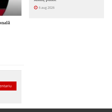
6 aug 2026
onală
entariu