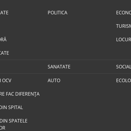
TATE
POLITICA
ECON
TURIS
ORĂ
LOCUR
CATE
SANATATE
SOCIA
I OCV
AUTO
ECOLO
RE FAC DIFERENȚA
DIN SPITAL
DIN SPATELE
LOR