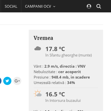
SOCIAL
CAMPANII OCV
Navig
Vremea
17.8 ºC
în Sfantu gheorghe (munte)
Vânt :
2.9 m/s, directia : VNV
Nebulozitate :
cer acoperit
Presiune :
948.4 mb, in scadere
Umezeală relativă :
34%
16.5 ºC
în Intorsura buzaului