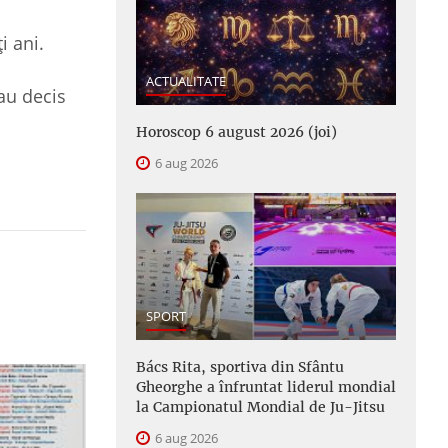
i ani.
ACTUALITATE
au decis
Horoscop 6 august 2026 (joi)
6 aug 2026
SPORT
Bács Rita, sportiva din Sfântu
Gheorghe a înfruntat liderul mondial
la Campionatul Mondial de Ju-Jitsu
6 aug 2026