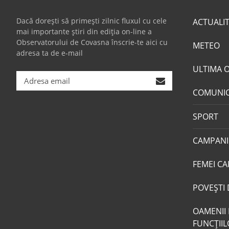
Dacă dorești să primești zilnic fluxul cu cele
ACTUALI
mai importante știri din ediția on-line a
Observatorului de Covasna înscrie-te aici cu
METEO
adresa ta de e-mail
ULTIMA 
COMUNI
SPORT
CAMPANI
FEMEI CA
POVEŞTI 
OAMENII 
FUNCŢII