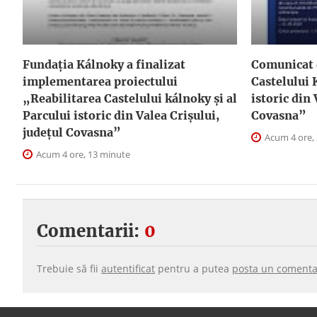
Fundația Kálnoky a finalizat
Comunicat 
implementarea proiectului
Castelului 
„Reabilitarea Castelului kálnoky și al
istoric din 
Parcului istoric din Valea Crișului,
Covasna”
județul Covasna”
Acum 4 ore,
Acum 4 ore, 13 minute
Comentarii:
0
Trebuie să fii
autentificat
pentru a putea
posta un comenta