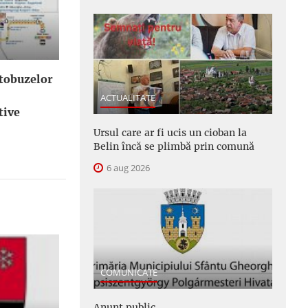
utobuzelor
ACTUALITATE
tive
Ursul care ar fi ucis un cioban la
Belin încă se plimbă prin comună
6 aug 2026
COMUNICATE
Anunţ public