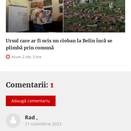
Ursul care ar fi ucis un cioban la Belin încă se
plimbă prin comună
Acum 2 zile, 3 ore
Comentarii:
1
Adaugă comentariu
Rad ,
21 noiembrie 2023