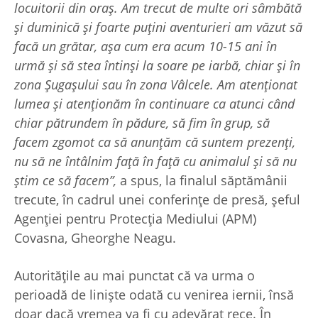
locuitorii din oraș. Am trecut de multe ori sâmbătă
și duminică și foarte puțini aventurieri am văzut să
facă un grătar, așa cum era acum 10-15 ani în
urmă și să stea întinși la soare pe iarbă, chiar și în
zona Șugașului sau în zona Vâlcele. Am atenționat
lumea și atenționăm în continuare ca atunci când
chiar pătrundem în pădure, să fim în grup, să
facem zgomot ca să anunțăm că suntem prezenți,
nu să ne întâlnim față în față cu animalul și să nu
știm ce să facem”,
a spus, la finalul săptămânii
trecute, în cadrul unei conferințe de presă, șeful
Agenției pentru Protecția Mediului (APM)
Covasna, Gheorghe Neagu.
Autoritățile au mai punctat că va urma o
perioadă de liniște odată cu venirea iernii, însă
doar dacă vremea va fi cu adevărat rece. În