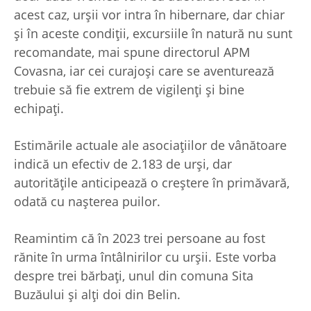
acest caz, urșii vor intra în hibernare, dar chiar
și în aceste condiții, excursiile în natură nu sunt
recomandate, mai spune directorul APM
Covasna, iar cei curajoși care se aventurează
trebuie să fie extrem de vigilenți și bine
echipați.
Estimările actuale ale asociațiilor de vânătoare
indică un efectiv de 2.183 de urși, dar
autoritățile anticipează o creștere în primăvară,
odată cu nașterea puilor.
Reamintim că în 2023 trei persoane au fost
rănite în urma întâlnirilor cu urșii. Este vorba
despre trei bărbați, unul din comuna Sita
Buzăului și alți doi din Belin.