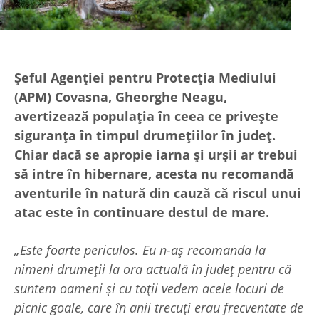
Șeful Agenției pentru Protecția Mediului
(APM) Covasna, Gheorghe Neagu,
avertizează populația în ceea ce privește
siguranța în timpul drumețiilor în județ.
Chiar dacă se apropie iarna și urșii ar trebui
să intre în hibernare, acesta nu recomandă
aventurile în natură din cauză că riscul unui
atac este în continuare destul de mare.
„Este foarte periculos. Eu n-aș recomanda la
nimeni drumeții la ora actuală în județ pentru că
suntem oameni și cu toții vedem acele locuri de
picnic goale, care în anii trecuți erau frecventate de