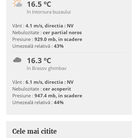
16.5 ºC
în Intorsura buzaului
Vânt :
4.1 m/s, directia : NV
Nebulozitate :
cer partial noros
Presiune :
929.0 mb, in scadere
Umezeală relativă :
43%
16.3 ºC
în Brasov ghimbav
Vânt :
6.1 m/s, directia : NV
Nebulozitate :
cer acoperit
Presiune :
947.4 mb, in scadere
Umezeală relativă :
44%
Cele mai citite