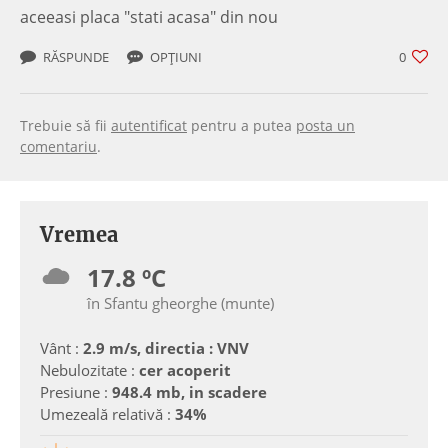
aceeasi placa "stati acasa" din nou
RĂSPUNDE
OPȚIUNI
0
Trebuie să fii
autentificat
pentru a putea
posta un
comentariu
.
Vremea
17.8 ºC
în Sfantu gheorghe (munte)
Vânt :
2.9 m/s, directia : VNV
Nebulozitate :
cer acoperit
Presiune :
948.4 mb, in scadere
Umezeală relativă :
34%