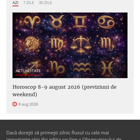
AZI
7 ZILE
30 ZILE
ACTUALITATE
Horoscop 8-9 august 2026 (previziuni de
weekend)
8 aug 2026
Dacă dorești să primești zilnic fluxul cu cele mai
importante știri din ediția on-line a Observatorului de