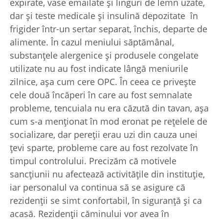
expirate, vase emailate şi linguri de lemn uzate,
dar și teste medicale și insulină depozitate în
frigider într-un sertar separat, închis, departe de
alimente. În cazul meniului săptămânal,
substanțele alergenice și produsele congelate
utilizate nu au fost indicate lângă meniurile
zilnice, așa cum cere OPC. În ceea ce privește
cele două încăperi în care au fost semnalate
probleme, tencuiala nu era căzută din tavan, așa
cum s-a menţionat în mod eronat pe rețelele de
socializare, dar pereții erau uzi din cauza unei
țevi sparte, probleme care au fost rezolvate în
timpul controlului. Precizăm că motivele
sancțiunii nu afectează activitățile din instituție,
iar personalul va continua să se asigure că
rezidenții se simt confortabil, în siguranță și ca
acasă. Rezidenții căminului vor avea în