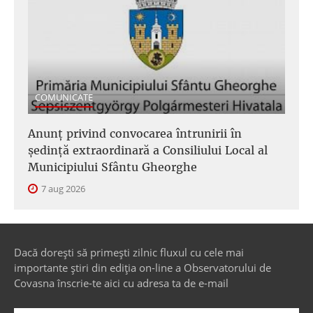
COMUNICATE
Anunţ privind convocarea întrunirii în
şedinţă extraordinară a Consiliului Local al
Municipiului Sfântu Gheorghe
7 aug 2026
Dacă dorești să primești zilnic fluxul cu cele mai
importante știri din ediția on-line a Observatorului de
Covasna înscrie-te aici cu adresa ta de e-mail