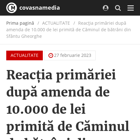
covasnamedia
Navi
Prima pagină
ACTUALITATE
/
Reacția primăriei după
amenda de 10.000 de lei primită de Căminul de bătrâni din
Sfântu Gheorghe
ACTUALITATE
27 februarie 2023
Reacția primăriei
după amenda de
10.000 de lei
primită de Căminul