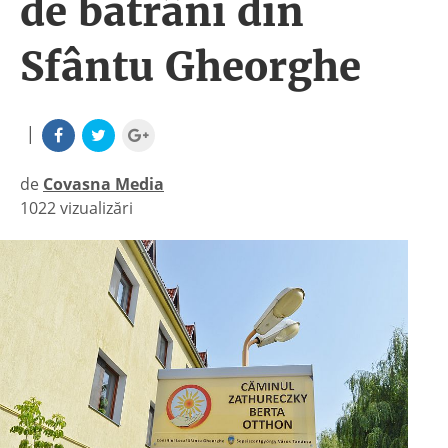
de bătrâni din
Sfântu Gheorghe
|
de
Covasna Media
1022 vizualizări
|