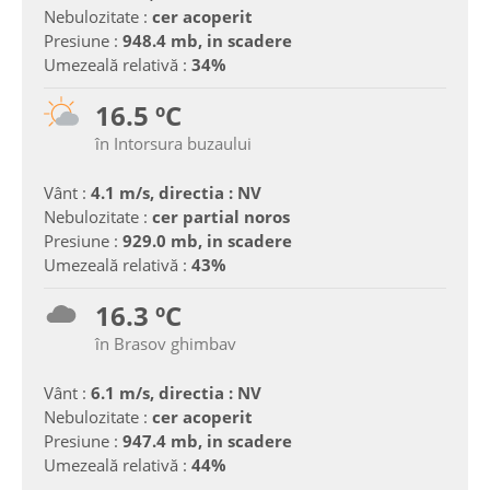
Nebulozitate :
cer acoperit
Presiune :
948.4 mb, in scadere
Umezeală relativă :
34%
16.5 ºC
în Intorsura buzaului
Vânt :
4.1 m/s, directia : NV
Nebulozitate :
cer partial noros
Presiune :
929.0 mb, in scadere
Umezeală relativă :
43%
16.3 ºC
în Brasov ghimbav
Vânt :
6.1 m/s, directia : NV
Nebulozitate :
cer acoperit
Presiune :
947.4 mb, in scadere
Umezeală relativă :
44%