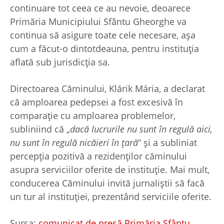
continuare tot ceea ce au nevoie, deoarece
Primăria Municipiului Sfântu Gheorghe va
continua să asigure toate cele necesare, așa
cum a făcut-o dintotdeauna, pentru instituția
aflată sub jurisdicția sa.
Directoarea Căminului, Klárik Mária, a declarat
că amploarea pedepsei a fost excesivă în
comparație cu amploarea problemelor,
subliniind că „
dacă lucrurile nu sunt în regulă aici,
nu sunt în regulă nicăieri în țară
” și a subliniat
percepția pozitivă a rezidenților căminului
asupra serviciilor oferite de instituție. Mai mult,
conducerea Căminului invită jurnaliştii să facă
un tur al instituției, prezentând serviciile oferite.
Sursa:
comunicat de presă Primăria Sfântu