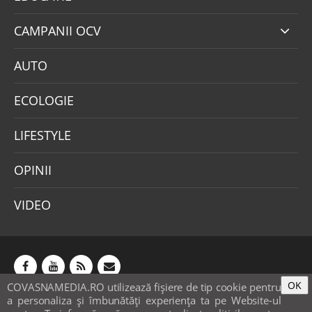
CAMPANII OCV
AUTO
ECOLOGIE
LIFESTYLE
OPINII
VIDEO
OK
COVASNAMEDIA.RO utilizează fişiere de tip cookie pentru
Abonamente
Publicitate
Mica publicitate
a personaliza și îmbunătăți experiența ta pe Website-ul