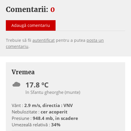
Comentarii:
0
Adaugă comentariu
Trebuie să fii
autentificat
pentru a putea
posta un
comentariu
.
Vremea
17.8 ºC
în Sfantu gheorghe (munte)
Vânt :
2.9 m/s, directia : VNV
Nebulozitate :
cer acoperit
Presiune :
948.4 mb, in scadere
Umezeală relativă :
34%