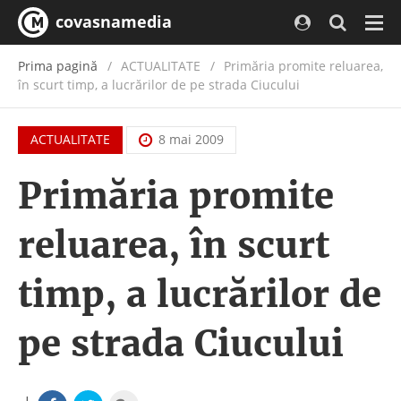
covasnamedia
Navi
Prima pagină
ACTUALITATE
/
Primăria promite reluarea,
în scurt timp, a lucrărilor de pe strada Ciucului
ACTUALITATE
8 mai 2009
Primăria promite
reluarea, în scurt
timp, a lucrărilor de
pe strada Ciucului