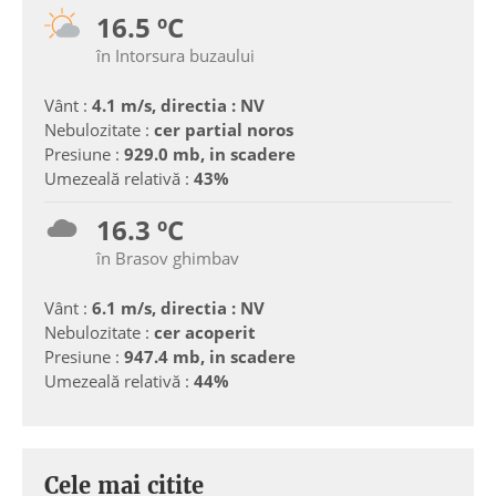
16.5 ºC
în Intorsura buzaului
Vânt :
4.1 m/s, directia : NV
Nebulozitate :
cer partial noros
Presiune :
929.0 mb, in scadere
Umezeală relativă :
43%
16.3 ºC
în Brasov ghimbav
Vânt :
6.1 m/s, directia : NV
Nebulozitate :
cer acoperit
Presiune :
947.4 mb, in scadere
Umezeală relativă :
44%
Cele mai citite