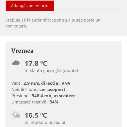
Adaugă comentariu
Trebuie să fii
autentificat
pentru a putea
posta un
comentariu
.
Vremea
17.8 ºC
în Sfantu gheorghe (munte)
Vânt :
2.9 m/s, directia : VNV
Nebulozitate :
cer acoperit
Presiune :
948.4 mb, in scadere
Umezeală relativă :
34%
16.5 ºC
în Intorsura buzaului