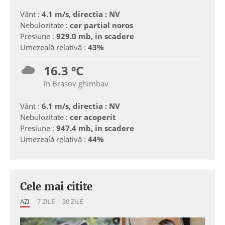
Vânt :
4.1 m/s, directia : NV
Nebulozitate :
cer partial noros
Presiune :
929.0 mb, in scadere
Umezeală relativă :
43%
16.3 ºC
în Brasov ghimbav
Vânt :
6.1 m/s, directia : NV
Nebulozitate :
cer acoperit
Presiune :
947.4 mb, in scadere
Umezeală relativă :
44%
Cele mai citite
AZI
7 ZILE
30 ZILE