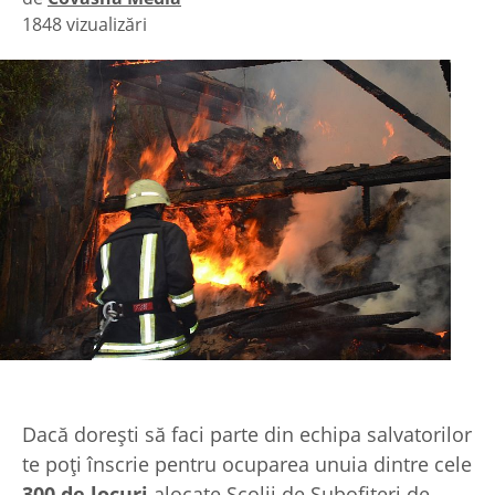
1848 vizualizări
|
Dacă dorești să faci parte din echipa salvatorilor
te poți înscrie pentru ocuparea unuia dintre cele
300 de locuri
alocate Şcolii de Subofiţeri de