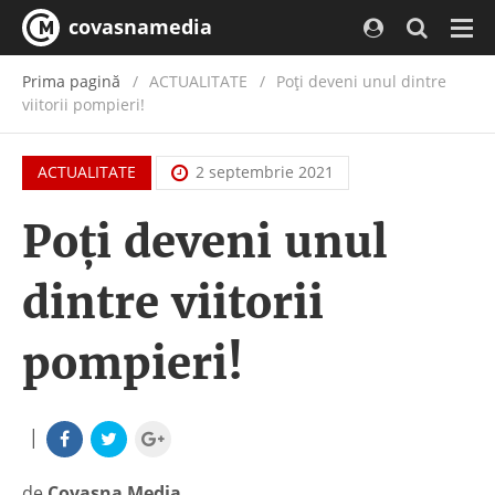
covasnamedia
Navi
Prima pagină
ACTUALITATE
/
Poţi deveni unul dintre
viitorii pompieri!
ACTUALITATE
2 septembrie 2021
Poţi deveni unul
dintre viitorii
pompieri!
|
de
Covasna Media