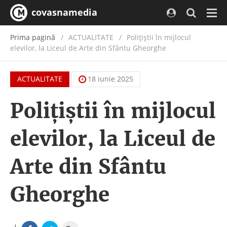
covasnamedia
Navi
Prima pagină
ACTUALITATE
/
Polițiștii în mijlocul
elevilor, la Liceul de Arte din Sfântu Gheorghe
ACTUALITATE
18 iunie 2025
Polițiștii în mijlocul
elevilor, la Liceul de
Arte din Sfântu
Gheorghe