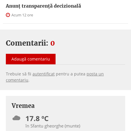
Anunţ transparenţă decizională
Acum 12 ore
Comentarii:
0
Adaugă comentariu
Trebuie să fii
autentificat
pentru a putea
posta un
comentariu
.
Vremea
17.8 ºC
în Sfantu gheorghe (munte)