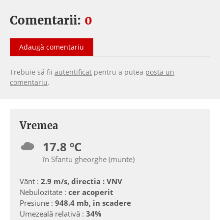
Comentarii:
0
Adaugă comentariu
Trebuie să fii
autentificat
pentru a putea
posta un
comentariu
.
Vremea
17.8 ºC
în Sfantu gheorghe (munte)
Vânt :
2.9 m/s, directia : VNV
Nebulozitate :
cer acoperit
Presiune :
948.4 mb, in scadere
Umezeală relativă :
34%