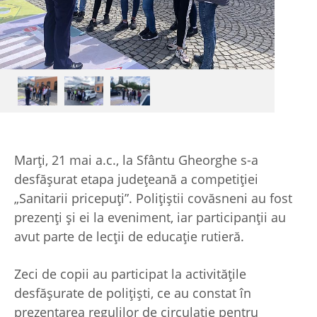
Marți, 21 mai a.c., la Sfântu Gheorghe s-a
desfășurat etapa județeană a competiției
„Sanitarii pricepuți”. Polițiștii covăsneni au fost
prezenți și ei la eveniment, iar participanții au
avut parte de lecții de educație rutieră.
Zeci de copii au participat la activitățile
desfășurate de polițiști, ce au constat în
prezentarea regulilor de circulație pentru