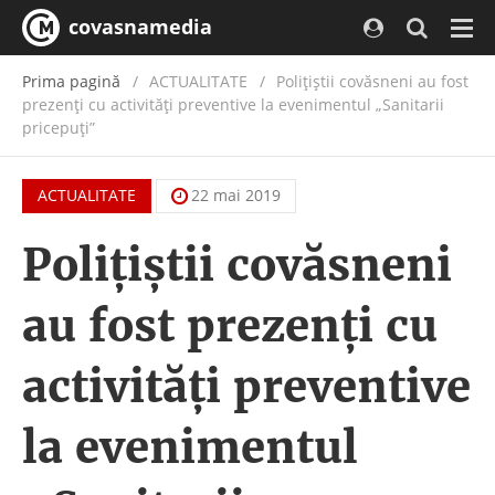
covasnamedia
Navi
Prima pagină
ACTUALITATE
/
Polițiștii covăsneni au fost
prezenți cu activități preventive la evenimentul „Sanitarii
pricepuți”
ACTUALITATE
22 mai 2019
Polițiștii covăsneni
au fost prezenți cu
activități preventive
la evenimentul