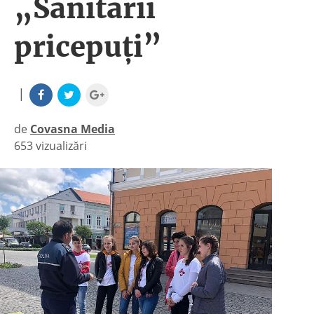
„Sanitarii
pricepuți”
|
de
Covasna Media
653 vizualizări
|