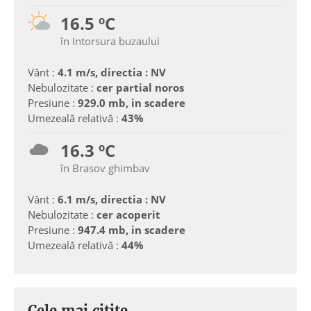
16.5 ºC
în Intorsura buzaului
Vânt :
4.1 m/s, directia : NV
Nebulozitate :
cer partial noros
Presiune :
929.0 mb, in scadere
Umezeală relativă :
43%
16.3 ºC
în Brasov ghimbav
Vânt :
6.1 m/s, directia : NV
Nebulozitate :
cer acoperit
Presiune :
947.4 mb, in scadere
Umezeală relativă :
44%
Cele mai citite