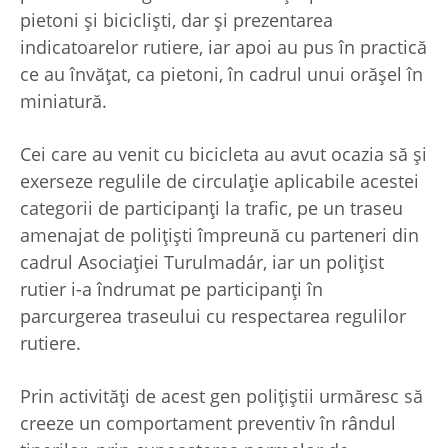
pietoni și bicicliști, dar și prezentarea
indicatoarelor rutiere, iar apoi au pus în practică
ce au învățat, ca pietoni, în cadrul unui orășel în
miniatură.
Cei care au venit cu bicicleta au avut ocazia să și
exerseze regulile de circulație aplicabile acestei
categorii de participanți la trafic, pe un traseu
amenajat de polițiști împreună cu parteneri din
cadrul Asociației Turulmadár, iar un polițist
rutier i-a îndrumat pe participanți în
parcurgerea traseului cu respectarea regulilor
rutiere.
Prin activități de acest gen polițiștii urmăresc să
creeze un comportament preventiv în rândul