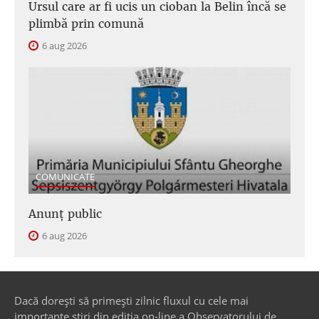
Ursul care ar fi ucis un cioban la Belin încă se
plimbă prin comună
6 aug 2026
COMUNICATE
Anunţ public
6 aug 2026
Dacă dorești să primești zilnic fluxul cu cele mai
importante știri din ediția on-line a Observatorului de