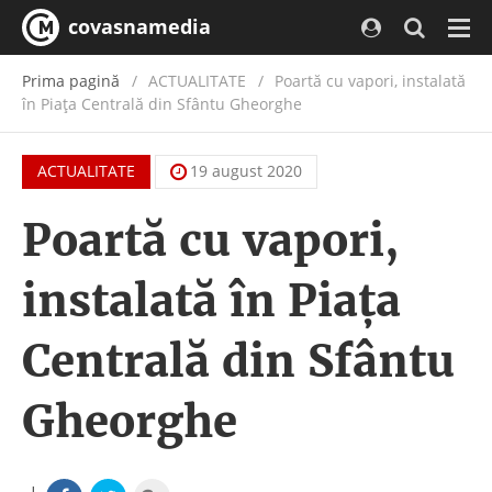
covasnamedia
Navi
Prima pagină
ACTUALITATE
/
Poartă cu vapori, instalată
în Piața Centrală din Sfântu Gheorghe
ACTUALITATE
19 august 2020
Poartă cu vapori,
instalată în Piața
Centrală din Sfântu
Gheorghe