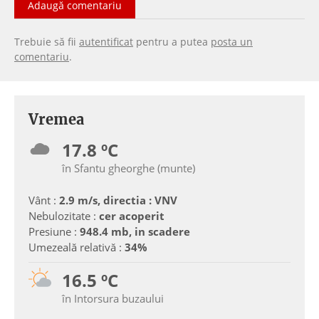
Adaugă comentariu
Trebuie să fii
autentificat
pentru a putea
posta un
comentariu
.
Vremea
17.8 ºC
în Sfantu gheorghe (munte)
Vânt :
2.9 m/s, directia : VNV
Nebulozitate :
cer acoperit
Presiune :
948.4 mb, in scadere
Umezeală relativă :
34%
16.5 ºC
în Intorsura buzaului