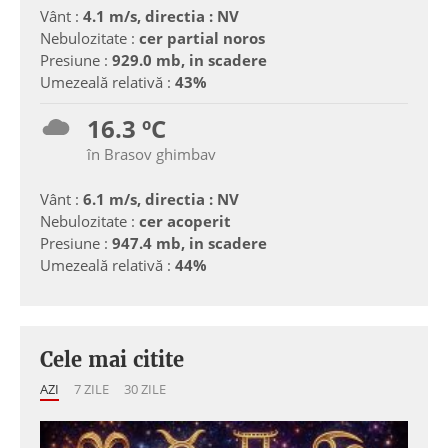
Vânt :
4.1 m/s, directia : NV
Nebulozitate :
cer partial noros
Presiune :
929.0 mb, in scadere
Umezeală relativă :
43%
16.3 ºC
în Brasov ghimbav
Vânt :
6.1 m/s, directia : NV
Nebulozitate :
cer acoperit
Presiune :
947.4 mb, in scadere
Umezeală relativă :
44%
Cele mai citite
AZI
7 ZILE
30 ZILE