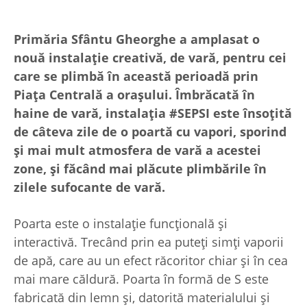
Primăria Sfântu Gheorghe a amplasat o
nouă instalație creativă, de vară, pentru cei
care se plimbă în această perioadă prin
Piaţa Centrală a oraşului. Îmbrăcată în
haine de vară, instalaţia #SEPSI este însoțită
de câteva zile de o poartă cu vapori, sporind
și mai mult atmosfera de vară a acestei
zone, şi făcând mai plăcute plimbările în
zilele sufocante de vară.
Poarta este o instalație funcțională și
interactivă. Trecând prin ea puteți simți vaporii
de apă, care au un efect răcoritor chiar și în cea
mai mare căldură. Poarta în formă de S este
fabricată din lemn și, datorită materialului și