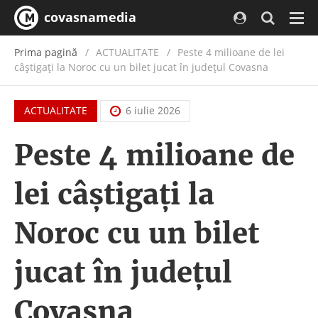
covasnamedia
Navi
Prima pagină
ACTUALITATE
/
Peste 4 milioane de lei
câștigați la Noroc cu un bilet jucat în județul Covasna
ACTUALITATE
6 iulie 2026
Peste 4 milioane de
lei câștigați la
Noroc cu un bilet
jucat în județul
Covasna