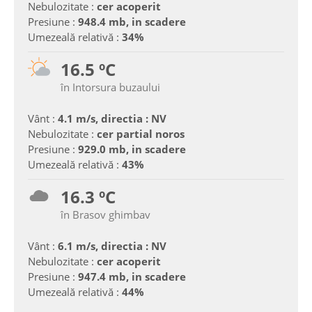
Nebulozitate :
cer acoperit
Presiune :
948.4 mb, in scadere
Umezeală relativă :
34%
16.5 ºC
în Intorsura buzaului
Vânt :
4.1 m/s, directia : NV
Nebulozitate :
cer partial noros
Presiune :
929.0 mb, in scadere
Umezeală relativă :
43%
16.3 ºC
în Brasov ghimbav
Vânt :
6.1 m/s, directia : NV
Nebulozitate :
cer acoperit
Presiune :
947.4 mb, in scadere
Umezeală relativă :
44%