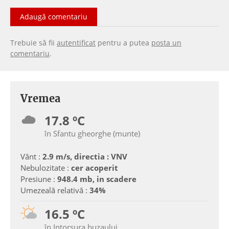
Adaugă comentariu
Trebuie să fii
autentificat
pentru a putea
posta un
comentariu
.
Vremea
17.8 ºC
în Sfantu gheorghe (munte)
Vânt :
2.9 m/s, directia : VNV
Nebulozitate :
cer acoperit
Presiune :
948.4 mb, in scadere
Umezeală relativă :
34%
16.5 ºC
în Intorsura buzaului