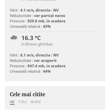
Vânt :
4.1 m/s, directia : NV
Nebulozitate :
cer partial noros
Presiune :
929.0 mb, in scadere
Umezeală relativă :
43%
16.3 ºC
în Brasov ghimbav
Vânt :
6.1 m/s, directia : NV
Nebulozitate :
cer acoperit
Presiune :
947.4 mb, in scadere
Umezeală relativă :
44%
Cele mai citite
AZI
7 ZILE
30 ZILE