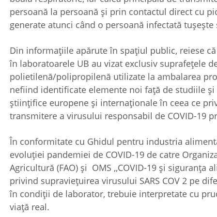
persoană la persoană și prin contactul direct cu pic
generate atunci când o persoană infectată tușește 
Din informațiile apărute în spațiul public, reiese c
în laboratoarele UB au vizat exclusiv suprafețele d
polietilenă/polipropilenă utilizate la ambalarea pro
nefiind identificate elemente noi față de studiile și
științifice europene și internaționale în ceea ce pri
transmitere a virusului responsabil de COVID-19 pr
În conformitate cu Ghidul pentru industria aliment
evoluției pandemiei de COVID-19 de catre Organizaț
Agricultură (FAO) și OMS ,,COVID-19 și siguranța al
privind supraviețuirea virusului SARS COV 2 pe difer
în condiții de laborator, trebuie interpretate cu p
viaţă real.