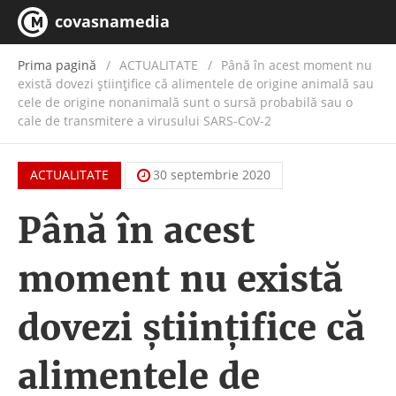
covasnamedia
Prima pagină
ACTUALITATE
/
Până în acest moment nu
există dovezi științifice că alimentele de origine animală sau
cele de origine nonanimală sunt o sursă probabilă sau o
cale de transmitere a virusului SARS-CoV-2
ACTUALITATE
30 septembrie 2020
Până în acest
moment nu există
dovezi științifice că
alimentele de