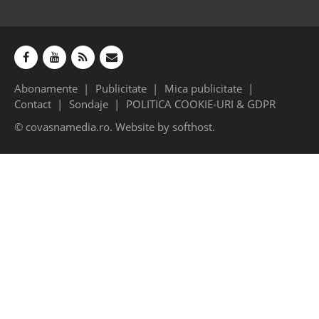
Abonamente
Publicitate
Mica publicitate
Contact
Sondaje
POLITICA COOKIE-URI & GDPR
© covasnamedia.ro. Website by
softhost
.