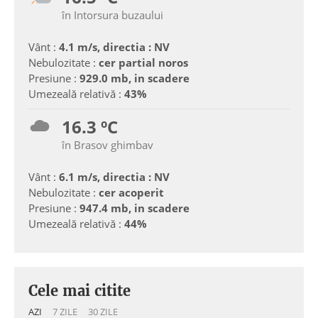
în Intorsura buzaului
Vânt :
4.1 m/s, directia : NV
Nebulozitate :
cer partial noros
Presiune :
929.0 mb, in scadere
Umezeală relativă :
43%
16.3 ºC
în Brasov ghimbav
Vânt :
6.1 m/s, directia : NV
Nebulozitate :
cer acoperit
Presiune :
947.4 mb, in scadere
Umezeală relativă :
44%
Cele mai citite
AZI
7 ZILE
30 ZILE