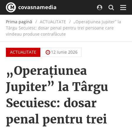
covasnamedia
Navi
Prima pagină
ACTUALITATE
/
„Operațiunea Jupiter” la
Târgu Secuiesc: dosar penal pentru trei persoane care
vindeau produse contrafăcute
ACTUALITATE
12 iunie 2026
„Operațiunea
Jupiter” la Târgu
Secuiesc: dosar
penal pentru trei