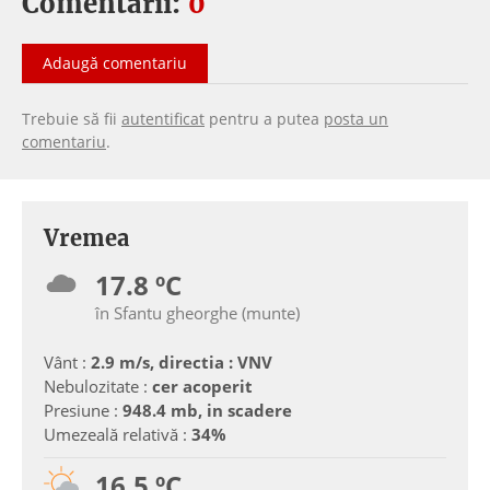
Comentarii:
0
Adaugă comentariu
Trebuie să fii
autentificat
pentru a putea
posta un
comentariu
.
Vremea
17.8 ºC
în Sfantu gheorghe (munte)
Vânt :
2.9 m/s, directia : VNV
Nebulozitate :
cer acoperit
Presiune :
948.4 mb, in scadere
Umezeală relativă :
34%
16.5 ºC