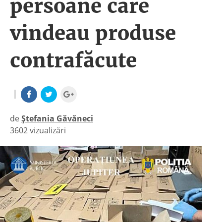
persoane care
vindeau produse
contrafăcute
|
de
Ștefania Găvăneci
3602 vizualizări
|