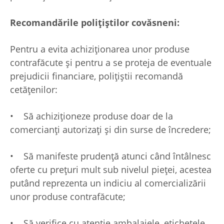
Recomandările polițiștilor covăsneni:
Pentru a evita achiziționarea unor produse
contrafăcute și pentru a se proteja de eventuale
prejudicii financiare, polițiștii recomandă
cetățenilor:
• Să achiziționeze produse doar de la
comercianți autorizați și din surse de încredere;
• Să manifeste prudență atunci când întâlnesc
oferte cu prețuri mult sub nivelul pieței, acestea
putând reprezenta un indiciu al comercializării
unor produse contrafăcute;
• Să verifice cu atenție ambalajele, etichetele