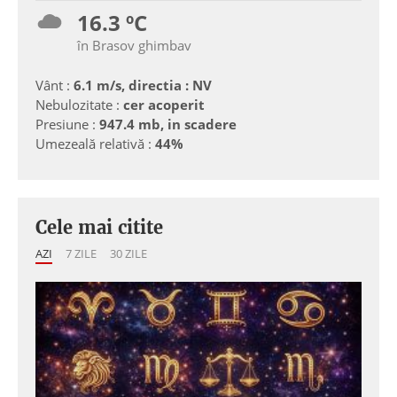
16.3 ºC
în Brasov ghimbav
Vânt :
6.1 m/s, directia : NV
Nebulozitate :
cer acoperit
Presiune :
947.4 mb, in scadere
Umezeală relativă :
44%
Cele mai citite
AZI
7 ZILE
30 ZILE