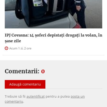
IPJ Covasna: 14 șoferi depistați drogați la volan, în
șase zile
Acum 1 zi, 2 ore
Comentarii:
0
Adaugă comentariu
Trebuie să fii
autentificat
pentru a putea
posta un
comentariu
.