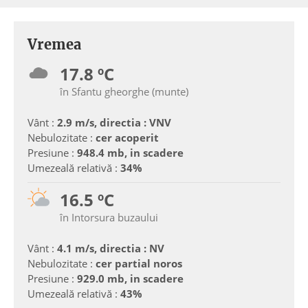
Vremea
17.8 ºC
în Sfantu gheorghe (munte)
Vânt :
2.9 m/s, directia : VNV
Nebulozitate :
cer acoperit
Presiune :
948.4 mb, in scadere
Umezeală relativă :
34%
16.5 ºC
în Intorsura buzaului
Vânt :
4.1 m/s, directia : NV
Nebulozitate :
cer partial noros
Presiune :
929.0 mb, in scadere
Umezeală relativă :
43%