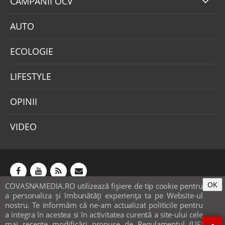
CAMPANII OCV
AUTO
ECOLOGIE
LIFESTYLE
OPINII
VIDEO
OK
COVASNAMEDIA.RO utilizează fişiere de tip cookie pentru
Abonamente
Publicitate
Mica publicitate
a personaliza și îmbunătăți experiența ta pe Website-ul
Contact
Sondaje
POLITICA COOKIE-URI & GDPR
nostru. Te informăm că ne-am actualizat politicile pentru
a integra în acestea si în activitatea curentă a site-ului cele
© covasnamedia.ro. Website by
softhost
.
mai recente modificări propuse de Regulamentul (UE)