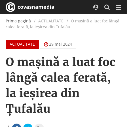
covasnamedia
Navi
Prima pagină
ACTUALITATE
/
O mașină a luat foc lângă
calea ferată, la ieșirea din Țufalău
ACTUALITATE
29 mai 2024
O mașină a luat foc
lângă calea ferată,
la ieșirea din
Țufalău