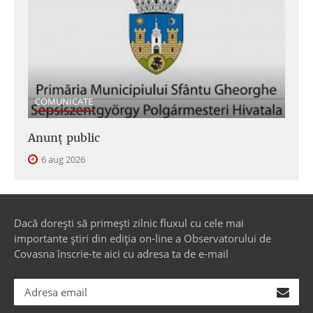
COMUNICATE
Anunţ public
6 aug 2026
Dacă dorești să primești zilnic fluxul cu cele mai
importante știri din ediția on-line a Observatorului de
Covasna înscrie-te aici cu adresa ta de e-mail