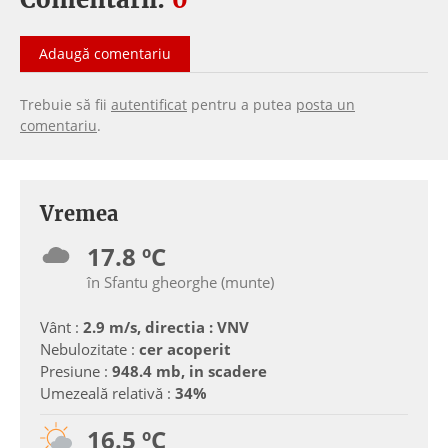
Adaugă comentariu
Trebuie să fii
autentificat
pentru a putea
posta un
comentariu
.
Vremea
17.8 ºC
în Sfantu gheorghe (munte)
Vânt :
2.9 m/s, directia : VNV
Nebulozitate :
cer acoperit
Presiune :
948.4 mb, in scadere
Umezeală relativă :
34%
16.5 ºC