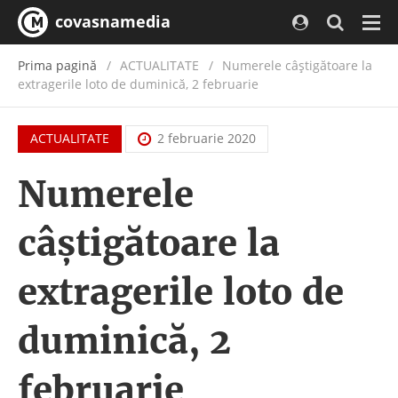
covasnamedia
Navi
Prima pagină
ACTUALITATE
/
Numerele câştigătoare la
extragerile loto de duminică, 2 februarie
ACTUALITATE
2 februarie 2020
Numerele
câştigătoare la
extragerile loto de
duminică, 2
februarie