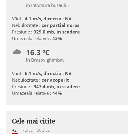
în Intorsura buzaului
Vânt :
4.1 m/s, directia : NV
Nebulozitate :
cer partial noros
Presiune :
929.0 mb, in scadere
Umezeală relativă :
43%
16.3 ºC
în Brasov ghimbav
Vânt :
6.1 m/s, directia : NV
Nebulozitate :
cer acoperit
Presiune :
947.4 mb, in scadere
Umezeală relativă :
44%
Cele mai citite
AZI
7 ZILE
30 ZILE