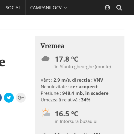
SOCIAL
CAMPANII OCV
Navig
Vremea
17.8 ºC
e
în Sfantu gheorghe (munte)
Vânt :
2.9 m/s, directia : VNV
Nebulozitate :
cer acoperit
Presiune :
948.4 mb, in scadere
Umezeală relativă :
34%
16.5 ºC
în Intorsura buzaului