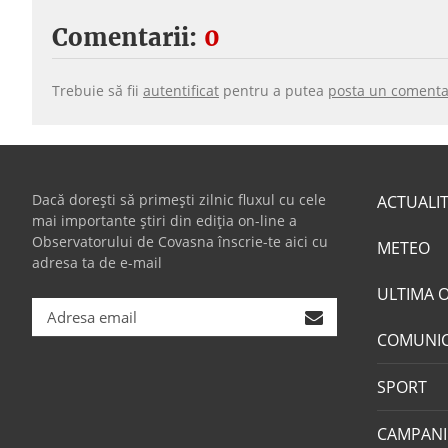
Comentarii:
0
Trebuie să fii
autentificat
pentru a putea
posta un comenta
Dacă dorești să primești zilnic fluxul cu cele
ACTUALI
mai importante știri din ediția on-line a
Observatorului de Covasna înscrie-te aici cu
METEO
adresa ta de e-mail
ULTIMA 
COMUNI
SPORT
CAMPANI