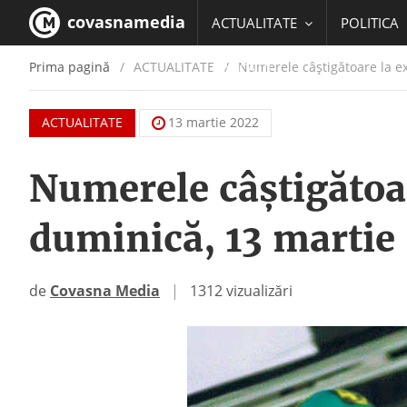
covasnamedia
ACTUALITATE
POLITICA
Prima pagină
ACTUALITATE
/
Numerele câştigătoare la ex
EDUCATIE
ACTUALITATE
13 martie 2022
Numerele câştigătoar
duminică, 13 martie
de
Covasna Media
|
1312 vizualizări