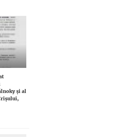
at
i
lnoky și al
rișului,