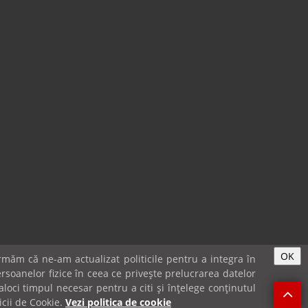
OK
măm că ne-am actualizat politicile pentru a integra în
rsoanelor fizice în ceea ce privește prelucrarea datelor
loci timpul necesar pentru a citi și înțelege conținutul
IE-URI & GDPR
icii de Cookie.
Vezi politica de cookie