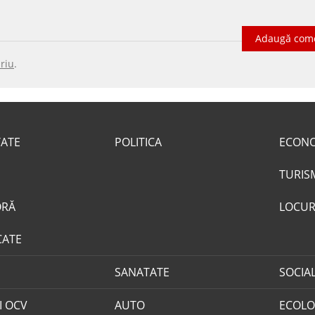
Adaugă com
riu
.
TATE
POLITICA
ECON
TURIS
ORĂ
LOCUR
CATE
SANATATE
SOCIA
I OCV
AUTO
ECOLO