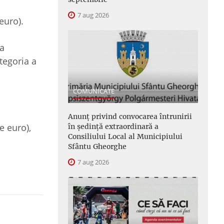
7 aug 2026
euro).
la
ategoria a
COMUNICATE
Anunţ privind convocarea întrunirii
e euro),
în şedinţă extraordinară a
Consiliului Local al Municipiului
Sfântu Gheorghe
7 aug 2026