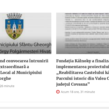
nd convocarea întrunirii
Fundația Kálnoky a finaliz
extraordinară a
implementarea proiectulu
 Local al Municipiului
„Reabilitarea Castelului ká
orghe
Parcului istoric din Valea C
județul Covasna”
 26 minute
Acum 18 ore, 31 minute