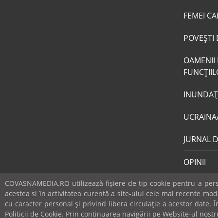
FEMEI CA
POVEŞTI 
OAMENII 
FUNCŢII
INUNDAŢI
UCRAINA
JURNAL 
OPINII
COVASNAMEDIA.RO utilizează fişiere de tip cookie pentru a perso
acestea si în activitatea curentă a site-ului cele mai recente mo
cu caracter personal și privind libera circulație a acestor date.
© covasnamedia.ro. Website by
softhost
.
Abonamente
Politicii de Cookie. Prin continuarea navigării pe Website-ul nostru