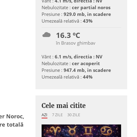
Vânt :
4.1 m/s, directia : NV
Nebulozitate :
cer partial noros
Presiune :
929.0 mb, in scadere
Umezeală relativă :
43%
16.3 ºC
în Brasov ghimbav
Vânt :
6.1 m/s, directia : NV
Nebulozitate :
cer acoperit
Presiune :
947.4 mb, in scadere
Umezeală relativă :
44%
Cele mai citite
AZI
7 ZILE
30 ZILE
er Noroc,
re totală