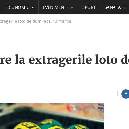
ECONOMIC
EVENIMENTE
SPORT
SANATATE
tragerile loto de duminică, 13 martie
e la extragerile loto d
|