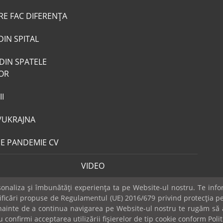
RE FAC DIFERENȚA
DIN SPITAL
DIN SPATELE
LOR
I
/UKRAJNA
DE PANDEMIE CV
VIDEO
naliza și îmbunătăți experiența ta pe Website-ul nostru. Te infor
dificări propuse de Regulamentul (UE) 2016/679 privind protecția pe
 Înainte de a continua navigarea pe Website-ul nostru te rugăm să a
Publicitate
Mica publicitate
Contact
Sondaje
POLITICA COOK
 confirmi acceptarea utilizării fişierelor de tip cookie conform Polit