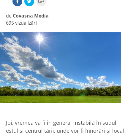
|
de
Covasna Media
695 vizualizări
|
Joi, vremea va fi în general instabilă în sudul,
estul şi centrul ţării, unde vor fi înnorări şi local