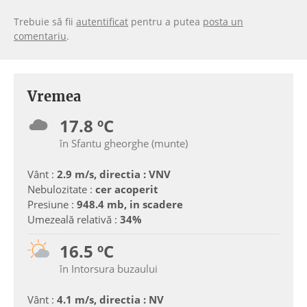
Trebuie să fii
autentificat
pentru a putea
posta un
comentariu
.
Vremea
17.8 ºC
în Sfantu gheorghe (munte)
Vânt :
2.9 m/s, directia : VNV
Nebulozitate :
cer acoperit
Presiune :
948.4 mb, in scadere
Umezeală relativă :
34%
16.5 ºC
în Intorsura buzaului
Vânt :
4.1 m/s, directia : NV