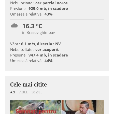
Nebulozitate :
cer partial noros
Presiune :
929.0 mb, in scadere
Umezeală relativă :
43%
16.3 ºC
în Brasov ghimbav
Vânt :
6.1 m/s, directia : NV
Nebulozitate :
cer acoperit
Presiune :
947.4 mb, in scadere
Umezeală relativă :
44%
Cele mai citite
AZI
7 ZILE
30 ZILE