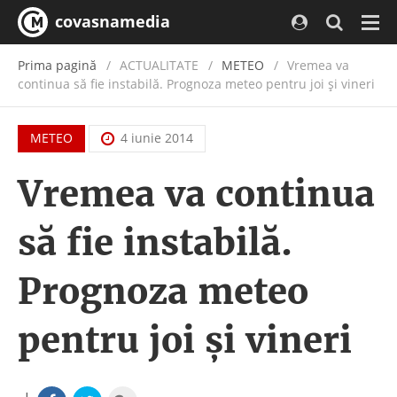
covasnamedia
Navi
Prima pagină
ACTUALITATE
/
METEO
Vremea va
continua să fie instabilă. Prognoza meteo pentru joi şi vineri
METEO
4 iunie 2014
Vremea va continua
să fie instabilă.
Prognoza meteo
pentru joi şi vineri