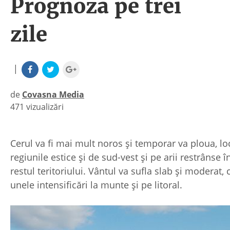
Prognoza pe trei
zile
|
de
Covasna Media
471 vizualizări
|
Cerul va fi mai mult noros şi temporar va ploua, loc
regiunile estice şi de sud-vest şi pe arii restrânse î
restul teritoriului. Vântul va sufla slab şi moderat, 
unele intensificări la munte şi pe litoral.