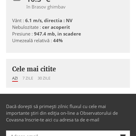
în Brasov ghimbav
Vânt :
6.1 m/s, directia : NV
Nebulozitate :
cer acoperit
Presiune :
947.4 mb, in scadere
Umezeală relativă :
44%
Cele mai citite
AZI
7 ZILE
30 ZILE
Dacă dorești să primești zilnic fluxul cu cele mai
importante știri din ediția on-line a Observatorului de
Covasna înscrie-te aici cu adresa ta de e-mail