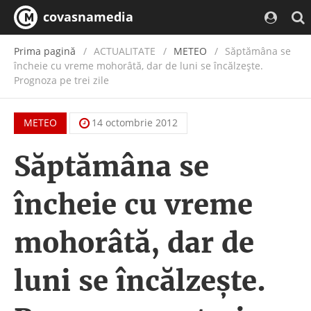
covasnamedia
Prima pagină
ACTUALITATE
/
METEO
Săptămâna se
încheie cu vreme mohorâtă, dar de luni se încălzeşte.
Prognoza pe trei zile
METEO
14 octombrie 2012
Săptămâna se
încheie cu vreme
mohorâtă, dar de
luni se încălzeşte.