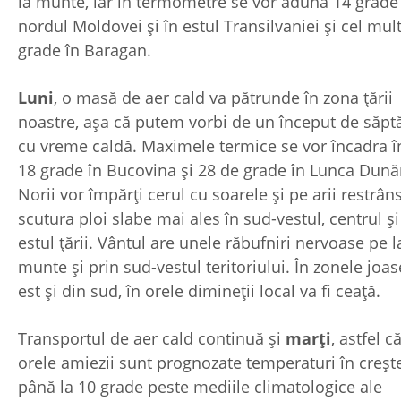
la munte, iar în termometre se vor aduna 14 grade
nordul Moldovei şi în estul Transilvaniei şi cel mul
grade în Baragan.
Luni
, o masă de aer cald va pătrunde în zona ţării
noastre, aşa că putem vorbi de un început de săp
cu vreme caldă. Maximele termice se vor încadra î
18 grade în Bucovina şi 28 de grade în Lunca Dunăr
Norii vor împărţi cerul cu soarele şi pe arii restrân
scutura ploi slabe mai ales în sud-vestul, centrul ş
estul ţării. Vântul are unele răbufniri nervoase pe l
munte şi prin sud-vestul teritoriului. În zonele joas
est şi din sud, în orele dimineţii local va fi ceaţă.
Transportul de aer cald continuă şi
marţi
, astfel c
orele amiezii sunt prognozate temperaturi în creşte
până la 10 grade peste mediile climatologice ale