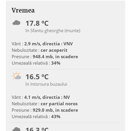
Vremea
17.8 ºC
în Sfantu gheorghe (munte)
Vânt :
2.9 m/s, directia : VNV
Nebulozitate :
cer acoperit
Presiune :
948.4 mb, in scadere
Umezeală relativă :
34%
16.5 ºC
în Intorsura buzaului
Vânt :
4.1 m/s, directia : NV
Nebulozitate :
cer partial noros
Presiune :
929.0 mb, in scadere
Umezeală relativă :
43%
16.3 ºC