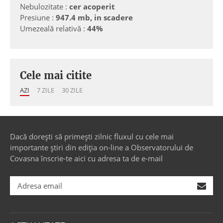
Nebulozitate :
cer acoperit
Presiune :
947.4 mb, in scadere
Umezeală relativă :
44%
Cele mai citite
AZI
7 ZILE
30 ZILE
Dacă dorești să primești zilnic fluxul cu cele mai
importante știri din ediția on-line a Observatorului de
Covasna înscrie-te aici cu adresa ta de e-mail