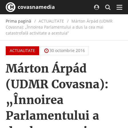
covasnamedia
Navi
Prima pagină
ACTUALITATE
/
Márton Árpád (UDMR
Covasna): „Înnoirea Parlamentului a dus la cea mai
catastrofală activitate a acestuia”
ACTUALITATE
30 octombrie 2016
Márton Árpád
(UDMR Covasna):
„Înnoirea
Parlamentului a