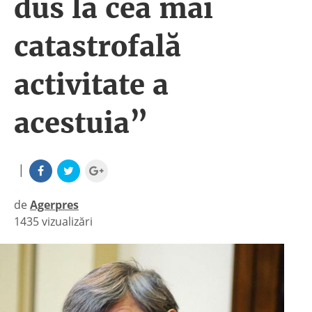
dus la cea mai
catastrofală
activitate a
acestuia”
|
de
Agerpres
1435 vizualizări
|