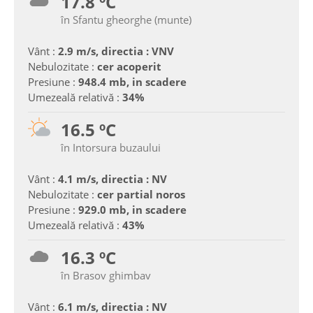
17.8 ºC
în Sfantu gheorghe (munte)
Vânt :
2.9 m/s, directia : VNV
Nebulozitate :
cer acoperit
Presiune :
948.4 mb, in scadere
Umezeală relativă :
34%
16.5 ºC
în Intorsura buzaului
Vânt :
4.1 m/s, directia : NV
Nebulozitate :
cer partial noros
Presiune :
929.0 mb, in scadere
Umezeală relativă :
43%
16.3 ºC
în Brasov ghimbav
Vânt :
6.1 m/s, directia : NV