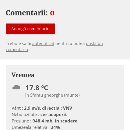
Comentarii:
0
Adaugă comentariu
Trebuie să fii
autentificat
pentru a putea
posta un
comentariu
.
Vremea
17.8 ºC
în Sfantu gheorghe (munte)
Vânt :
2.9 m/s, directia : VNV
Nebulozitate :
cer acoperit
Presiune :
948.4 mb, in scadere
Umezeală relativă :
34%