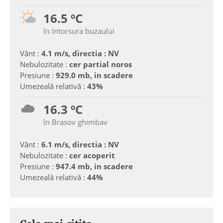
16.5 ºC
în Intorsura buzaului
Vânt :
4.1 m/s, directia : NV
Nebulozitate :
cer partial noros
Presiune :
929.0 mb, in scadere
Umezeală relativă :
43%
16.3 ºC
în Brasov ghimbav
Vânt :
6.1 m/s, directia : NV
Nebulozitate :
cer acoperit
Presiune :
947.4 mb, in scadere
Umezeală relativă :
44%