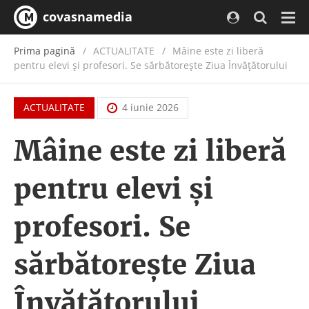
covasnamedia
Navi
Prima pagină
ACTUALITATE
/
Mâine este zi liberă
pentru elevi și profesori. Se sărbătorește Ziua Învățătorului
ACTUALITATE
4 iunie 2026
Mâine este zi liberă
pentru elevi și
profesori. Se
sărbătorește Ziua
Învățătorului