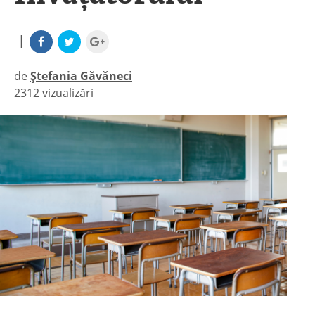
|
de
Ștefania Găvăneci
2312 vizualizări
|