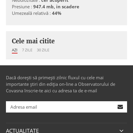
Presiune :
947.4 mb, in scadere
Umezeală relativă :
44%
Cele mai citite
AZI
7 ZILE
30 ZILE
Dacă dorești să primești zilnic fluxul cu cele mai
importante știri din ediția on-line a Observatorului de
Covasna înscrie-te aici cu adresa ta de e-mail
ACTUALITATE