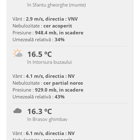
în Sfantu gheorghe (munte)
Vânt :
2.9 m/s, directia : VNV
Nebulozitate :
cer acoperit
Presiune :
948.4 mb, in scadere
Umezeală relativă :
34%
16.5 ºC
în Intorsura buzaului
Vânt :
4.1 m/s, directia : NV
Nebulozitate :
cer partial noros
Presiune :
929.0 mb, in scadere
Umezeală relativă :
43%
16.3 ºC
în Brasov ghimbav
Vânt :
6.1 m/s, directia : NV
Nebulozitate :
cer acoperit