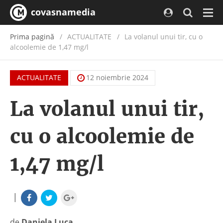
covasnamedia
Navi
Prima pagină
ACTUALITATE
/
La volanul unui tir, cu o
alcoolemie de 1,47 mg/l
ACTUALITATE
12 noiembrie 2024
La volanul unui tir,
cu o alcoolemie de
1,47 mg/l
|
de
Daniela Luca