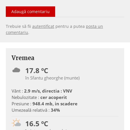
Adaugă comentariu
Trebuie să fii
autentificat
pentru a putea
posta un
comentariu
.
Vremea
17.8 ºC
în Sfantu gheorghe (munte)
Vânt :
2.9 m/s, directia : VNV
Nebulozitate :
cer acoperit
Presiune :
948.4 mb, in scadere
Umezeală relativă :
34%
16.5 ºC