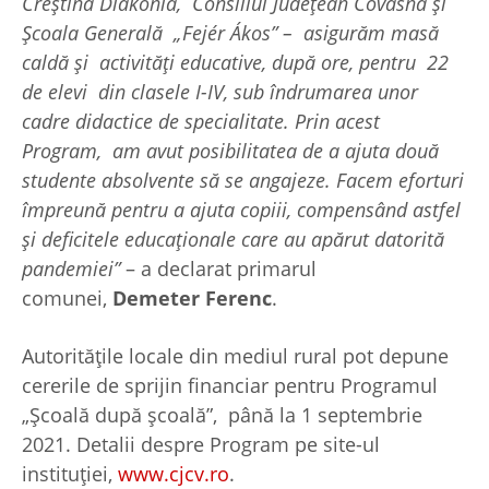
Creştină Diakónia, Consiliul Județean Covasna și
Școala Generală „Fejér Ákos” – asigurăm masă
caldă și activități educative, după ore, pentru 22
de elevi din clasele I-IV, sub îndrumarea unor
cadre didactice de specialitate. Prin acest
Program, am avut posibilitatea de a ajuta două
studente absolvente să se angajeze. Facem eforturi
împreună pentru a ajuta copiii, compensând astfel
și
deficitele educaționale care au apărut datorită
pandemiei”
– a declarat primarul
comunei,
Demeter Ferenc
.
Autoritățile locale din mediul rural pot depune
cererile de sprijin financiar pentru Programul
„Școală după școală”, până la 1 septembrie
2021. Detalii despre Program pe site-ul
instituției,
www.cjcv.ro
.