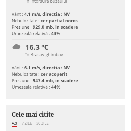
în Intorsura buzaului
Vânt :
4.1 m/s, directia : NV
Nebulozitate :
cer partial noros
Presiune :
929.0 mb, in scadere
Umezeală relativă :
43%
16.3 ºC
în Brasov ghimbav
Vânt :
6.1 m/s, directia : NV
Nebulozitate :
cer acoperit
Presiune :
947.4 mb, in scadere
Umezeală relativă :
44%
Cele mai citite
AZI
7 ZILE
30 ZILE