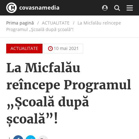
covasnamedia
Navi
Prima pagină
ACTUALITATE
/
La Micfalău reîncepe
Programul „Școală după școală”!
ACTUALITATE
10 mai 2021
La Micfalău
reîncepe Programul
„Școală după
școală”!