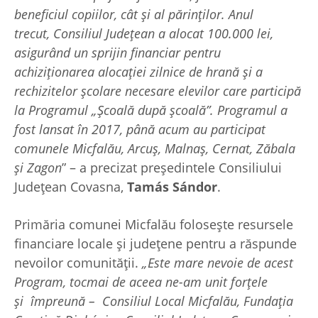
beneficiul copiilor, cât și al părinților. Anul
trecut, Consiliul Județean a alocat 100.000 lei,
asigurând un sprijin financiar pentru
achiziționarea alocației zilnice de hrană și a
rechizitelor școlare necesare elevilor care participă
la Programul „Școală după școală”. Programul a
fost lansat în 2017, până acum au participat
comunele Micfalău, Arcuș, Malnaș, Cernat, Zăbala
și Zagon
” – a precizat președintele Consiliului
Județean Covasna,
Tamás Sándor
.
Primăria comunei Micfalău folosește resursele
financiare locale și județene pentru a răspunde
nevoilor comunității.
„Este mare nevoie de acest
Program, tocmai de aceea ne-am unit forțele
şi împreună – Consiliul Local Micfalău, Fundaţia