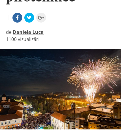
|
de
Daniela Luca
1100 vizualizări
|