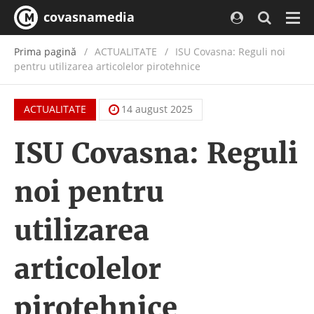
covasnamedia
Navi
Prima pagină
ACTUALITATE
/
ISU Covasna: Reguli noi
pentru utilizarea articolelor pirotehnice
ACTUALITATE
14 august 2025
ISU Covasna: Reguli
noi pentru
utilizarea
articolelor
pirotehnice