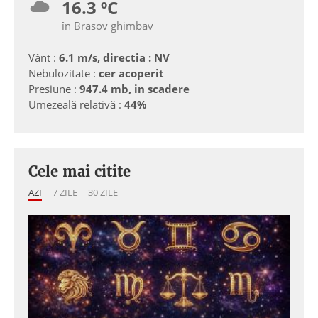
16.3 ºC
în Brasov ghimbav
Vânt :
6.1 m/s, directia : NV
Nebulozitate :
cer acoperit
Presiune :
947.4 mb, in scadere
Umezeală relativă :
44%
Cele mai citite
AZI
7 ZILE
30 ZILE