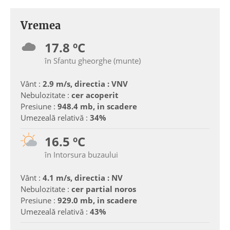
Vremea
17.8 ºC
în Sfantu gheorghe (munte)
Vânt :
2.9 m/s, directia : VNV
Nebulozitate :
cer acoperit
Presiune :
948.4 mb, in scadere
Umezeală relativă :
34%
16.5 ºC
în Intorsura buzaului
Vânt :
4.1 m/s, directia : NV
Nebulozitate :
cer partial noros
Presiune :
929.0 mb, in scadere
Umezeală relativă :
43%