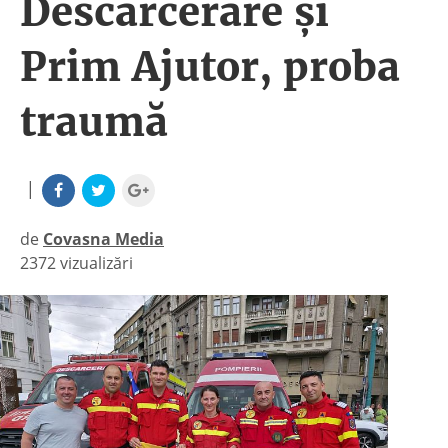
Descarcerare și
Prim Ajutor, proba
traumă
|
de
Covasna Media
2372 vizualizări
|