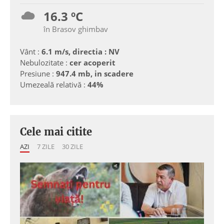
16.3 ºC
în Brasov ghimbav
Vânt :
6.1 m/s, directia : NV
Nebulozitate :
cer acoperit
Presiune :
947.4 mb, in scadere
Umezeală relativă :
44%
Cele mai citite
AZI
7 ZILE
30 ZILE