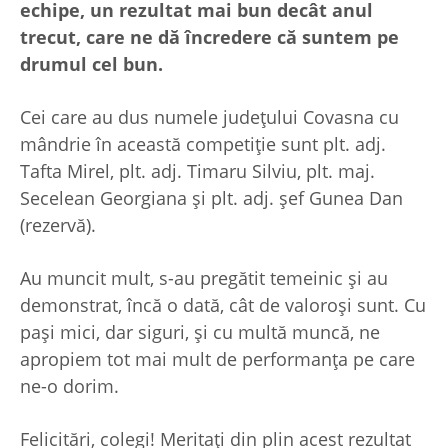
echipe, un rezultat mai bun decât anul
trecut, care ne dă încredere că suntem pe
drumul cel bun.
Cei care au dus numele județului Covasna cu
mândrie în această competiție sunt plt. adj.
Tafta Mirel, plt. adj. Timaru Silviu, plt. maj.
Secelean Georgiana și plt. adj. șef Gunea Dan
(rezervă).
Au muncit mult, s-au pregătit temeinic și au
demonstrat, încă o dată, cât de valoroși sunt. Cu
pași mici, dar siguri, și cu multă muncă, ne
apropiem tot mai mult de performanța pe care
ne-o dorim.
Felicitări, colegi! Meritați din plin acest rezultat