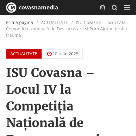
covasnamedia
Navi
Prima pagină
ACTUALITATE
/
ISU Covasna – Locul IV la
Competiția Națională de Descarcerare și Prim Ajutor, proba
traumă
ACTUALITATE
10 iulie 2025
ISU Covasna –
Locul IV la
Competiția
Națională de