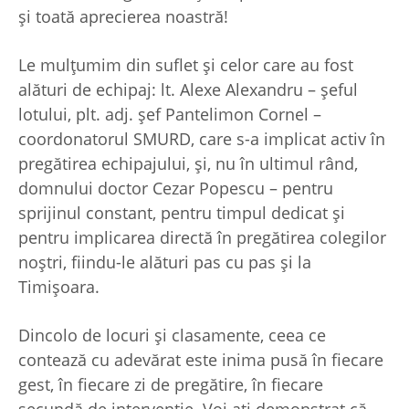
și toată aprecierea noastră!
Le mulțumim din suflet și celor care au fost
alături de echipaj: lt. Alexe Alexandru – șeful
lotului, plt. adj. șef Pantelimon Cornel –
coordonatorul SMURD, care s-a implicat activ în
pregătirea echipajului, și, nu în ultimul rând,
domnului doctor Cezar Popescu – pentru
sprijinul constant, pentru timpul dedicat și
pentru implicarea directă în pregătirea colegilor
noștri, fiindu-le alături pas cu pas și la
Timișoara.
Dincolo de locuri și clasamente, ceea ce
contează cu adevărat este inima pusă în fiecare
gest, în fiecare zi de pregătire, în fiecare
secundă de intervenție. Voi ați demonstrat că