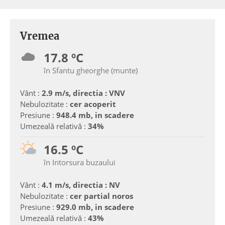
Vremea
17.8 ºC
în Sfantu gheorghe (munte)
Vânt :
2.9 m/s, directia : VNV
Nebulozitate :
cer acoperit
Presiune :
948.4 mb, in scadere
Umezeală relativă :
34%
16.5 ºC
în Intorsura buzaului
Vânt :
4.1 m/s, directia : NV
Nebulozitate :
cer partial noros
Presiune :
929.0 mb, in scadere
Umezeală relativă :
43%