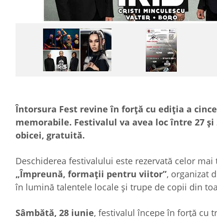
Întorsura Fest revine în forță cu ediția a cince
memorabile. Festivalul va avea loc între 27 și 
obicei, gratuită.
Deschiderea festivalului este rezervată celor mai ti
„Împreună, formații pentru viitor”
, organizat 
în lumină talentele locale și trupe de copii din toa
Sâmbătă, 28 iunie
, festivalul începe în forță cu 