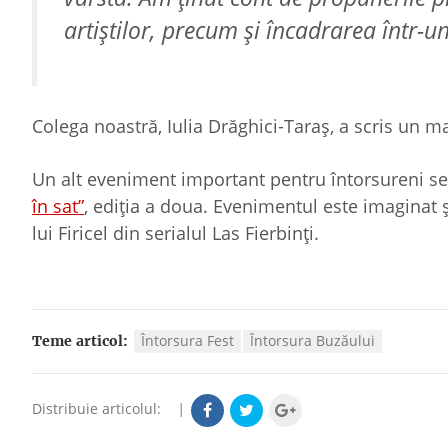
artiștilor, precum și încadrarea într-u
Colega noastră, Iulia Drăghici-Taraș, a scris un ma
Un alt eveniment important pentru întorsureni se v
în sat”
, ediția a doua. Evenimentul este imaginat 
lui Firicel din serialul Las Fierbinți.
Întorsura Fest
Întorsura Buzăului
Teme articol:
Distribuie articolul:
|