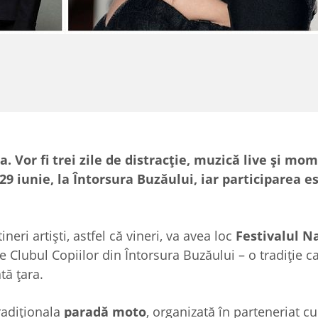
a. Vor fi trei zile de distracție, muzică live și mo
29 iunie, la Întorsura Buzăului, iar participarea es
neri artiști, astfel că vineri, va avea loc
Festivalul N
de Clubul Copiilor din Întorsura Buzăului – o tradiție 
tă țara.
tradiționala
paradă moto
, organizată în parteneriat cu