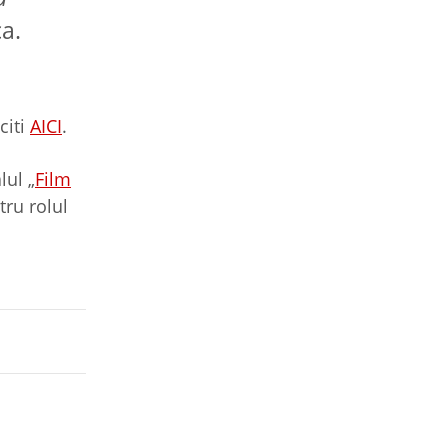
ca.
citi
AICI
.
lul „
Film
tru rolul