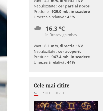
Vânt :
4.1 m/s, directia : NV
Nebulozitate :
cer partial noros
Presiune :
929.0 mb, in scadere
Umezeală relativă :
43%
16.3 ºC
în Brasov ghimbav
Vânt :
6.1 m/s, directia : NV
Nebulozitate :
cer acoperit
Presiune :
947.4 mb, in scadere
Umezeală relativă :
44%
Cele mai citite
AZI
7 ZILE
30 ZILE