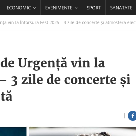
ECONOMIC
EVENIMENTE
SPORT
SANATATE
ență vin la Întorsura Fest 2025 – 3 zile de concerte și atmosferă elec
l de Urgență vin la
 3 zile de concerte și
tă
|