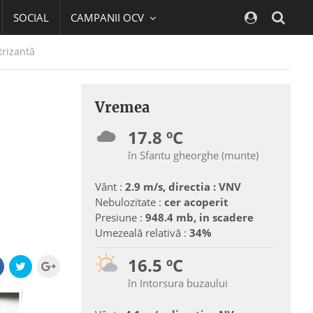
SOCIAL
CAMPANII OCV
Navig
trizantă
Vremea
17.8 ºC
în Sfantu gheorghe (munte)
Vânt :
2.9 m/s, directia : VNV
Nebulozitate :
cer acoperit
Presiune :
948.4 mb, in scadere
Umezeală relativă :
34%
16.5 ºC
în Intorsura buzaului