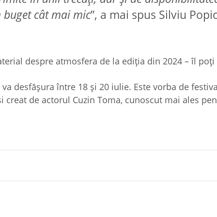
n buget cât mai mic
”, a mai spus Silviu Popi
terial despre atmosfera de la ediția din 2024 – îl poți 
a desfășura între 18 și 20 iulie. Este vorba de festiva
și creat de actorul Cuzin Toma, cunoscut mai ales pen