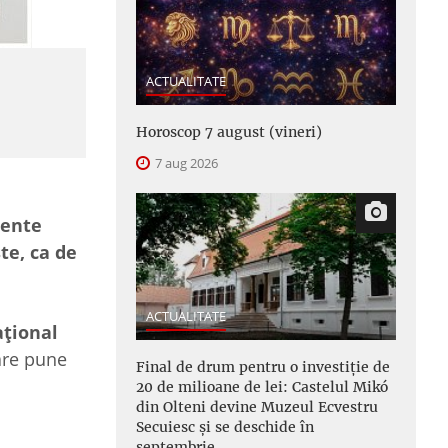
ACTUALITATE
Horoscop 7 august (vineri)
7 aug 2026
mente
te, ca de
ACTUALITATE
ațional
care pune
Final de drum pentru o investiție de
20 de milioane de lei: Castelul Mikó
din Olteni devine Muzeul Ecvestru
Secuiesc și se deschide în
septembrie