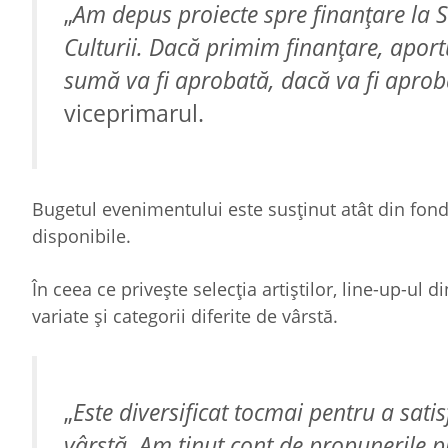
„
Am depus proiecte spre finanțare la S
Culturii. Dacă primim finanțare, aportu
sumă va fi aprobată, dacă va fi aproba
viceprimarul.
Bugetul evenimentului este susținut atât din fondu
disponibile.
În ceea ce privește selecția artiștilor, line-up-ul 
variate și categorii diferite de vârstă.
„
Este diversificat tocmai pentru a sati
vârstă. Am ținut cont de propunerile pri