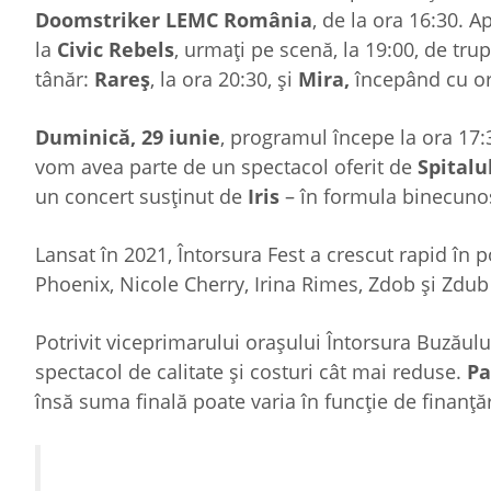
Doomstriker LEMC România
, de la ora 16:30. A
la
Civic Rebels
, urmați pe scenă, la 19:00, de tru
tânăr:
Rareș
, la ora 20:30, și
Mira,
începând cu or
Duminică, 29 iunie
, programul începe la ora 17
vom avea parte de un spectacol oferit de
Spitalu
un concert susținut de
Iris
– în formula binecuno
Lansat în 2021, Întorsura Fest a crescut rapid în 
Phoenix, Nicole Cherry, Irina Rimes, Zdob și Zdub 
Potrivit viceprimarului orașului Întorsura Buzăulu
spectacol de calitate și costuri cât mai reduse.
Pa
însă suma finală poate varia în funcție de finanță