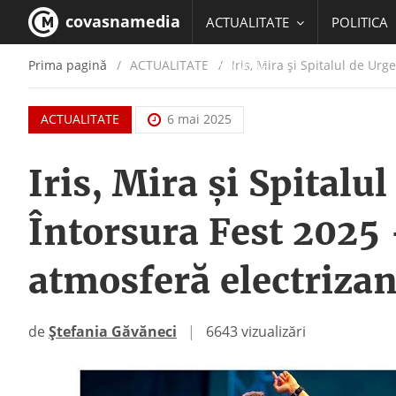
covasnamedia
ACTUALITATE
POLITICA
Prima pagină
ACTUALITATE
/
Iris, Mira și Spitalul de Urg
EDUCATIE
ACTUALITATE
6 mai 2025
Iris, Mira și Spitalu
Întorsura Fest 2025 –
atmosferă electrizan
de
Ștefania Găvăneci
|
6643 vizualizări