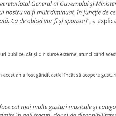
ecretariatul General al Guvernului și Ministe
l nostru va fi mult diminuat, în funcție de ce
tă. Ca de obicei vor fi și sponsori
”, a explic
ri publice, cât și din surse externe, atunci când aces
din acest an a fost gândit astfel încât să acopere gustu
sface cat mai multe gusturi muzicale și catego
mite în anii trecuți, dar și de disponibilitate