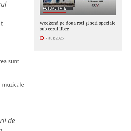
rul
ACTUALITATE
at
Weekend pe două roți și seri speciale
sub cerul liber
7 aug 2026
tea sunt
ri muzicale
rii de
a