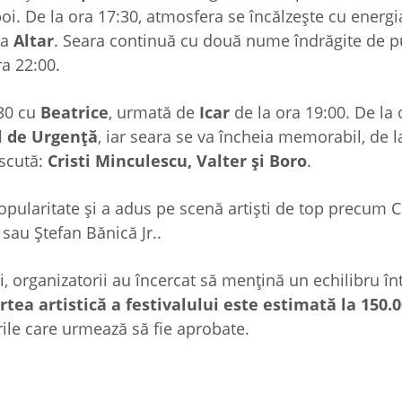
poi. De la ora 17:30, atmosfera se încălzește cu energi
pa
Altar
. Seara continuă cu două nume îndrăgite de p
a 22:00.
:30 cu
Beatrice
, urmată de
Icar
de la ora 19:00. De la 
l de Urgență
, iar seara se va încheia memorabil, de l
scută:
Cristi Minculescu, Valter și Boro
.
popularitate și a adus pe scenă artiști de top precum C
sau Ștefan Bănică Jr..
i, organizatorii au încercat să mențină un echilibru în
rtea artistică a festivalului este estimată la 150.0
rile care urmează să fie aprobate.