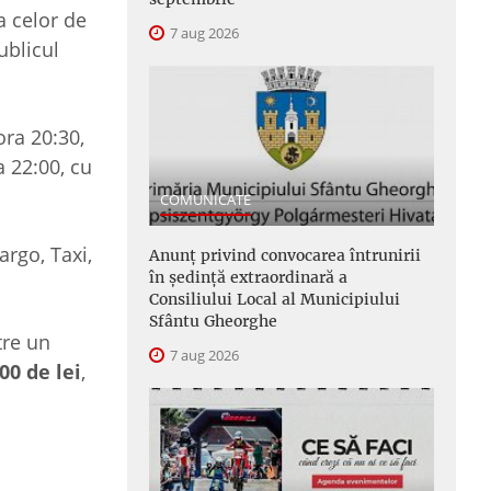
a celor de
7 aug 2026
ublicul
ora 20:30,
a 22:00, cu
COMUNICATE
argo, Taxi,
Anunţ privind convocarea întrunirii
în şedinţă extraordinară a
Consiliului Local al Municipiului
Sfântu Gheorghe
tre un
7 aug 2026
00 de lei
,