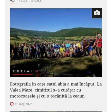
AZI
7 ZILE
30 ZILE
ACTUALITATE
Fotografia în care satul abia a mai încăput. La
Valea Mare, cimitirul s-a curățat cu
motocoasele și cu o tocăniță la ceaun
10 aug 2026