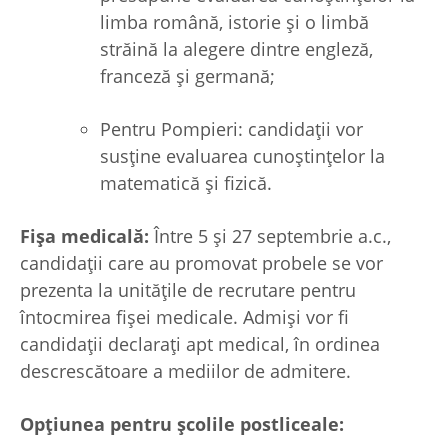
limba română, istorie și o limbă
străină la alegere dintre engleză,
franceză și germană;
Pentru Pompieri: candidații vor
susține evaluarea cunoștințelor la
matematică și fizică.
Fișa medicală:
Între 5 și 27 septembrie a.c.,
candidații care au promovat probele se vor
prezenta la unitățile de recrutare pentru
întocmirea fișei medicale. Admiși vor fi
candidații declarați apt medical, în ordinea
descrescătoare a mediilor de admitere.
Opțiunea pentru școlile postliceale: