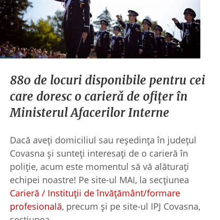
880 de locuri disponibile pentru cei
care doresc o carieră de ofițer în
Ministerul Afacerilor Interne
Dacă aveți domiciliul sau reședința în județul
Covasna și sunteți interesați de o carieră în
poliție, acum este momentul să vă alăturați
echipei noastre! Pe site-ul MAI, la secțiunea
Carieră / Instituții de învățământ/formare
profesională
, precum și pe site-ul IPJ Covasna,
secțiunea