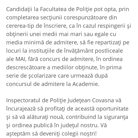
Candidații la Facultatea de Poliție pot opta, prin
completarea secțiunii corespunzătoare din
cererea-tip de înscriere, ca în cazul respingerii și
obținerii unei medii mai mari sau egale cu
media minimă de admitere, să fie repartizați pe
locuri la instituțiile de învățământ postliceale
ale MAI, fără concurs de admitere, în ordinea
descrescătoare a mediilor obținute, în prima
serie de şcolarizare care urmează după
concursul de admitere la Academie.
Inspectoratul de Poliție Județean Covasna vă
încurajează să profitați de această oportunitate
și să vă alăturați nouă, contribuind la siguranța
și ordinea publică în județul nostru. Vă
așteptăm să deveniți colegii noștri!