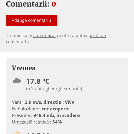
Comentarii:
0
Adaugă comentariu
Trebuie să fii
autentificat
pentru a putea
posta un
comentariu
.
Vremea
17.8 ºC
în Sfantu gheorghe (munte)
Vânt :
2.9 m/s, directia : VNV
Nebulozitate :
cer acoperit
Presiune :
948.4 mb, in scadere
Umezeală relativă :
34%