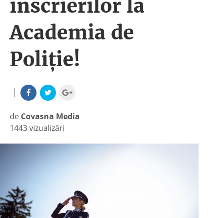
înscrierilor la
Academia de
Poliție!
|
de
Covasna Media
1443 vizualizări
|