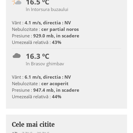
16.5 ºC
în Intorsura buzaului
Vânt :
4.1 m/s, directia : NV
Nebulozitate :
cer partial noros
Presiune :
929.0 mb, in scadere
Umezeală relativă :
43%
16.3 ºC
în Brasov ghimbav
Vânt :
6.1 m/s, directia : NV
Nebulozitate :
cer acoperit
Presiune :
947.4 mb, in scadere
Umezeală relativă :
44%
Cele mai citite