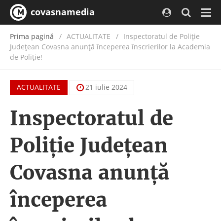
covasnamedia
Navi
Prima pagină
ACTUALITATE
/
Inspectoratul de Poliție
Județean Covasna anunță începerea înscrierilor la Academia
de Poliție!
ACTUALITATE
21 iulie 2024
Inspectoratul de
Poliție Județean
Covasna anunță
începerea