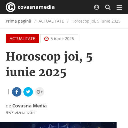
covasnamedia
Navi
Prima pagină
ACTUALITATE
/
Horoscop joi, 5 iunie 2025
ACTUALITATE
5 iunie 2025
Horoscop joi, 5
iunie 2025
|
de
Covasna Media
957 vizualizări
|