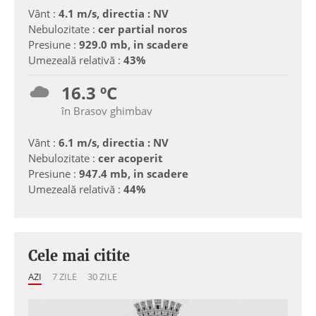
Vânt :
4.1 m/s, directia : NV
Nebulozitate :
cer partial noros
Presiune :
929.0 mb, in scadere
Umezeală relativă :
43%
16.3 ºC
în Brasov ghimbav
Vânt :
6.1 m/s, directia : NV
Nebulozitate :
cer acoperit
Presiune :
947.4 mb, in scadere
Umezeală relativă :
44%
Cele mai citite
AZI
7 ZILE
30 ZILE