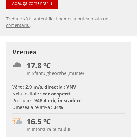
Adaugă comentariu
Trebuie să fii
autentificat
pentru a putea
posta un
comentariu
.
Vremea
17.8 ºC
în Sfantu gheorghe (munte)
Vânt :
2.9 m/s, directia : VNV
Nebulozitate :
cer acoperit
Presiune :
948.4 mb, in scadere
Umezeală relativă :
34%
16.5 ºC
în Intorsura buzaului